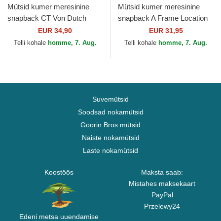
Mütsid kumer meresinine
Mütsid kumer meresinine
snapback CT Von Dutch
snapback A Frame Location
Los Angeles Ciudades y
EUR 34,90
EUR 31,95
Playas California New Era
Telli kohale
homme, 7. Aug.
Telli kohale
homme, 7. Aug.
Suvemütsid
Soodsad nokamütsid
Goorin Bros mütsid
Naiste nokamütsid
Laste nokamütsid
Koostöös
Maksta saab:
Mistahes maksekaart
PayPal
Przelewy24
Edeni metsa uuendamise