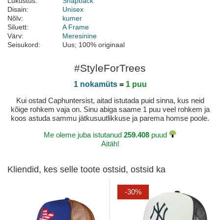
Lukustus:
Snapback
Disain:
Unisex
Nõlv:
kumer
Siluett:
A Frame
Värv:
Meresinine
Seisukord:
Uus; 100% originaal
#StyleForTrees
1 nokamüts
=
1 puu
Kui ostad Caphuntersist, aitad istutada puid sinna, kus neid
kõige rohkem vaja on. Sinu abiga saame 1 puu veel rohkem ja
koos astuda sammu jätkusuutlikkuse ja parema homse poole.
Me oleme juba istutanud
259.408
puud
Aitäh!
Kliendid, kes selle toote ostsid, ostsid ka
-30%