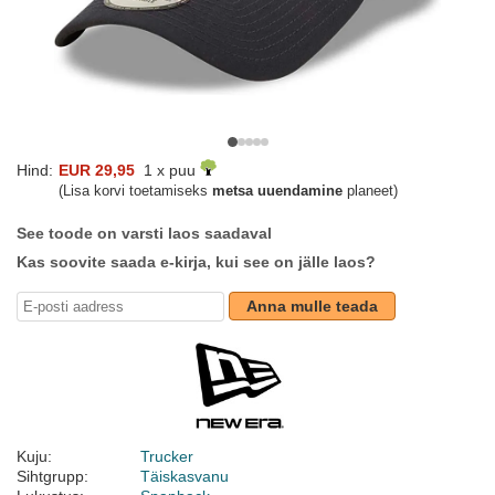
Hind:
EUR 29,95
1 x puu
(Lisa korvi toetamiseks
metsa uuendamine
planeet)
See toode on varsti laos saadaval
Kas soovite saada e-kirja, kui see on jälle laos?
Anna mulle teada
Kuju:
Trucker
Sihtgrupp:
Täiskasvanu