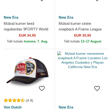
New Era
New Era
Mütsid kumer beež
Mütsid kumer sinine
reguleeritav 9FORTY World
snapback A Frame League
Series New York Yankees
Essential New York Yankees
EUR 34,95
EUR 30,95
MLB New Era
MLB New Era
Telli kohale
homme, 7. Aug.
Telli kohale
13–17 August
(4.9)
Von Dutch
New Era