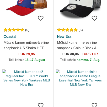
(5)
(5)
Coastal
New Era
Mütsid kumer mitmevärviline
Mütsid kumer meresinine
snapback US Shaka HFT
snapback Colour Block A
Coastal
Frame New York Yankees
EUR 29,95
EUR
30,95
EUR 21,67
MLB New Era
Telli kohale
13–17 August
Telli kohale
homme, 7. Aug.