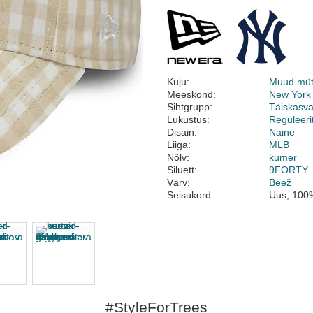
Kuju:
Muud müt
Meeskond:
New York
Sihtgrupp:
Täiskasv
Lukustus:
Reguleeri
Disain:
Naine
Liiga:
MLB
Nõlv:
kumer
Siluett:
9FORTY
Värv:
Beež
Seisukord:
Uus; 100%
#StyleForTrees