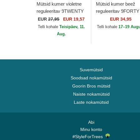
Mütsid kumer violetne
Mütsid kumer beež
reguleeritav 9TWENTY
reguleeritav 9FORTY
Gingham New York
Beaded New York
EUR
27,95
EUR 19,57
EUR 34,95
Yankees MLB New Era
Yankees MLB New E
Telli kohale
Teisipäev, 11.
Telli kohale
17–19 Aug
Aug.
Suvemütsid
Soodsad nokamütsid
Goorin Bros mütsid
Naiste nokamütsid
Laste nokamütsid
Abi
Minu konto
#StyleForTrees