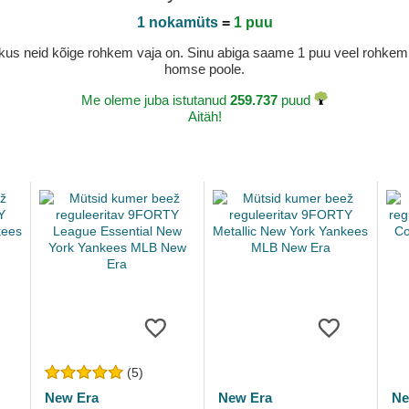
1 nokamüts
=
1 puu
a, kus neid kõige rohkem vaja on. Sinu abiga saame 1 puu veel rohk
homse poole.
Me oleme juba istutanud
259.737
puud
Aitäh!
(5)
New Era
New Era
Ne