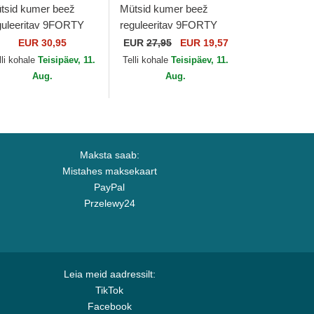
tsid kumer beež
Mütsid kumer beež
guleeritav 9FORTY
reguleeritav 9FORTY
ni Cord New York
Jersey New York
EUR 30,95
EUR
27,95
EUR 19,57
nkees MLB New Era
Yankees MLB New Era
lli kohale
Teisipäev, 11.
Telli kohale
Teisipäev, 11.
Aug.
Aug.
Maksta saab:
Mistahes maksekaart
PayPal
Przelewy24
Leia meid aadressilt:
TikTok
Facebook