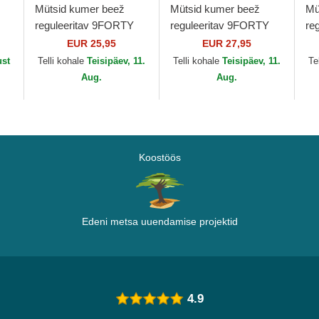
Mütsid kumer beež
Mütsid kumer beež
Mü
reguleeritav 9FORTY
reguleeritav 9FORTY
re
League Essential New
Metallic New York
Mi
EUR 25,95
EUR 27,95
ra
York Yankees MLB
Yankees MLB New Era
Ya
ust
Telli kohale
Teisipäev, 11.
Telli kohale
Teisipäev, 11.
Te
New Era
Aug.
Aug.
Koostöös
Edeni metsa uuendamise projektid
4.9