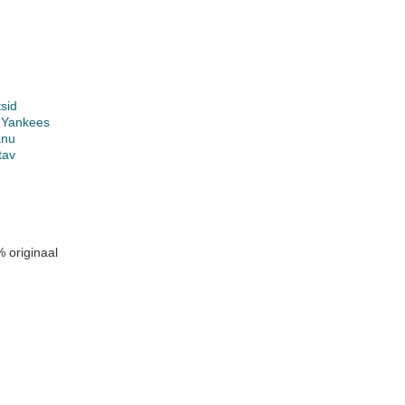
sid
 Yankees
anu
tav
 originaal