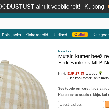
ODUSTUST ainult veebilehelt!
Kupong:
Outlet
Poisi jaoks
Kinkekaardid
Uudised
Kategoor
New Era
Mütsid kumer beež r
York Yankees MLB N
Hind:
EUR 27,95
1 x puu
(Lisa korvi toetamiseks
mets
See toode on varsti laos saad
Kas soovite saada e-kirja, kui 