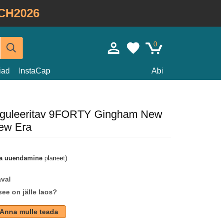
CH2026
0
iad
InstaCap
Abi
eguleeritav 9FORTY Gingham New
ew Era
a uuendamine
planeet)
aval
see on jälle laos?
Anna mulle teada