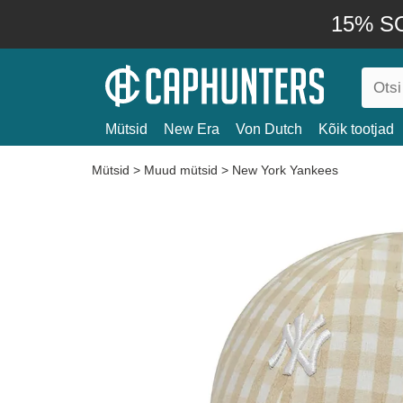
15% SO
Mütsid
New Era
Von Dutch
Kõik tootjad
Mütsid
>
Muud mütsid
>
New York Yankees