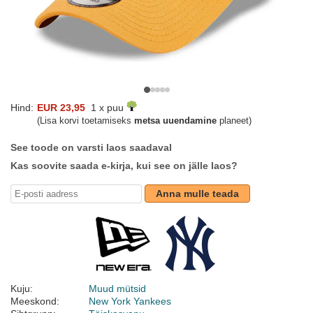
Hind:
EUR 23,95
1 x puu
(Lisa korvi toetamiseks
metsa uuendamine
planeet)
See toode on varsti laos saadaval
Kas soovite saada e-kirja, kui see on jälle laos?
Anna mulle teada
Kuju:
Muud mütsid
Meeskond:
New York Yankees