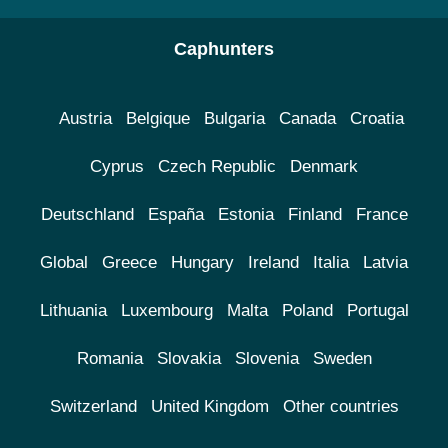
Caphunters
Austria
Belgique
Bulgaria
Canada
Croatia
Cyprus
Czech Republic
Denmark
Deutschland
España
Estonia
Finland
France
Global
Greece
Hungary
Ireland
Italia
Latvia
Lithuania
Luxembourg
Malta
Poland
Portugal
Romania
Slovakia
Slovenia
Sweden
Switzerland
United Kingdom
Other countries