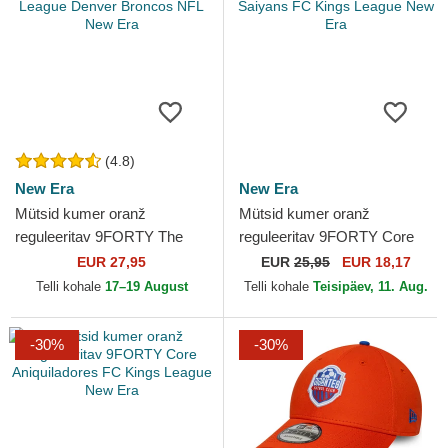
(4.8)
New Era
New Era
Mütsid kumer oranž
Mütsid kumer oranž
reguleeritav 9FORTY The
reguleeritav 9FORTY Core
League Denver Broncos NFL
Saiyans FC Kings League
EUR 27,95
EUR
25,95
EUR 18,17
New Era
New Era
Telli kohale
17–19 August
Telli kohale
Teisipäev, 11. Aug.
-30%
-30%