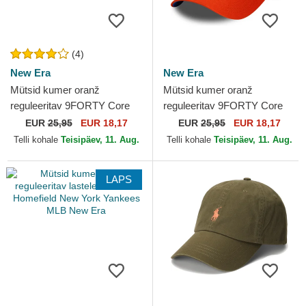
(4)
New Era
New Era
Mütsid kumer oranž
Mütsid kumer oranž
reguleeritav 9FORTY Core
reguleeritav 9FORTY Core
Aniquiladores FC Kings
Jijantes FC Kings League
EUR
25,95
EUR 18,17
EUR
25,95
EUR 18,17
League New Era
New Era
Telli kohale
Teisipäev, 11. Aug.
Telli kohale
Teisipäev, 11. Aug.
LAPS