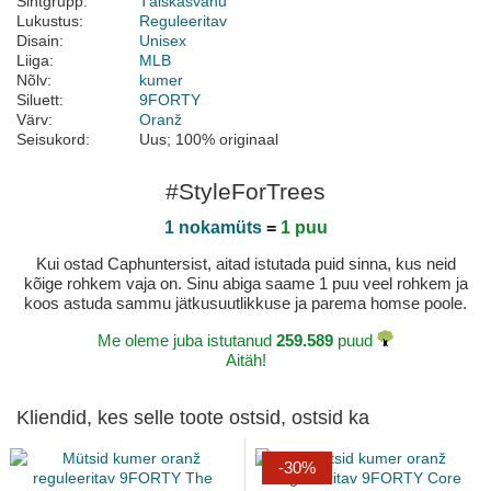
Sihtgrupp:
Täiskasvanu
Lukustus:
Reguleeritav
Disain:
Unisex
Liiga:
MLB
Nõlv:
kumer
Siluett:
9FORTY
Värv:
Oranž
Seisukord:
Uus; 100% originaal
#StyleForTrees
1 nokamüts
=
1 puu
Kui ostad Caphuntersist, aitad istutada puid sinna, kus neid
kõige rohkem vaja on. Sinu abiga saame 1 puu veel rohkem ja
koos astuda sammu jätkusuutlikkuse ja parema homse poole.
Me oleme juba istutanud
259.589
puud
Aitäh!
Kliendid, kes selle toote ostsid, ostsid ka
-30%