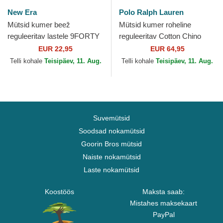
New Era
Polo Ralph Lauren
Mütsid kumer beež
Mütsid kumer roheline
reguleeritav lastele 9FORTY
reguleeritav Cotton Chino
Homefield New York
Classic Sport Polo Ralph
EUR 22,95
EUR 64,95
Yankees MLB New Era
Lauren
Telli kohale
Teisipäev, 11. Aug.
Telli kohale
Teisipäev, 11. Aug.
Suvemütsid
Soodsad nokamütsid
Goorin Bros mütsid
Naiste nokamütsid
Laste nokamütsid
Koostöös
Maksta saab:
Mistahes maksekaart
PayPal