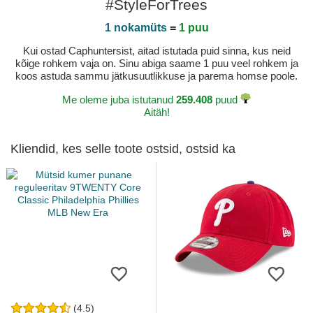
#StyleForTrees
1 nokamüts
=
1 puu
Kui ostad Caphuntersist, aitad istutada puid sinna, kus neid
kõige rohkem vaja on. Sinu abiga saame 1 puu veel rohkem ja
koos astuda sammu jätkusuutlikkuse ja parema homse poole.
Me oleme juba istutanud
259.408
puud
Aitäh!
Kliendid, kes selle toote ostsid, ostsid ka
(4.5)