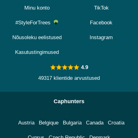
Minu konto
TikTok
#StyleForTrees
Facebook
Nõusoleku eelistused
Instagram
Kasutustingimused
4.9
49317 klientide arvustused
Caphunters
Austria
Belgique
Bulgaria
Canada
Croatia
Cyprus
Czech Republic
Denmark