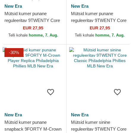
New Era
New Era
Mütsid kumer punane
Mütsid kumer punane
reguleeritav 9TWENTY Core
reguleeritav 9TWENTY Core
Classic Philadelphia Phillies
Classic Philadelphia Phillies
EUR 27,95
EUR 27,95
MLB New Era
MLB New Era
Telli kohale
homme, 7. Aug.
Telli kohale
homme, 7. Aug.
-30%
New Era
New Era
Mütsid kumer punane
Mütsid kumer sinine
snapback 9FORTY M-Crown
reguleeritav 9TWENTY Core