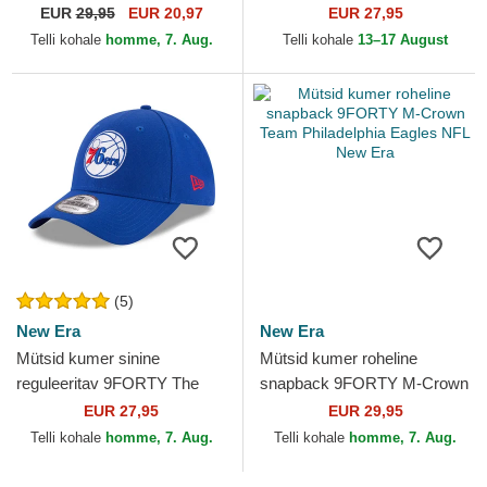
Player Replica Philadelphia
Classic Philadelphia Phillies
EUR
29,95
EUR 20,97
EUR 27,95
Phillies MLB New Era
MLB New Era
Telli kohale
homme, 7. Aug.
Telli kohale
13–17 August
(5)
New Era
New Era
Mütsid kumer sinine
Mütsid kumer roheline
reguleeritav 9FORTY The
snapback 9FORTY M-Crown
League Philadelphia 76ers
Team Philadelphia Eagles
EUR 27,95
EUR 29,95
NBA New Era
NFL New Era
Telli kohale
homme, 7. Aug.
Telli kohale
homme, 7. Aug.