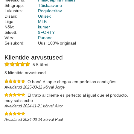
Meeskond:
Philadelphia Phillies
Sihtgrupp:
Täiskasvanu
Lukustus:
Reguleeritav
Disain:
Unisex
Liiga:
MLB
Nõlv:
kumer
Siluett:
9FORTY
Värv:
Punane
Seisukord:
Uus; 100% originaal
Klientide arvustused
5 5 tärni
3 klientide arvustused
O boné é top e chegou em perfeitas condições.
Avaldatud 2025-03-12 kõrval Jorge
El trato al cliente es perfecto al igual que el producto,
muy satisfecho.
Avaldatud 2024-11-21 kõrval Aitor
Avaldatud 2024-08-14 kõrval Paul