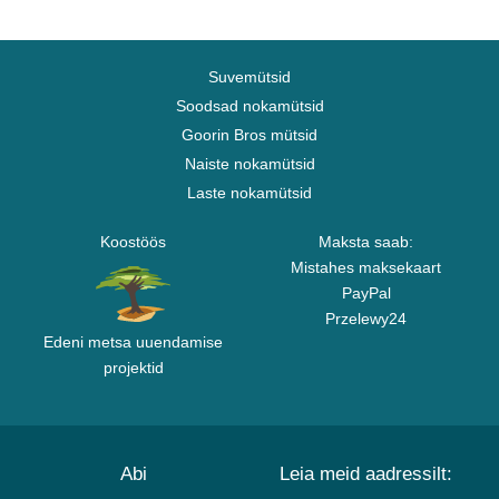
Suvemütsid
Soodsad nokamütsid
Goorin Bros mütsid
Naiste nokamütsid
Laste nokamütsid
Koostöös
Maksta saab:
Mistahes maksekaart
PayPal
Przelewy24
Edeni metsa uuendamise
projektid
Abi
Leia meid aadressilt: