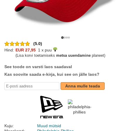
(5.0)
Hind:
EUR 27,95
1 x puu
(Lisa korvi toetamiseks
metsa uuendamine
planeet)
See toode on varsti laos saadaval
Kas soovite saada e-kirja, kui see on jälle laos?
Anna mulle teada
Kuju:
Muud mütsid