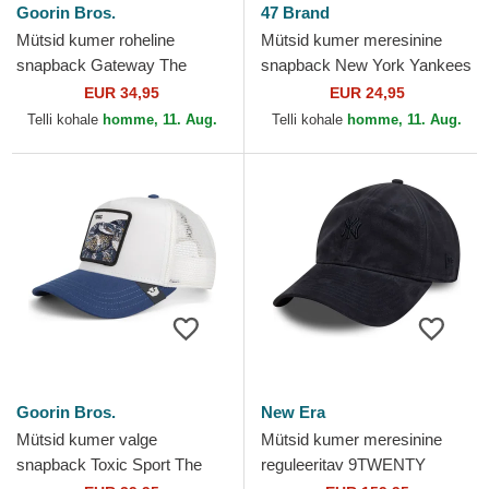
Goorin Bros.
47 Brand
Mütsid kumer roheline
Mütsid kumer meresinine
snapback Gateway The
snapback New York Yankees
Farm Goorin Bros.
MLB 47 Brand
EUR 34,95
EUR 24,95
Telli kohale
homme, 11. Aug.
Telli kohale
homme, 11. Aug.
Goorin Bros.
New Era
Mütsid kumer valge
Mütsid kumer meresinine
snapback Toxic Sport The
reguleeritav 9TWENTY