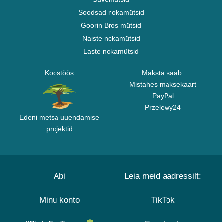
Soodsad nokamütsid
Goorin Bros mütsid
Naiste nokamütsid
Laste nokamütsid
Koostöös
Maksta saab:
Mistahes maksekaart
PayPal
Przelewy24
Edeni metsa uuendamise
projektid
Abi
Leia meid aadressilt:
Minu konto
TikTok