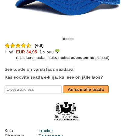
(4.8)
Hind:
EUR 34,95
1 x puu
(Lisa korvi toetamiseks
metsa uuendamine
planeet)
See toode on varsti laos saadaval
Kas soovite saada e-kirja, kui see on jälle laos?
Anna mulle teada
Kuju:
Trucker