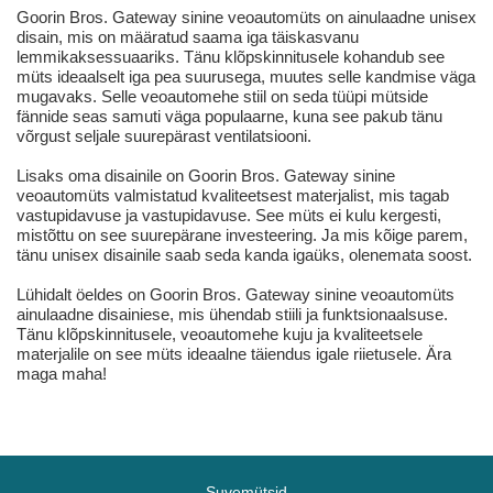
Goorin Bros. Gateway sinine veoautomüts on ainulaadne unisex
disain, mis on määratud saama iga täiskasvanu
lemmikaksessuaariks. Tänu klõpskinnitusele kohandub see
müts ideaalselt iga pea suurusega, muutes selle kandmise väga
mugavaks. Selle veoautomehe stiil on seda tüüpi mütside
fännide seas samuti väga populaarne, kuna see pakub tänu
võrgust seljale suurepärast ventilatsiooni.
Lisaks oma disainile on Goorin Bros. Gateway sinine
veoautomüts valmistatud kvaliteetsest materjalist, mis tagab
vastupidavuse ja vastupidavuse. See müts ei kulu kergesti,
mistõttu on see suurepärane investeering. Ja mis kõige parem,
tänu unisex disainile saab seda kanda igaüks, olenemata soost.
Lühidalt öeldes on Goorin Bros. Gateway sinine veoautomüts
ainulaadne disainiese, mis ühendab stiili ja funktsionaalsuse.
Tänu klõpskinnitusele, veoautomehe kuju ja kvaliteetsele
materjalile on see müts ideaalne täiendus igale riietusele. Ära
maga maha!
Suvemütsid