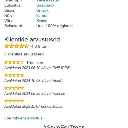
Sihtgrupp:
Täiskasvanu
Lukustus:
Snapback
Disain:
Unisex
Nõlv:
kumer
Värv:
Sinine
Seisukord:
Uus; 100% originaal
Klientide arvustused
4.8 5 tärni
5 klientide arvustused
Très bien
Avaldatud 2023-06-10 kõrval PHILIPPE
Avaldatud 2024-10-05 kõrval André
Avaldatud 2024-05-25 kõrval Hannah
Avaldatud 2023-11-07 kõrval Miriam
Loe rohkem arvustusi
#StyleForTrees