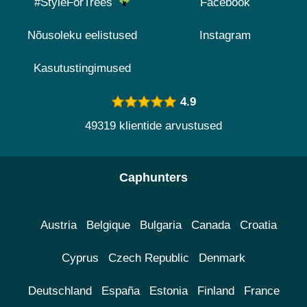
#StyleForTrees
Facebook
Nõusoleku eelistused
Instagram
Kasutustingimused
4.9
49319 klientide arvustused
Caphunters
Austria
Belgique
Bulgaria
Canada
Croatia
Cyprus
Czech Republic
Denmark
Deutschland
España
Estonia
Finland
France