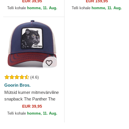
Farm Goorin Bros.
Suede New York Yankees
EUR 39,95
EUR 159,95
MLB New Era
Telli kohale
homme, 11. Aug.
Telli kohale
homme, 11. Aug.
(4.6)
Goorin Bros.
Mütsid kumer mitmevärviline
snapback The Panther The
Farm Goorin Bros.
EUR 39,95
Telli kohale
homme, 11. Aug.