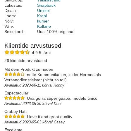
Sihtgrupp:
Täiskasvanu
Lukustus:
Snapback
Disain:
Unisex
Loom:
Krabi
Nõlv:
kumer
Värv:
Kollane
Seisukord:
Uus; 100% originaal
Klientide arvustused
4.9 5 tärni
26 klientide arvustused
Mit dem Produkt zufrieden
nette Kommunikation, leider Hermes als
Versanddienstleister (nicht so toll)
Avaldatud 2023-06-11 kõrval Ronny
Espectacular
Una gorra super guapa, modelo único.
Avaldatud 2023-05-30 kõrval Dani
Crabby Hatt
I love it and great quality
Avaldatud 2023-05-03 kõrval Casey
Excelente