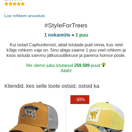
Avaldatud 2023-04-29 kõrval Jose J
Loe rohkem arvustusi
#StyleForTrees
1 nokamüts
=
1 puu
Kui ostad Caphuntersist, aitad istutada puid sinna, kus neid
kõige rohkem vaja on. Sinu abiga saame 1 puu veel rohkem ja
koos astuda sammu jätkusuutlikkuse ja parema homse poole.
Me oleme juba istutanud
259.589
puud
Aitäh!
Kliendid, kes selle toote ostsid, ostsid ka
-30%