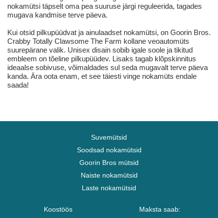
nokamütsi täpselt oma pea suuruse järgi reguleerida, tagades
mugava kandmise terve päeva.
Kui otsid pilkupüüdvat ja ainulaadset nokamütsi, on Goorin Bros.
Crabby Totally Clawsome The Farm kollane veoautomüts
suurepärane valik. Unisex disain sobib igale soole ja tikitud
embleem on tõeline pilkupüüdev. Lisaks tagab klõpskinnitus
ideaalse sobivuse, võimaldades sul seda mugavalt terve päeva
kanda. Ära oota enam, et see täiesti vinge nokamüts endale
saada!
Suvemütsid
Soodsad nokamütsid
Goorin Bros mütsid
Naiste nokamütsid
Laste nokamütsid
Koostöös
Maksta saab: