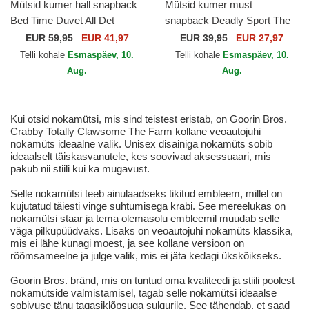
Mütsid kumer hall snapback
Mütsid kumer must
Bed Time Duvet All Det
snapback Deadly Sport The
Happy Thoughts The Farm
Farm Goorin Bros.
EUR
59,95
EUR 41,97
EUR
39,95
EUR 27,97
Goorin Bros.
Telli kohale
Esmaspäev, 10.
Telli kohale
Esmaspäev, 10.
Aug.
Aug.
Kui otsid nokamütsi, mis sind teistest eristab, on Goorin Bros.
Crabby Totally Clawsome The Farm kollane veoautojuhi
nokamüts ideaalne valik. Unisex disainiga nokamüts sobib
ideaalselt täiskasvanutele, kes soovivad aksessuaari, mis
pakub nii stiili kui ka mugavust.
Selle nokamütsi teeb ainulaadseks tikitud embleem, millel on
kujutatud täiesti vinge suhtumisega krabi. See mereelukas on
nokamütsi staar ja tema olemasolu embleemil muudab selle
väga pilkupüüdvaks. Lisaks on veoautojuhi nokamüts klassika,
mis ei lähe kunagi moest, ja see kollane versioon on
rõõmsameelne ja julge valik, mis ei jäta kedagi ükskõikseks.
Goorin Bros. bränd, mis on tuntud oma kvaliteedi ja stiili poolest
nokamütside valmistamisel, tagab selle nokamütsi ideaalse
sobivuse tänu tagasiklõpsuga sulgurile. See tähendab, et saad