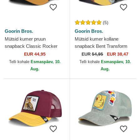
(5)
Goorin Bros.
Goorin Bros.
Mütsid kumer pruun
Mütsid kumer kollane
snapback Classic Rocker
snapback Bent Transform
Crackin' The Farm Goorin
Farmigami The Farm Goorin
EUR 44,95
EUR
54,95
EUR 38,47
Bros.
Bros.
Telli kohale
Esmaspäev, 10.
Telli kohale
Esmaspäev, 10.
Aug.
Aug.