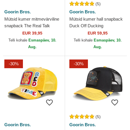
(5)
Goorin Bros.
Goorin Bros.
Mütsid kumer mitmevärviline
Mütsid kumer hall snapback
snapback The Real Talk
Duck Off Ducking
Sport The Farm Goorin Bros.
Autocorrect Happy Thoughts
EUR 39,95
EUR 59,95
The Farm Goorin Bros.
Telli kohale
Esmaspäev, 10.
Telli kohale
Esmaspäev, 10.
Aug.
Aug.
-30%
-30%
(5)
Goorin Bros.
Goorin Bros.