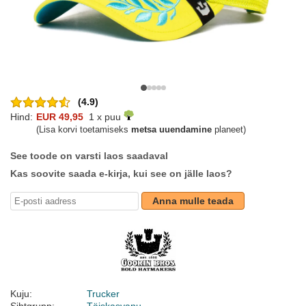
(4.9)
Hind:
EUR 49,95
1 x puu
(Lisa korvi toetamiseks
metsa uuendamine
planeet)
See toode on varsti laos saadaval
Kas soovite saada e-kirja, kui see on jälle laos?
Anna mulle teada
Kuju:
Trucker