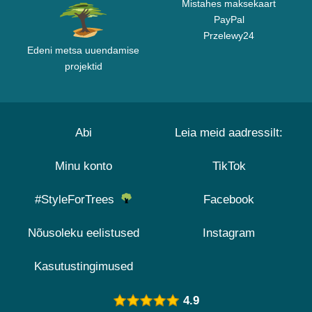
Mistahes maksekaart
PayPal
Przelewy24
Edeni metsa uuendamise
projektid
Abi
Leia meid aadressilt:
Minu konto
TikTok
#StyleForTrees
Facebook
Nõusoleku eelistused
Instagram
Kasutustingimused
4.9