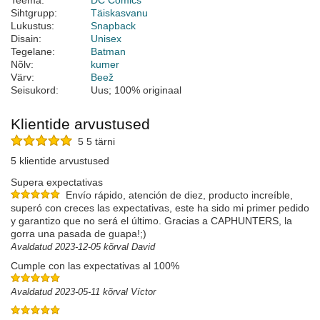
Teema:
DC Comics
Sihtgrupp:
Täiskasvanu
Lukustus:
Snapback
Disain:
Unisex
Tegelane:
Batman
Nõlv:
kumer
Värv:
Beež
Seisukord:
Uus; 100% originaal
Klientide arvustused
5 5 tärni
5 klientide arvustused
Supera expectativas
Envío rápido, atención de diez, producto increíble,
superó con creces las expectativas, este ha sido mi primer pedido
y garantizo que no será el último. Gracias a CAPHUNTERS, la
gorra una pasada de guapa!;)
Avaldatud 2023-12-05 kõrval David
Cumple con las expectativas al 100%
Avaldatud 2023-05-11 kõrval Víctor