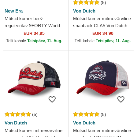
(5)
New Era
Von Dutch
Mütsid kumer beež
Mütsid kumer mitmevärviline
reguleeritav 9FORTY World
snapback CLA5 Von Dutch
Series New York Yankees
EUR 34,95
EUR 34,90
MLB New Era
Telli kohale
Teisipäev, 11. Aug.
Telli kohale
Teisipäev, 11. Aug.
(5)
(5)
Von Dutch
Von Dutch
Mütsid kumer mitmevärviline
Mütsid kumer mitmevärviline