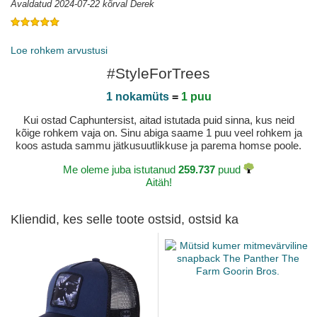
Avaldatud 2024-07-22 kõrval Derek
Avaldatud 2023-06-27 kõrval Carsten
Loe rohkem arvustusi
#StyleForTrees
1 nokamüts
=
1 puu
Kui ostad Caphuntersist, aitad istutada puid sinna, kus neid
kõige rohkem vaja on. Sinu abiga saame 1 puu veel rohkem ja
koos astuda sammu jätkusuutlikkuse ja parema homse poole.
Me oleme juba istutanud
259.737
puud
Aitäh!
Kliendid, kes selle toote ostsid, ostsid ka