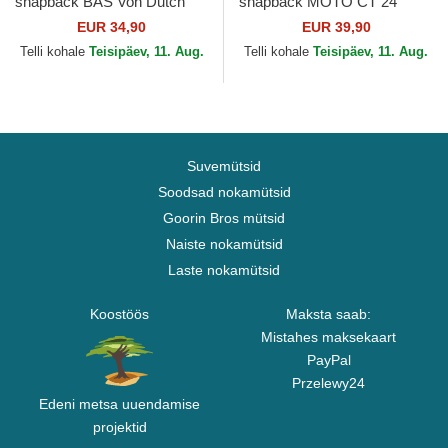
snapback BAS Von Dutch
snapback MOTO CT 24
MotoGP MotoGP Von Dutch
EUR 34,90
EUR 39,90
Telli kohale
Teisipäev, 11. Aug.
Telli kohale
Teisipäev, 11. Aug.
Suvemütsid
Soodsad nokamütsid
Goorin Bros mütsid
Naiste nokamütsid
Laste nokamütsid
Koostöös
Maksta saab:
Mistahes maksekaart
PayPal
Przelewy24
Edeni metsa uuendamise
projektid