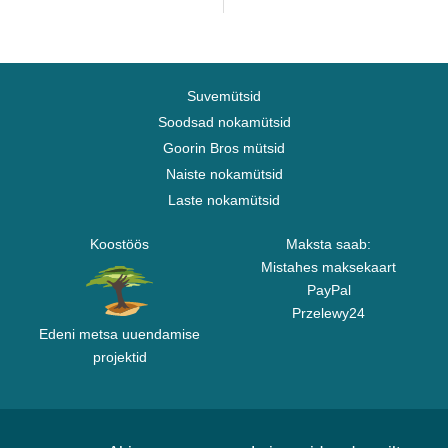
Suvemütsid
Soodsad nokamütsid
Goorin Bros mütsid
Naiste nokamütsid
Laste nokamütsid
Koostöös
Maksta saab:
Mistahes maksekaart
PayPal
Przelewy24
Edeni metsa uuendamise
projektid