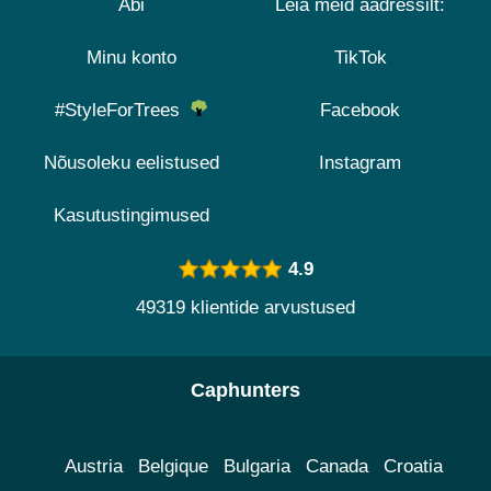
Abi
Leia meid aadressilt:
Minu konto
TikTok
#StyleForTrees
Facebook
Nõusoleku eelistused
Instagram
Kasutustingimused
4.9
49319 klientide arvustused
Caphunters
Austria
Belgique
Bulgaria
Canada
Croatia