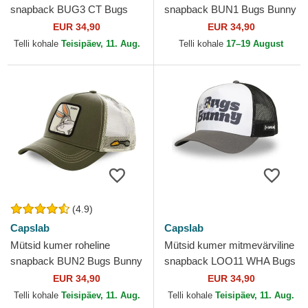
snapback BUG3 CT Bugs
snapback BUN1 Bugs Bunny
Bunny Looney Tunes
Looney Tunes Capslab
EUR 34,90
EUR 34,90
Capslab
Telli kohale
Teisipäev, 11. Aug.
Telli kohale
17–19 August
(4.9)
Capslab
Capslab
Mütsid kumer roheline
Mütsid kumer mitmevärviline
snapback BUN2 Bugs Bunny
snapback LOO11 WHA Bugs
Looney Tunes Capslab
Bunny Looney Tunes
EUR 34,90
EUR 34,90
Capslab
Telli kohale
Teisipäev, 11. Aug.
Telli kohale
Teisipäev, 11. Aug.