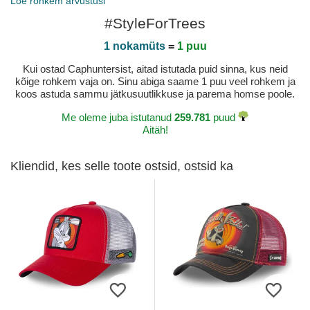
Loe rohkem arvustusi
#StyleForTrees
1 nokamüts
=
1 puu
Kui ostad Caphuntersist, aitad istutada puid sinna, kus neid
kõige rohkem vaja on. Sinu abiga saame 1 puu veel rohkem ja
koos astuda sammu jätkusuutlikkuse ja parema homse poole.
Me oleme juba istutanud
259.781
puud
Aitäh!
Kliendid, kes selle toote ostsid, ostsid ka