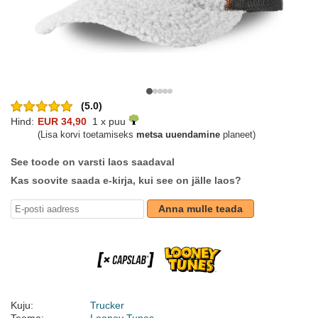
(5.0)
Hind:
EUR 34,90
1 x puu
(Lisa korvi toetamiseks
metsa uuendamine
planeet)
See toode on varsti laos saadaval
Kas soovite saada e-kirja, kui see on jälle laos?
Anna mulle teada
Kuju:
Trucker