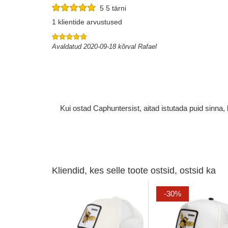
5 5 tärni
1 klientide arvustused
Avaldatud 2020-09-18 kõrval Rafael
Kui ostad Caphuntersist, aitad istutada puid sinn
Kliendid, kes selle toote ostsid, ostsid ka
-30%