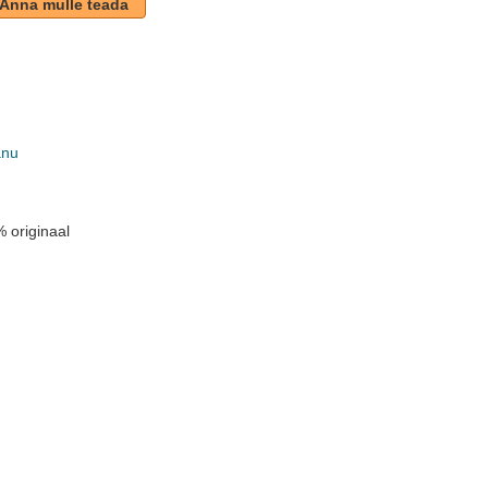
Anna mulle teada
anu
 originaal