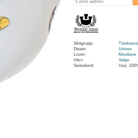
Sihtgrupp:
Täiskasv
Disain:
Unisex
Loom:
Mesilane
Värv:
Valge
Seisukord:
Uus; 100%