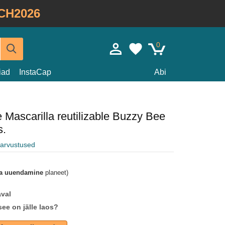
CH2026
0
iad
InstaCap
Abi
e Mascarilla reutilizable Buzzy Bee
s.
e arvustused
a uuendamine
planeet)
aval
see on jälle laos?