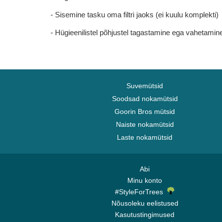
- Sisemine tasku oma filtri jaoks (ei kuulu komplekti)
- Hügieenilistel põhjustel tagastamine ega vahetamine
Suvemütsid
Soodsad nokamütsid
Goorin Bros mütsid
Naiste nokamütsid
Laste nokamütsid
Abi
Minu konto
#StyleForTrees
Nõusoleku eelistused
Kasutustingimused