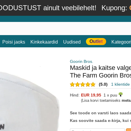
ODUSTUST ainult veebilehelt!
Kupong:
Outlet
Poisi jaoks
Kinkekaardid
Uudised
Kategoor
Goorin Bros.
Maskid ja kaitse valg
The Farm Goorin Bro
(5.0)
1 klientid
Hind:
EUR 19,95
1 x puu
(Lisa korvi toetamiseks
mets
See toode on varsti laos saad
Kas soovite saada e-kirja, kui 