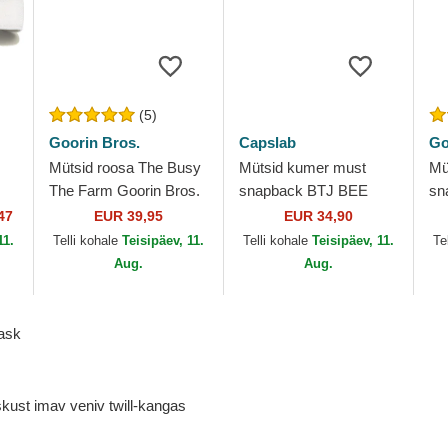
(5)
Goorin Bros.
Capslab
Go
Mütsid roosa The Busy
Mütsid kumer must
Mü
The Farm Goorin Bros.
snapback BTJ BEE
sn
Beetlejuice Capslab
Th
47
EUR 39,95
EUR 34,90
Th
11.
Telli kohale
Teisipäev, 11.
Telli kohale
Teisipäev, 11.
Te
Aug.
Aug.
mask
kust imav veniv twill-kangas