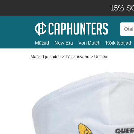
15% SO
Mütsid
New Era
Von Dutch
Kõik tootjad
Maskid ja kaitse
>
Täiskasvanu
>
Unisex