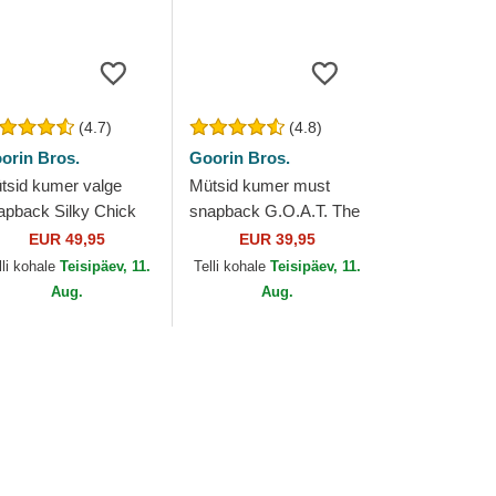
(4.7)
(4.8)
orin Bros.
Goorin Bros.
tsid kumer valge
Mütsid kumer must
apback Silky Chick
snapback G.O.A.T. The
e Farm Silky Roots
Farm Goorin Bros.
EUR 49,95
EUR 39,95
e Farm Goorin Bros.
lli kohale
Teisipäev, 11.
Telli kohale
Teisipäev, 11.
Aug.
Aug.