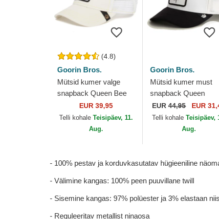
(4.8)
Goorin Bros.
Goorin Bros.
Mütsid kumer valge
Mütsid kumer must
snapback Queen Bee
snapback Queen
The Farm Goorin Bros.
Microsuede Bee The
EUR 39,95
EUR
44,95
EUR 31,
Farm Goorin Bros.
Telli kohale
Teisipäev, 11.
Telli kohale
Teisipäev, 
Aug.
Aug.
- 100% pestav ja korduvkasutatav hügieeniline näo
- Välimine kangas: 100% peen puuvillane twill
- Sisemine kangas: 97% polüester ja 3% elastaan niis
- Reguleeritav metallist ninaosa