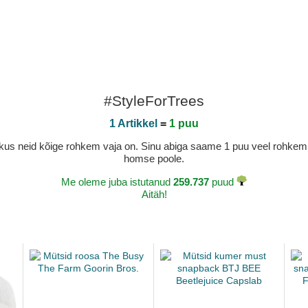
#StyleForTrees
1 Artikkel
=
1 puu
a, kus neid kõige rohkem vaja on. Sinu abiga saame 1 puu veel rohk
homse poole.
Me oleme juba istutanud
259.737
puud
Aitäh!