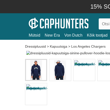
15% SO
Mütsid
New Era
Von Dutch
Kõik tootjad
Dressipluusid
>
Kapuutsiga
>
Los Angeles Chargers