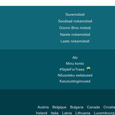
Suvemütsid
Soodsad nokamütsid
Goorin Bros mütsid
Naiste nokamütsid
Laste nokamütsid
Abi
Minu konto
#StyleForTrees
Nõusoleku eelistused
Kasutustingimused
Austria
Belgique
Bulgaria
Canada
Croati
Ireland
Italia
Latvia
Lithuania
Luxembourg