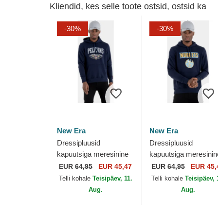
Kliendid, kes selle toote ostsid, ostsid ka
-30%
-30%
New Era
New Era
Dressipluusid
Dressipluusid
kapuutsiga meresinine
kapuutsiga meresinin
Pullover Hoody New
Pullover Hoody Denv
EUR
64,95
EUR 45,47
EUR
64,95
EUR 45,
Orleans Pelicans NBA
Nuggets NBA New E
Telli kohale
Teisipäev, 11.
Telli kohale
Teisipäev, 
New Era
Aug.
Aug.