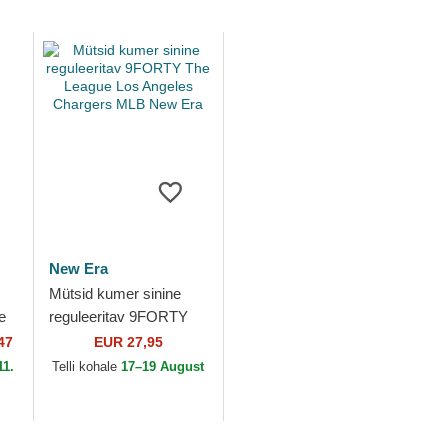
New Era
Mütsid kumer sinine
e
reguleeritav 9FORTY
er
The League Los
47
EUR 27,95
ra
Angeles Chargers MLB
11.
Telli kohale
17–19 August
New Era