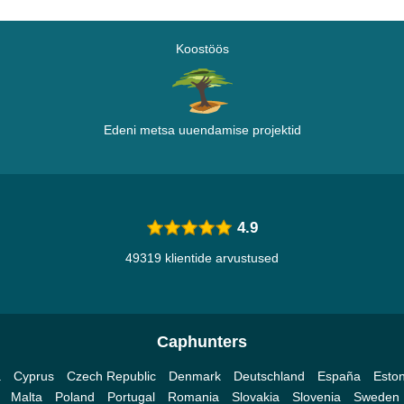
Koostöös
Edeni metsa uuendamise projektid
4.9
49319 klientide arvustused
Caphunters
a
Cyprus
Czech Republic
Denmark
Deutschland
España
Eston
Malta
Poland
Portugal
Romania
Slovakia
Slovenia
Sweden