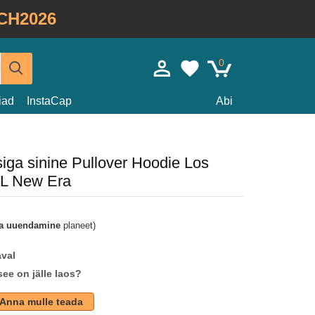
CH2026
0
iad
InstaCap
Abi
iga sinine Pullover Hoodie Los
FL New Era
a uuendamine
planeet)
aval
see on jälle laos?
Anna mulle teada