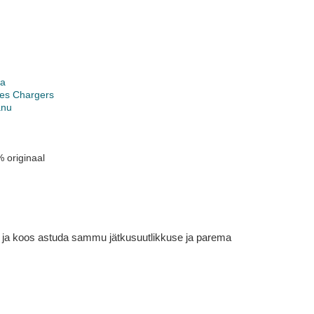
ga
les Chargers
anu
 originaal
em ja koos astuda sammu jätkusuutlikkuse ja parema