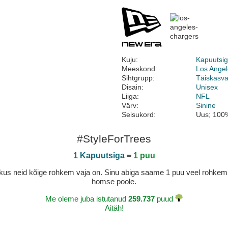
Kuju:
Kapuutsi
Meeskond:
Los Ange
Sihtgrupp:
Täiskasv
Disain:
Unisex
Liiga:
NFL
Värv:
Sinine
Seisukord:
Uus; 100%
#StyleForTrees
1 Kapuutsiga
=
1 puu
a, kus neid kõige rohkem vaja on. Sinu abiga saame 1 puu veel rohk
homse poole.
Me oleme juba istutanud
259.737
puud
Aitäh!