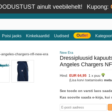
ODUSTUST ainult veebilehelt!
Kupong:
Outlet
Poisi jaoks
Kinkekaardid
Uudised
Kategoor
New Era
Dressipluusid kapuuts
Angeles Chargers N
Hind:
EUR 64,95
1 x puu
(Lisa korvi toetamiseks
mets
See toode on varsti laos saad
Kas soovite saada e-kirja, kui 