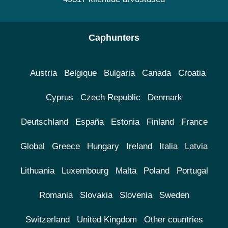
Caphunters
Austria
Belgique
Bulgaria
Canada
Croatia
Cyprus
Czech Republic
Denmark
Deutschland
España
Estonia
Finland
France
Global
Greece
Hungary
Ireland
Italia
Latvia
Lithuania
Luxembourg
Malta
Poland
Portugal
Romania
Slovakia
Slovenia
Sweden
Switzerland
United Kingdom
Other countries