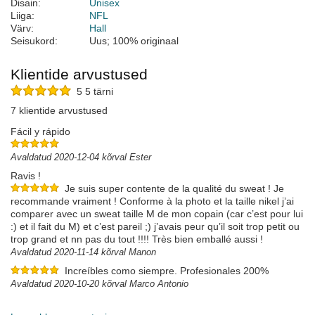
Disain:
Unisex
Liiga:
NFL
Värv:
Hall
Seisukord:
Uus; 100% originaal
Klientide arvustused
5 5 tärni
7 klientide arvustused
Fácil y rápido
Avaldatud 2020-12-04 kõrval Ester
Ravis !
Je suis super contente de la qualité du sweat ! Je
recommande vraiment ! Conforme à la photo et la taille nikel j’ai
comparer avec un sweat taille M de mon copain (car c’est pour lui
:) et il fait du M) et c’est pareil ;) j’avais peur qu’il soit trop petit ou
trop grand et nn pas du tout !!!! Très bien emballé aussi !
Avaldatud 2020-11-14 kõrval Manon
Increíbles como siempre. Profesionales 200%
Avaldatud 2020-10-20 kõrval Marco Antonio
Extraordinario