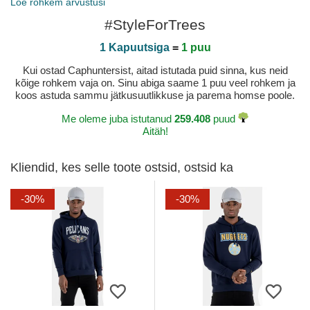
Loe rohkem arvustusi
Avaldatud 2020-08-26 kõrval Nerea
#StyleForTrees
1 Kapuutsiga
=
1 puu
Kui ostad Caphuntersist, aitad istutada puid sinna, kus neid
kõige rohkem vaja on. Sinu abiga saame 1 puu veel rohkem ja
koos astuda sammu jätkusuutlikkuse ja parema homse poole.
Me oleme juba istutanud
259.408
puud
Aitäh!
Kliendid, kes selle toote ostsid, ostsid ka
-30%
-30%