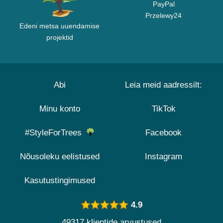
PayPal
Przelewy24
Edeni metsa uuendamise
projektid
Abi
Leia meid aadressilt:
Minu konto
TikTok
#StyleForTrees
Facebook
Nõusoleku eelistused
Instagram
Kasutustingimused
4.9
49317 klientide arvustused