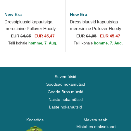
New Era
New Era
Dressipluusid kapuutsiga
Dressipluusid kapuutsiga
meresinine Pullover Hoody
meresinine Pullover Hoody
New Orleans Pelicans NBA
Denver Nuggets NBA New
EUR
64,95
EUR 45,47
EUR
64,95
EUR 45,47
New Era
Era
Telli kohale
homme, 7. Aug.
Telli kohale
homme, 7. Aug.
Suvemütsid
Soodsad nokamütsid
Goorin Bros mütsid
Naiste nokamütsid
Laste nokamütsid
Koostöös
Maksta saab:
Mistahes maksekaart