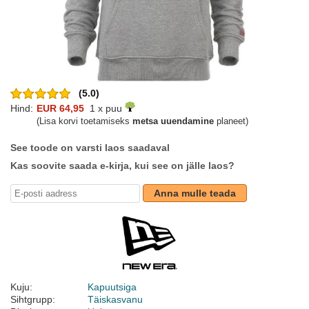
(5.0)
Hind:
EUR 64,95
1 x puu
(Lisa korvi toetamiseks
metsa uuendamine
planeet)
See toode on varsti laos saadaval
Kas soovite saada e-kirja, kui see on jälle laos?
Anna mulle teada
Kuju:
Kapuutsiga
Sihtgrupp:
Täiskasvanu