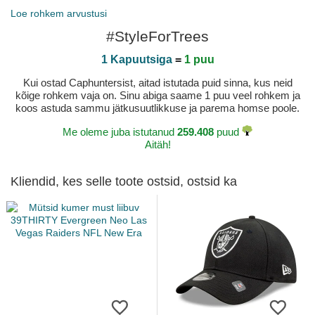
Loe rohkem arvustusi
#StyleForTrees
1 Kapuutsiga
=
1 puu
Kui ostad Caphuntersist, aitad istutada puid sinna, kus neid
kõige rohkem vaja on. Sinu abiga saame 1 puu veel rohkem ja
koos astuda sammu jätkusuutlikkuse ja parema homse poole.
Me oleme juba istutanud
259.408
puud
Aitäh!
Kliendid, kes selle toote ostsid, ostsid ka