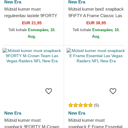
New Era
New Era
Mütsid kumer must
Mütsid kumer beež snapback
reguleeritav lastele 9FORTY
9FIFTY A Frame Classic Las
The League Las Vegas
Vegas Raiders NFL New Era
EUR 21,95
EUR 38,95
Raiders NFL New Era
Telli kohale
Esmaspäev, 10.
Telli kohale
Esmaspäev, 10.
Aug.
Aug.
(5)
New Era
New Era
Mütsid kumer must
Mütsid kumer must
snapback 9FORTY M-Crown
snapback E Frame Essential