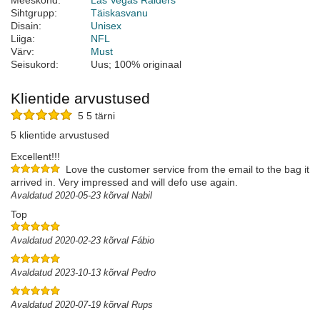
Meeskond:
Las Vegas Raiders
Sihtgrupp:
Täiskasvanu
Disain:
Unisex
Liiga:
NFL
Värv:
Must
Seisukord:
Uus; 100% originaal
Klientide arvustused
5 5 tärni
5 klientide arvustused
Excellent!!!
Love the customer service from the email to the bag it
arrived in. Very impressed and will defo use again.
Avaldatud 2020-05-23 kõrval Nabil
Top
Avaldatud 2020-02-23 kõrval Fábio
Avaldatud 2023-10-13 kõrval Pedro
Avaldatud 2020-07-19 kõrval Rups