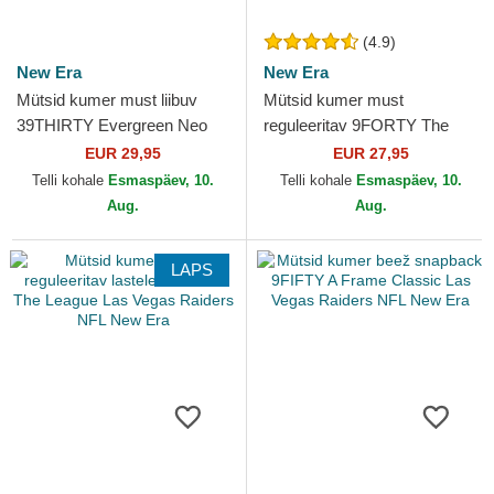
(4.9)
New Era
New Era
Mütsid kumer must liibuv
Mütsid kumer must
39THIRTY Evergreen Neo
reguleeritav 9FORTY The
Las Vegas Raiders NFL New
League Las Vegas Raiders
EUR 29,95
EUR 27,95
Era
NFL New Era
Telli kohale
Esmaspäev, 10.
Telli kohale
Esmaspäev, 10.
Aug.
Aug.
LAPS