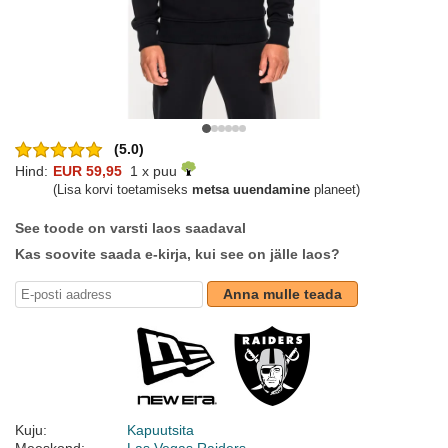
(5.0)
Hind:
EUR 59,95
1 x puu
(Lisa korvi toetamiseks
metsa uuendamine
planeet)
See toode on varsti laos saadaval
Kas soovite saada e-kirja, kui see on jälle laos?
Anna mulle teada
Kuju:
Kapuutsita