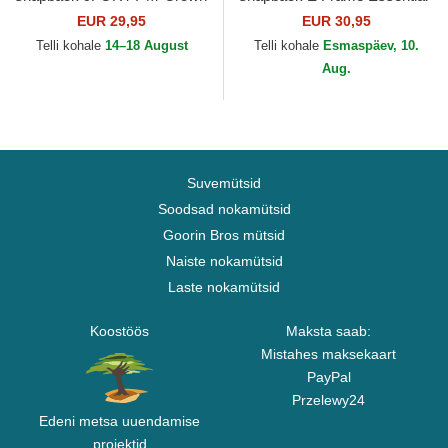
Team Las Vegas Raiders
Las Vegas Raiders NFL New
EUR 29,95
EUR 30,95
NFL New Era
Era
Telli kohale
14–18 August
Telli kohale
Esmaspäev, 10.
Aug.
Suvemütsid
Soodsad nokamütsid
Goorin Bros mütsid
Naiste nokamütsid
Laste nokamütsid
Koostöös
Maksta saab:
Mistahes maksekaart
PayPal
Przelewy24
Edeni metsa uuendamise
projektid