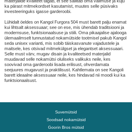
materjalide kvaliteet tagab, et see säilitab oma välimuse ja kuju
ka pärast mitmekordset kasutamist, muutes selle püsivaks
investeeringuks igasse garderoobi.
Lühidalt öeldes on Kangol Furgora 504 must barett palju enamat
kui lihtsalt aksessuaar; see on ese, mis ühendab traditsiooni ja
modernsuse, funktsionaalsuse ja stiili. Oma pikaajalise ajalooga
ülemaailmselt tunnustatud nokamütside tootmisel pakub Kangol
seda unisex varianti, mis sobib täiskasvanute vajadustele ja
maitsele, kes otsivad mitmekülgset ja elegantset aksessuaari.
Selle must värv, mugav disain ja kvaliteetsed materjalid
muudavad selle nokamütsi oluliseks valikuks neile, kes
soovivad oma garderoobi lisada erilisust, ohverdamata
seejuures mugavust ja praktilisust. Kahtlemata on see Kangoli
barett ideaalne aksessuaar neile, kes hindavad nii moodi kui ka
funktsionaalsust.
Suvemütsid
Soodsad nokamütsid
Goorin Bros mütsid