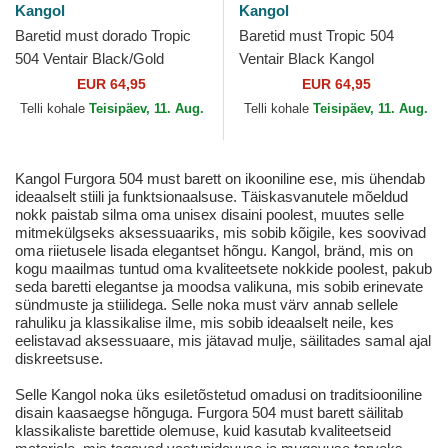
Kangol
Kangol
Baretid must dorado Tropic
Baretid must Tropic 504
504 Ventair Black/Gold
Ventair Black Kangol
Kangol
EUR 64,95
EUR 64,95
Telli kohale
Teisipäev, 11. Aug.
Telli kohale
Teisipäev, 11. Aug.
Kangol Furgora 504 must barett on ikooniline ese, mis ühendab
ideaalselt stiili ja funktsionaalsuse. Täiskasvanutele mõeldud
nokk paistab silma oma unisex disaini poolest, muutes selle
mitmekülgseks aksessuaariks, mis sobib kõigile, kes soovivad
oma riietusele lisada elegantset hõngu. Kangol, bränd, mis on
kogu maailmas tuntud oma kvaliteetsete nokkide poolest, pakub
seda baretti elegantse ja moodsa valikuna, mis sobib erinevate
sündmuste ja stiilidega. Selle noka must värv annab sellele
rahuliku ja klassikalise ilme, mis sobib ideaalselt neile, kes
eelistavad aksessuaare, mis jätavad mulje, säilitades samal ajal
diskreetsuse.
Selle Kangol noka üks esiletõstetud omadusi on traditsiooniline
disain kaasaegse hõnguga. Furgora 504 must barett säilitab
klassikaliste barettide olemuse, kuid kasutab kvaliteetseid