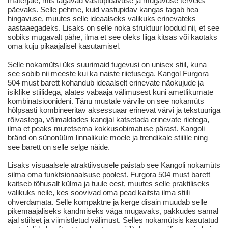
materjale, mis tagavad vastupidavuse ja mugavuse terveks
päevaks. Selle pehme, kuid vastupidav kangas tagab hea
hingavuse, muutes selle ideaalseks valikuks erinevateks
aastaaegadeks. Lisaks on selle noka struktuur loodud nii, et see
sobiks mugavalt pähe, ilma et see oleks liiga kitsas või kaotaks
oma kuju pikaajalisel kasutamisel.
Selle nokamütsi üks suurimaid tugevusi on unisex stiil, kuna
see sobib nii meeste kui ka naiste riietusega. Kangol Furgora
504 must barett kohandub ideaalselt erinevate näokujude ja
isiklike stiilidega, alates vabaaja välimusest kuni ametlikumate
kombinatsioonideni. Tänu mustale värvile on see nokamüts
hõlpsasti kombineeritav aksessuaar erinevat värvi ja tekstuuriga
rõivastega, võimaldades kandjal katsetada erinevate riietega,
ilma et peaks muretsema kokkusobimatuse pärast. Kangoli
bränd on sünonüüm linnalikule moele ja trendikale stiilile ning
see barett on selle selge näide.
Lisaks visuaalsele atraktiivsusele paistab see Kangoli nokamüts
silma oma funktsionaalsuse poolest. Furgora 504 must barett
kaitseb tõhusalt külma ja tuule eest, muutes selle praktiliseks
valikuks neile, kes soovivad oma pead kaitsta ilma stiili
ohverdamata. Selle kompaktne ja kerge disain muudab selle
pikemaajaliseks kandmiseks väga mugavaks, pakkudes samal
ajal stiilset ja viimistletud välimust. Selles nokamütsis kasutatud