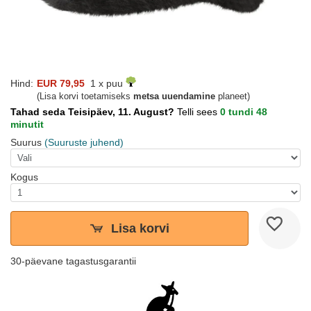
Hind:
EUR 79,95
1 x puu
(Lisa korvi toetamiseks
metsa uuendamine
planeet)
Tahad seda Teisipäev, 11. August?
Telli sees
0 tundi 48
minutit
Suurus
(Suuruste juhend)
Kogus
Lisa korvi
30-päevane tagastusgarantii