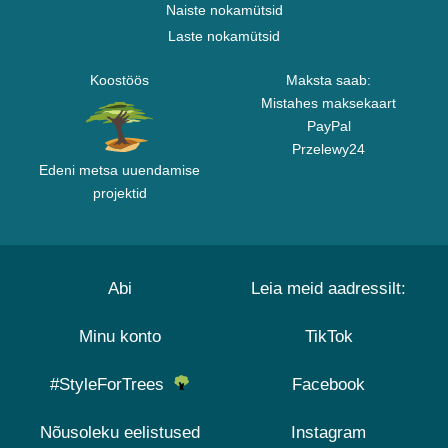
Naiste nokamütsid
Laste nokamütsid
Koostöös
Maksta saab:
Mistahes maksekaart
PayPal
Przelewy24
Edeni metsa uuendamise
projektid
Abi
Leia meid aadressilt:
Minu konto
TikTok
#StyleForTrees
Facebook
Nõusoleku eelistused
Instagram