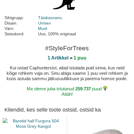
Sihtgrupp:
Täiskasvanu
Disain:
Unisex
Värv:
Must
Seisukord:
Uus; 100% originaal
#StyleForTrees
1 Artikkel
=
1 puu
Kui ostad Caphuntersist, aitad istutada puid sinna, kus neid
kõige rohkem vaja on. Sinu abiga saame 1 puu veel rohkem ja
koos astuda sammu jätkusuutlikkuse ja parema homse poole.
Me oleme juba istutanud
259.737
puud
Aitäh!
Kliendid, kes selle toote ostsid, ostsid ka