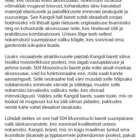
neile, kes otsivad erilist aksessuaari. Nokkmütsi struktuur
võimaldab mugavat istuvust, kohandudes tänu kasutatud
materjali elastsusele ja paindlikkusele erinevate peakujude ja
suurustega. See Kangoli hall barett sobib ideaalselt soojas
hoidmiseks või lihtsalt igale riietusele originaalsuse lisamiseks
ning on kohustuslik aksessuaar neile, kes hindavad stiili ja
praktilisuse kombinatsiooni. Unisex lõige teeb sellest
nokamütsist suurepärase valiku kõigile, kes soovivad oma
garderoobi isikupära lisada.
Lisaks visuaalsele atraktiivsusele paistab Kangoli barett silma
hoolika meisterlikkuse poolest, mis tagab vastupidavuse ja
pehme tunde. 504 Moonstrucki barett pole mitte ainult moekas
aksessuaar, vaid ka funktsionaalne ese, mida saab kanda
aastaringselt. Selle neutraalne hall värv muudab selle hõlpsaks
sobitamiseks erinevate värvide ja stiilidega, muutes selle
nokamütsi turvaliseks valikuks neile, kes otsivad
mitmekülgsust. Valides selle Kangoli bareti, saate toote, mis on
loodud nii mugavust kui ka stiili silmas pidades, pakkudes
nende kahe vahel ideaalset tasakaalu.
Lühidalt öeldes on see hall 504 Moonstrucki barett suurepärane
valik täiskasvanutele, kes soovivad kvaliteetset unisex
nokamütsi. Kangol, bränd, mis on kogu maailmas tuntud oma
ikooniliste disainide ja tipptasemele pühendumise poolest, pakub