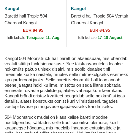
Kangol
Kangol
Baretid hall Tropic 504
Baretid hall Tropic 504 Ventair
Charcoal Kangol
Charcoal Kangol
EUR 64,95
EUR 64,95
Telli kohale
Teisipäev, 11. Aug.
Telli kohale
17–19 August
Kangol 504 Moonstruck hall barett on aksessuaar, mis ühendab
veatult stiili ja funktsionaalsuse. See täiskasvanutele ideaalne
nokkmüts pakub unisex disaini, mis sobib ideaalselt nii
meestele kui ka naistele, muutes selle mitmekülgseks esemeks
iga garderoobi jaoks. Selle bareti iseloomulik hall toon annab
peene ja tagasihoidliku ilme, mistõttu on seda lihtne sobitada
erinevate rõivaste ja stiilidega, alates vabaaja kuni keerukani.
Kangoli brändi eristav kvaliteet peegeldub selle nokkmütsi igas
detailis, alates konstruktsioonist kuni viimistluseni, tagades
vastupidavuse ja mugavuse igapäevaseks kandmiseks.
504 Moonstruck mudel on klassikalise bareti moodne
uustõlgendus, säilitades selle traditsioonilise olemuse, kuid
kaasaegse hõnguga, mis meeldib linnamoe entusiastidele ja