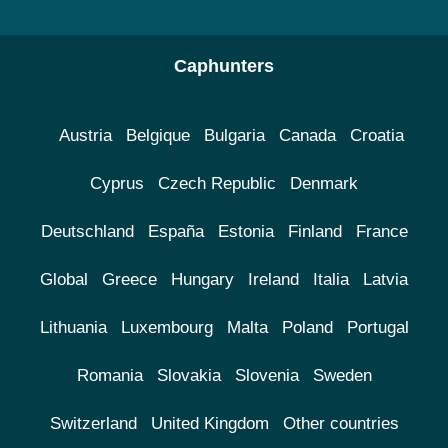
Caphunters
Austria
Belgique
Bulgaria
Canada
Croatia
Cyprus
Czech Republic
Denmark
Deutschland
España
Estonia
Finland
France
Global
Greece
Hungary
Ireland
Italia
Latvia
Lithuania
Luxembourg
Malta
Poland
Portugal
Romania
Slovakia
Slovenia
Sweden
Switzerland
United Kingdom
Other countries