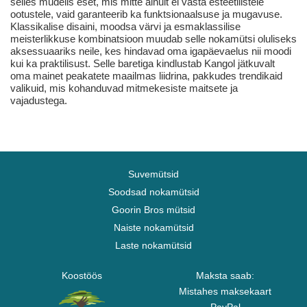
selles mudelis eset, mis mitte ainult ei vasta esteetilistele
ootustele, vaid garanteerib ka funktsionaalsuse ja mugavuse.
Klassikalise disaini, moodsa värvi ja esmaklassilise
meisterlikkuse kombinatsioon muudab selle nokamütsi oluliseks
aksessuaariks neile, kes hindavad oma igapäevaelus nii moodi
kui ka praktilisust. Selle baretiga kindlustab Kangol jätkuvalt
oma mainet peakatete maailmas liidrina, pakkudes trendikaid
valikuid, mis kohanduvad mitmekesiste maitsete ja
vajadustega.
Suvemütsid
Soodsad nokamütsid
Goorin Bros mütsid
Naiste nokamütsid
Laste nokamütsid
Koostöös
Maksta saab:
Mistahes maksekaart