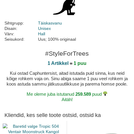
Sihtgrupp:
Täiskasvanu
Disain:
Unisex
Värv:
Hall
Seisukord:
Uus; 100% originaal
#StyleForTrees
1 Artikkel
=
1 puu
Kui ostad Caphuntersist, aitad istutada puid sinna, kus neid
kõige rohkem vaja on. Sinu abiga saame 1 puu veel rohkem ja
koos astuda sammu jätkusuutlikkuse ja parema homse poole.
Me oleme juba istutanud
259.589
puud
Aitäh!
Kliendid, kes selle toote ostsid, ostsid ka