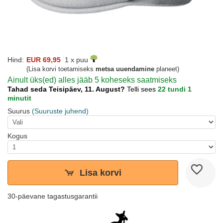
Hind:
EUR 69,95
1 x puu
(Lisa korvi toetamiseks
metsa uuendamine
planeet)
Ainult üks(ed) alles jääb 5 koheseks saatmiseks
Tahad seda Teisipäev, 11. August?
Telli sees
22 tundi 1
minutit
Suurus
(Suuruste juhend)
Kogus
Lisa korvi
30-päevane tagastusgarantii