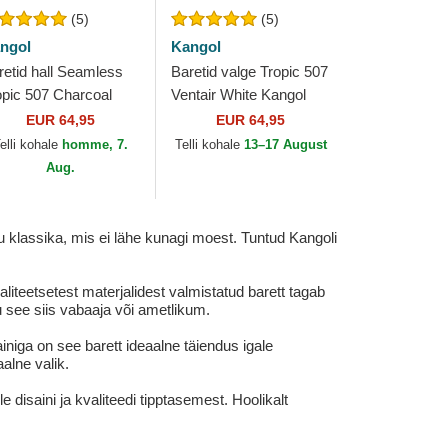
(5)
(5)
ngol
Kangol
retid hall Seamless
Baretid valge Tropic 507
opic 507 Charcoal
Ventair White Kangol
ngol
EUR 64,95
EUR 64,95
elli kohale
homme, 7.
Telli kohale
13–17 August
Aug.
 klassika, mis ei lähe kunagi moest. Tuntud Kangoli
iteetsetest materjalidest valmistatud barett tagab
 see siis vabaaja või ametlikum.
niga on see barett ideaalne täiendus igale
aalne valik.
isaini ja kvaliteedi tipptasemest. Hoolikalt