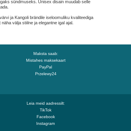
r igaks sündmuseks. Unisex disain muudab selle
tada.
värvi ja Kangoli brändile iseloomuliku kvaliteediga
ha välja stiilne ja elegantne igal ajal.
Maksta saab:
Mistahes maksekaart
PayPal
Przelewy24
Leia meid aadressilt:
TikTok
Facebook
Instagram