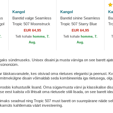
Kangol
Kangol
Ka
ss
Baretid valge Seamless
Baretid sinine Seamless
Ba
gol
Tropic 507 Moonstruck
Tropic 507 Starry Blue
Tr
Kangol
Kangol
Ka
EUR 64,95
EUR 64,95
.
Telli kohale
homme, 7.
Telli kohale
homme, 7.
T
Aug.
Aug.
gaks sündmuseks. Unisex disaini ja musta värviga on see barett ajatu
di sünonüüm.
täiskasvanutele, kes otsivad oma riietuses elegantsi ja peenust. Kval
mitmekülgne disain võimaldab seda kombineerida iga riietusega, olgu
oobis kohustuslik lisand. Oma sügavmusta värvi ja klassikalise disai
est kaitsta või lihtsalt oma riietusele stiili lisada, on see barett ide
ks seadnud ning Tropic 507 must barett on suurepärane näide selle d
nokamüts kahtlemata väärt investeering.