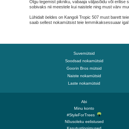
Olgu tegemist pikniku, vabaaja väljasõidu või erili
sobivaks nii meestele kui naistele ning must värv mu
Lühidalt öeldes on Kangoli Tropic 507 must barett teie
saab sellest nokamütsist teie lemmikaksessuaar igal a
Suvemütsid
Soodsad nokamütsid
Goorin Bros mütsid
Naiste nokamütsid
Laste nokamütsid
Abi
Minu konto
#StyleForTrees
Nõusoleku eelistused
Kasutustingimused