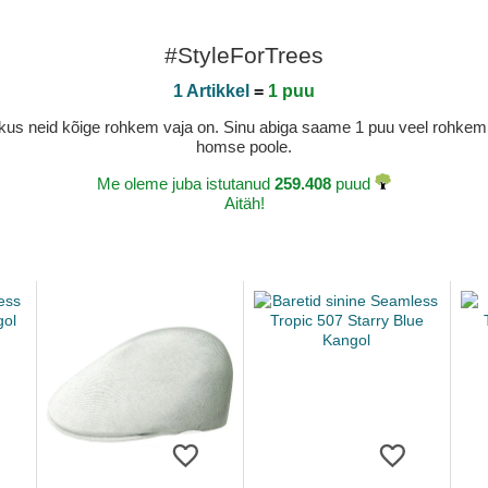
#StyleForTrees
1 Artikkel
=
1 puu
a, kus neid kõige rohkem vaja on. Sinu abiga saame 1 puu veel rohk
homse poole.
Me oleme juba istutanud
259.408
puud
Aitäh!