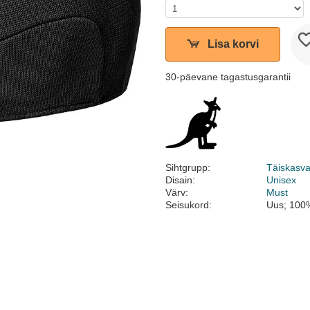
Lisa korvi
30-päevane tagastusgarantii
Sihtgrupp:
Täiskasv
Disain:
Unisex
Värv:
Must
Seisukord:
Uus; 100%