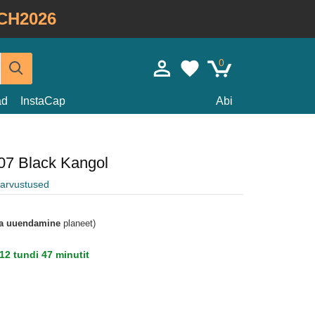
CH2026
0
ad
InstaCap
Abi
507 Black Kangol
e arvustused
a uuendamine
planeet)
12 tundi 47 minutit