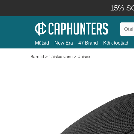
15% SO
Mütsid
New Era
47 Brand
Kõik tootjad
Baretid
>
Täiskasvanu
>
Unisex