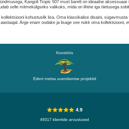
se sündmusega, Kangoli Tropic 507 must barett on ideaalne aksessuaa
udab selle mitmekülgseks valikuks, mida on lihtne iga riietusega sobi
 kollektsiooni kohustuslik lisa. Oma klassikalise disaini, sügavmusta 
astaajal. Ärge enam oodake ja lisage see nokk oma kollektsiooni, et nä
Koostöös
Edeni metsa uuendamise projektid
4.9
49317 klientide arvustused