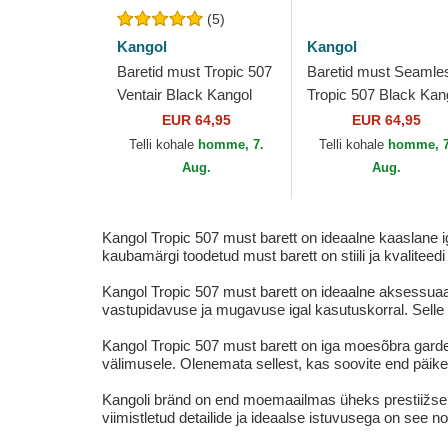
(5)
Kangol
Kangol
Baretid must Tropic 507
Baretid must Seamle
Ventair Black Kangol
Tropic 507 Black Kan
EUR 64,95
EUR 64,95
Telli kohale
homme, 7.
Telli kohale
homme, 7
Aug.
Aug.
Kangol Tropic 507 must barett on ideaalne kaaslane i
kaubamärgi toodetud must barett on stiili ja kvalitee
Kangol Tropic 507 must barett on ideaalne aksessuaar 
vastupidavuse ja mugavuse igal kasutuskorral. Selle 
Kangol Tropic 507 must barett on iga moesõbra garder
välimusele. Olenemata sellest, kas soovite end päikese e
Kangoli bränd on end moemaailmas üheks prestiižseima
viimistletud detailide ja ideaalse istuvusega on see 