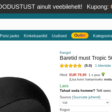
ODUSTUST ainult veebilehelt!
Kupong:
Outlet
Poisi jaoks
Kinkekaardid
Uudised
Kategoori
Kangol
Baretid must Tropic 
(5.0)
1 klientid
Hind:
EUR 79,95
1 x puu
(Lisa korvi toetamiseks
mets
Laos
Tahad seda homme?
Telli sees
Suurus
(Suuruste juhend)
Kogus