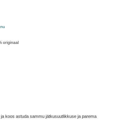
anu
 originaal
em ja koos astuda sammu jätkusuutlikkuse ja parema