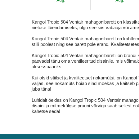
Aug.
Aug.
Kangol Tropic 504 Ventair mahagonibarett on klassika
riietuse täiendamiseks, olgu see siis vabaaja või amet
Kangol Tropic 504 Ventair mahagonibarett on kahtlem
stiili poolest ning see barett pole erand. Kvaliteet
Kangol Tropic 504 Ventair mahagonibaretil on brändi 
päevadel tänu oma ventileeritud disainile, mis võimald
aksessuaariks.
Kui otsid stiilset ja kvaliteetset nokamütsi, on Kango
väljas, see nokamüts hoiab sind moekas ja kaitseb p
juba täna!
Lühidalt öeldes on Kangol Tropic 504 Ventair mahago
disaini ja mitmekülgse pruuni värviga saab sellest 
kahetse seda!