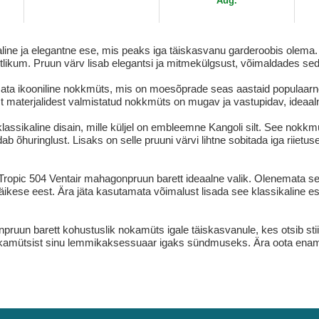
Aug.
line ja elegantne ese, mis peaks iga täiskasvanu garderoobis olema.
likum. Pruun värv lisab elegantsi ja mitmekülgsust, võimaldades seda s
ata ikooniline nokkmüts, mis on moesõprade seas aastaid populaarne 
setest materjalidest valmistatud nokkmüts on mugav ja vastupidav, ide
klassikaline disain, mille küljel on embleemne Kangoli silt. See nokk
ab õhuringlust. Lisaks on selle pruuni värvi lihtne sobitada iga riiet
l Tropic 504 Ventair mahagonpruun barett ideaalne valik. Olenemata sel
äikese eest. Ära jäta kasutamata võimalust lisada see klassikaline e
npruun barett kohustuslik nokamüts igale täiskasvanule, kes otsib st
nokamütsist sinu lemmikaksessuaar igaks sündmuseks. Ära oota enam j