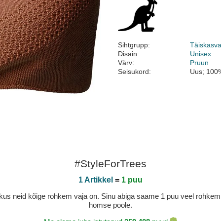
Sihtgrupp:
Täiskasv
Disain:
Unisex
Värv:
Pruun
Seisukord:
Uus; 100%
#StyleForTrees
1 Artikkel
=
1 puu
a, kus neid kõige rohkem vaja on. Sinu abiga saame 1 puu veel rohk
homse poole.