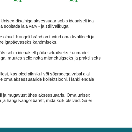
Aug.
Aug.
 Unisex-disainiga aksessuaar sobib ideaalselt iga
obitada laia värvi- ja stiilivalikuga.
olnud. Kangoli bränd on tuntud oma kvaliteedi ja
aalne igapäevaseks kandmiseks.
müts sobib ideaalselt päikesekaitseks kuumadel
usega, muutes selle noka mitmekülgseks ja praktiliseks
lest, kas oled piknikul või sõpradega vabal ajal
se oma aksessuaaride kollektsiooni. Hanki endale
iili ja mugavust ühes aksessuaaris. Oma unisex
a hangi Kangol barett, mida kõik otsivad. Sa ei