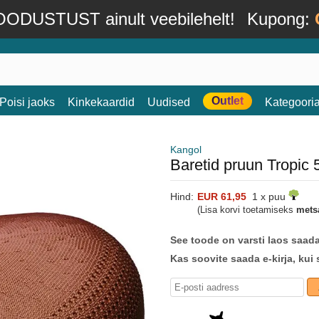
ODUSTUST ainult veebilehelt!
Kupong:
Outlet
Poisi jaoks
Kinkekaardid
Uudised
Kategoori
Kangol
Baretid pruun Tropic
Hind:
EUR 61,95
1 x puu
(Lisa korvi toetamiseks
mets
See toode on varsti laos saad
Kas soovite saada e-kirja, kui 