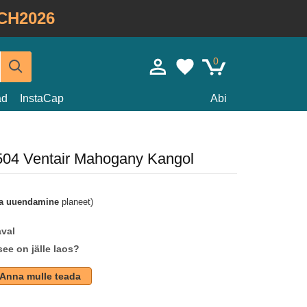
CH2026
0
ad
InstaCap
Abi
 504 Ventair Mahogany Kangol
a uuendamine
planeet)
aval
see on jälle laos?
Anna mulle teada