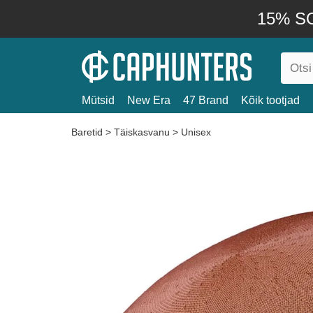
15% SO
Mütsid
New Era
47 Brand
Kõik tootjad
Baretid
>
Täiskasvanu
>
Unisex