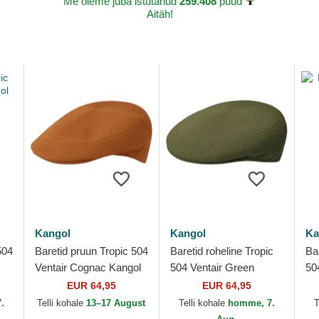
Me oleme juba istutanud
259.408
puud
Aitäh!
Kangol
Kangol
Ka
504
Baretid pruun Tropic 504
Baretid roheline Tropic
Bar
Ventair Cognac Kangol
504 Ventair Green
504
Kangol
La
EUR 64,95
EUR 64,95
.
Telli kohale
13–17 August
Telli kohale
homme, 7.
T