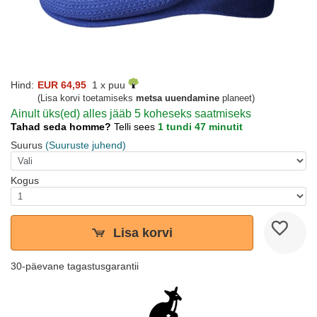
Hind:
EUR 64,95
1 x puu
(Lisa korvi toetamiseks
metsa uuendamine
planeet)
Ainult üks(ed) alles jääb 5 koheseks saatmiseks
Tahad seda homme?
Telli sees
1 tundi 47 minutit
Suurus
(Suuruste juhend)
Kogus
Lisa korvi
30-päevane tagastusgarantii