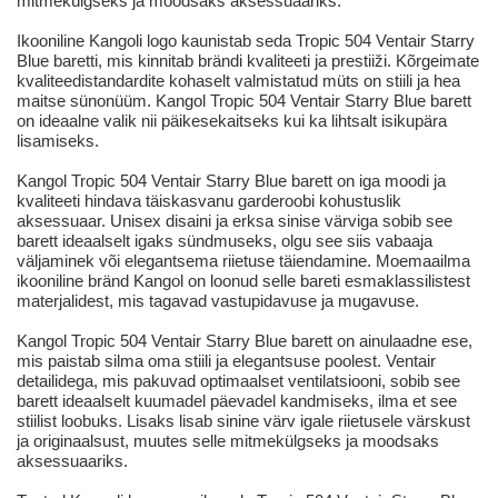
mitmekülgseks ja moodsaks aksessuaariks.
Ikooniline Kangoli logo kaunistab seda Tropic 504 Ventair Starry
Blue baretti, mis kinnitab brändi kvaliteeti ja prestiiži. Kõrgeimate
kvaliteedistandardite kohaselt valmistatud müts on stiili ja hea
maitse sünonüüm. Kangol Tropic 504 Ventair Starry Blue barett
on ideaalne valik nii päikesekaitseks kui ka lihtsalt isikupära
lisamiseks.
Kangol Tropic 504 Ventair Starry Blue barett on iga moodi ja
kvaliteeti hindava täiskasvanu garderoobi kohustuslik
aksessuaar. Unisex disaini ja erksa sinise värviga sobib see
barett ideaalselt igaks sündmuseks, olgu see siis vabaaja
väljaminek või elegantsema riietuse täiendamine. Moemaailma
ikooniline bränd Kangol on loonud selle bareti esmaklassilistest
materjalidest, mis tagavad vastupidavuse ja mugavuse.
Kangol Tropic 504 Ventair Starry Blue barett on ainulaadne ese,
mis paistab silma oma stiili ja elegantsuse poolest. Ventair
detailidega, mis pakuvad optimaalset ventilatsiooni, sobib see
barett ideaalselt kuumadel päevadel kandmiseks, ilma et see
stiilist loobuks. Lisaks lisab sinine värv igale riietusele värskust
ja originaalsust, muutes selle mitmekülgseks ja moodsaks
aksessuaariks.