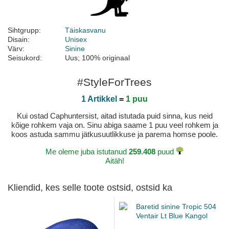
Sihtgrupp:
Täiskasvanu
Disain:
Unisex
Värv:
Sinine
Seisukord:
Uus; 100% originaal
#StyleForTrees
1 Artikkel
=
1 puu
Kui ostad Caphuntersist, aitad istutada puid sinna, kus neid
kõige rohkem vaja on. Sinu abiga saame 1 puu veel rohkem ja
koos astuda sammu jätkusuutlikkuse ja parema homse poole.
Me oleme juba istutanud
259.408
puud
Aitäh!
Kliendid, kes selle toote ostsid, ostsid ka