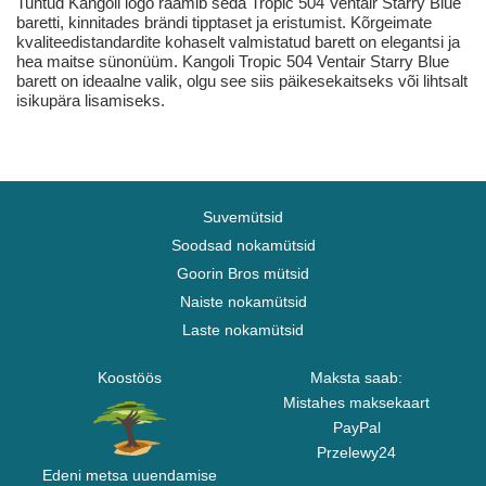
Tuntud Kangoli logo raamib seda Tropic 504 Ventair Starry Blue
baretti, kinnitades brändi tipptaset ja eristumist. Kõrgeimate
kvaliteedistandardite kohaselt valmistatud barett on elegantsi ja
hea maitse sünonüüm. Kangoli Tropic 504 Ventair Starry Blue
barett on ideaalne valik, olgu see siis päikesekaitseks või lihtsalt
isikupära lisamiseks.
Suvemütsid
Soodsad nokamütsid
Goorin Bros mütsid
Naiste nokamütsid
Laste nokamütsid
Koostöös
Maksta saab:
Mistahes maksekaart
PayPal
Przelewy24
Edeni metsa uuendamise