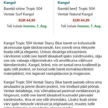
Kangol
Kangol
Baretid sinine Tropic 504
Baretid beež Tropic 504
Ventair Surf Kangol
Ventair Natural Kangol
EUR 64,95
EUR 64,95
Telli kohale
homme, 7. Aug.
Telli kohale
homme, 7. Aug.
Kangol Tropic 504 Ventair Starry Blue barett on kohustuslik
aksessuaar igale täiskasvanule, kes soovib oma riietusele
lisada stiili ja elegantsi. Unisex disainiga erksasinises
värvitoonis sobib see barett ideaalselt igaks sündmuseks, olgu
see siis vabaaja väljaminekuks või ametlikuma välimuse
täiendamiseks. Kangol, bränd, mis on tuntud oma kvaliteedi ja
ajatu stiili poolest, on loonud selle bareti esmaklassilistest
materjalidest, mis tagavad vastupidavuse ja mugavuse.
Kangol Tropic 504 Ventair Starry Blue barett paistab silma oma
ainulaadse ja peene disaini poolest, mis kindlasti päid pöörab.
Ventair detailidega, mis võimaldavad paremat ventilatsiooni ja
hingavust, sobib see barett ideaalselt kuumadel päevadel
kandmiseks, ilma et see stiili ohverdaks. Lisaks lisab sinine
värv igale riietusele värskust ja originaalsust, muutes selle