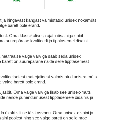
Aug.
Aug.
st ja hingavast kangast valmistatud unisex nokamüts
alge barett pole erand.
ust. Oma klassikalise ja ajatu disainiga sobib
a suurepärase kvaliteedi ja tipptasemel disaini
a neutraalse valge värviga saab seda unisex
e barett on suurepärane näide selle tipptasemest
Kvaliteetsetest materjalidest valmistatud unisex-müts
 valge barett pole erand.
ljasõit. Oma valge värviga lisab see unisex-müts
 näide nende pühendumusest tipptasemele disainis ja
da ükski stiilne täiskasvanu. Oma unisex-disaini ja
saini poolest ning see valge barett on selle moe