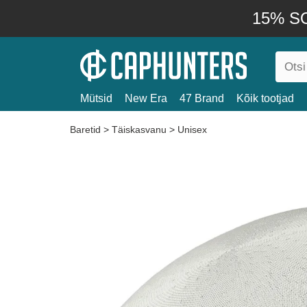
15% SO
Mütsid
New Era
47 Brand
Kõik tootjad
Baretid
>
Täiskasvanu
>
Unisex