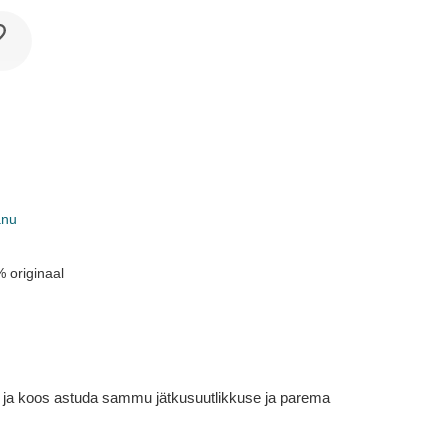
anu
 originaal
em ja koos astuda sammu jätkusuutlikkuse ja parema