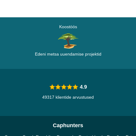
Koostöös
Edeni metsa uuendamise projektid
4.9
49317 klientide arvustused
Caphunters