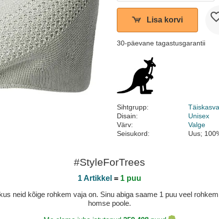
Lisa korvi
30-päevane tagastusgarantii
Sihtgrupp:
Täiskasv
Disain:
Unisex
Värv:
Valge
Seisukord:
Uus; 100%
#StyleForTrees
1 Artikkel
=
1 puu
a, kus neid kõige rohkem vaja on. Sinu abiga saame 1 puu veel rohk
homse poole.