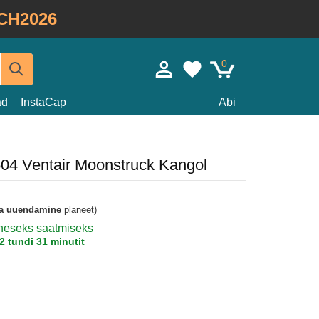
CH2026
0
ad
InstaCap
Abi
 504 Ventair Moonstruck Kangol
a uuendamine
planeet)
koheseks saatmiseks
2 tundi 31 minutit