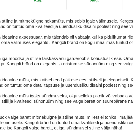
Aug.
Aug.
n stiilne ja mitmekülgne nokamüts, mis sobib igale välimusele. Kerge
änd on tuntud oma kvaliteedi ja uuendusliku disaini poolest ning see v
ideaalne aksessuaar, mis täiendab nii vabaaja kui ka pidulikumat riiet
d oma välimuses elegantsi. Kangoli bränd on kogu maailmas tuntud om
n iga moodsa ja stiilse täiskasvanu garderoobis kohustuslik ese. Om
ga. Kangoli bränd on elegantsi ja eristumise sünonüüm ning see valg
ideaalne müts, mis kaitseb end päikese eest stiilselt ja elegantselt. 
 on tuntud oma detailitäpsuse ja uuendusliku disaini poolest ning see
n ideaalne müts igaks sündmuseks, olgu selleks piknik või vabaaja vä
 on stiili ja kvaliteedi sünonüüm ning see valge barett on suurepärane
k valge barett mitmekülgne ja stiilne müts, millest ei tohiks ilma jää
e riietusele. Kangoli bränd on tuntud oma kvaliteedi ja uuendusliku di
le ise Kangoli valge barett, et igal sündmusel stiilne välja näha!