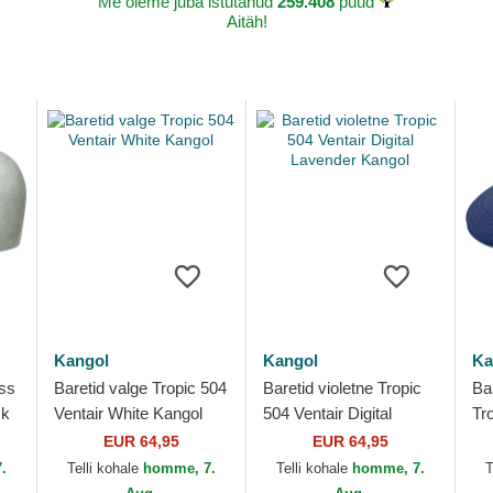
Me oleme juba istutanud
259.408
puud
Aitäh!
Kangol
Kangol
Ka
ss
Baretid valge Tropic 504
Baretid violetne Tropic
Ba
ck
Ventair White Kangol
504 Ventair Digital
Tr
Lavender Kangol
Ka
EUR 64,95
EUR 64,95
.
Telli kohale
homme, 7.
Telli kohale
homme, 7.
T