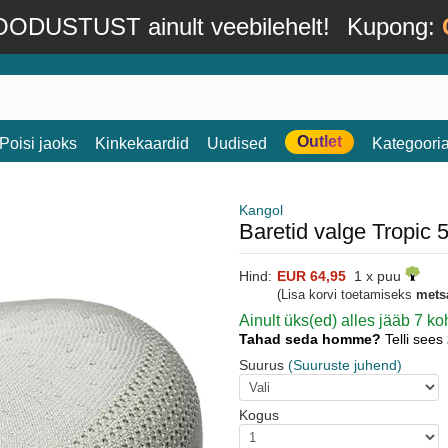
ODUSTUST ainult veebilehelt!
Kupong:
Outlet
Poisi jaoks
Kinkekaardid
Uudised
Kategoori
Kangol
Baretid valge Tropic
Hind:
EUR 64,95
1 x puu
(Lisa korvi toetamiseks
mets
Ainult üks(ed) alles jääb 7 
Tahad seda homme?
Telli sees
Suurus
(Suuruste juhend)
Kogus