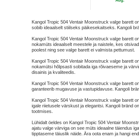
Aug.
Kangol Tropic 504 Ventair Moonstruck valge barett o
sobib ideaalselt stiilseks päikesekaitseks. Kangoli br
Kangol Tropic 504 Ventair Moonstruck valge barett on 
nokamüts ideaalselt meestele ja naistele, kes otsiva
poolest ning see valge barett ei valmista pettumust.
Kangol Tropic 504 Ventair Moonstruck valge barett o
nokamütsi hõlpsasti sobitada iga rõivaeseme ja värvi
disainis ja kvaliteedis.
Kangol Tropic 504 Ventair Moonstruck valge barett on 
garanteerib mugavuse ja vastupidavuse. Kangoli bränd
Kangol Tropic 504 Ventair Moonstruck valge barett o
igale riietusele värskust ja elegantsi. Kangoli bränd
tootmises.
Lühidalt öeldes on Kangol Tropic 504 Ventair Moonstruc
ajatu valge värviga on see müts ideaalne täiendus igal
tipptaseme täiuslik näide. Ära oota enam ja hangi enda