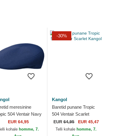
-30%
ngol
Kangol
retid meresinine
Baretid punane Tropic
opic 504 Ventair Navy
504 Ventair Scarlet
ngol
Kangol
EUR 64,95
EUR
64,95
EUR 45,47
elli kohale
homme, 7.
Telli kohale
homme, 7.