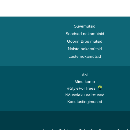
Suvemütsid
Soodsad nokamütsid
Goorin Bros mütsid
Naiste nokamütsid
Laste nokamütsid
Abi
Minu konto
#StyleForTrees
Nõusoleku eelistused
Kasutustingimused