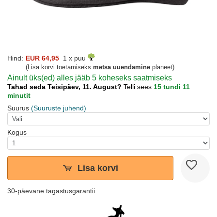
Hind:
EUR 64,95
1 x puu
(Lisa korvi toetamiseks
metsa uuendamine
planeet)
Ainult üks(ed) alles jääb 5 koheseks saatmiseks
Tahad seda Teisipäev, 11. August?
Telli sees
15 tundi 11
minutit
Suurus
(Suuruste juhend)
Kogus
Lisa korvi
30-päevane tagastusgarantii