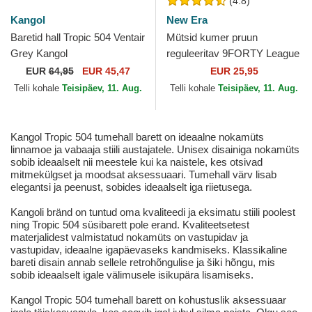
(4.8)
Kangol
New Era
Baretid hall Tropic 504 Ventair
Mütsid kumer pruun
Grey Kangol
reguleeritav 9FORTY League
Essential New York Yankees
EUR
64,95
EUR 45,47
EUR 25,95
MLB New Era
Telli kohale
Teisipäev, 11. Aug.
Telli kohale
Teisipäev, 11. Aug.
Kangol Tropic 504 tumehall barett on ideaalne nokamüts
linnamoe ja vabaaja stiili austajatele. Unisex disainiga nokamüts
sobib ideaalselt nii meestele kui ka naistele, kes otsivad
mitmekülgset ja moodsat aksessuaari. Tumehall värv lisab
elegantsi ja peenust, sobides ideaalselt iga riietusega.
Kangoli bränd on tuntud oma kvaliteedi ja eksimatu stiili poolest
ning Tropic 504 süsibarett pole erand. Kvaliteetsetest
materjalidest valmistatud nokamüts on vastupidav ja
vastupidav, ideaalne igapäevaseks kandmiseks. Klassikaline
bareti disain annab sellele retrohõngulise ja šiki hõngu, mis
sobib ideaalselt igale välimusele isikupära lisamiseks.
Kangol Tropic 504 tumehall barett on kohustuslik aksessuaar