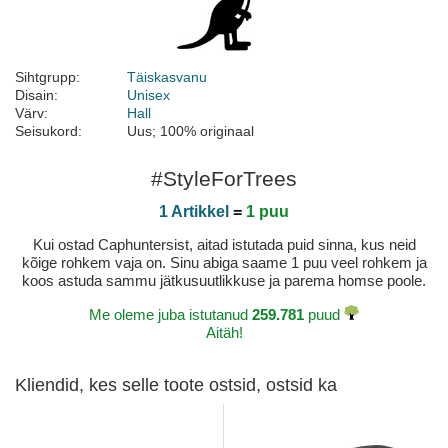
Sihtgrupp:
Täiskasvanu
Disain:
Unisex
Värv:
Hall
Seisukord:
Uus; 100% originaal
#StyleForTrees
1 Artikkel
=
1 puu
Kui ostad Caphuntersist, aitad istutada puid sinna, kus neid
kõige rohkem vaja on. Sinu abiga saame 1 puu veel rohkem ja
koos astuda sammu jätkusuutlikkuse ja parema homse poole.
Me oleme juba istutanud
259.781
puud
Aitäh!
Kliendid, kes selle toote ostsid, ostsid ka