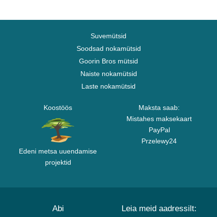
Suvemütsid
Soodsad nokamütsid
Goorin Bros mütsid
Naiste nokamütsid
Laste nokamütsid
Koostöös
Maksta saab:
Mistahes maksekaart
PayPal
Przelewy24
Edeni metsa uuendamise
projektid
Abi
Leia meid aadressilt: