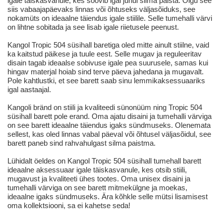
igale täiskasvanule, kes soovib igal juhul silma paista. Olgu see
siis vabaajapäevaks linnas või õhtuseks väljasõiduks, see
nokamüts on ideaalne täiendus igale stiilile. Selle tumehalli värvi
on lihtne sobitada ja see lisab igale riietusele peenust.
Kangol Tropic 504 süsihall baretiga oled mitte ainult stiilne, vaid
ka kaitstud päikese ja tuule eest. Selle mugav ja reguleeritav
disain tagab ideaalse sobivuse igale pea suurusele, samas kui
hingav materjal hoiab sind terve päeva jahedana ja mugavalt.
Pole kahtlustki, et see barett saab sinu lemmikaksessuaariks
igal aastaajal.
Kangoli bränd on stiili ja kvaliteedi sünonüüm ning Tropic 504
süsihall barett pole erand. Oma ajatu disaini ja tumehalli värviga
on see barett ideaalne täiendus igaks sündmuseks. Olenemata
sellest, kas oled linnas vabal päeval või õhtusel väljasõidul, see
barett paneb sind rahvahulgast silma paistma.
Lühidalt öeldes on Kangol Tropic 504 süsihall tumehall barett
ideaalne aksessuaar igale täiskasvanule, kes otsib stiili,
mugavust ja kvaliteeti ühes tootes. Oma unisex disaini ja
tumehalli värviga on see barett mitmekülgne ja moekas,
ideaalne igaks sündmuseks. Ära kõhkle selle mütsi lisamisest
oma kollektsiooni, sa ei kahetse seda!