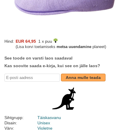
Hind:
EUR 64,95
1 x puu
(Lisa korvi toetamiseks
metsa uuendamine
planeet)
See toode on varsti laos saadaval
Kas soovite saada e-kirja, kui see on jälle laos?
Anna mulle teada
Sihtgrupp:
Täiskasvanu
Disain:
Unisex
Värv:
Violetne