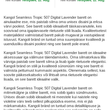
Telli kohale
Teisipäev, 11. Aug.
Telli kohale
Teisipäev, 11. Aug.
Kangol Seamless Tropic 507 Digital Lavender barett on
ainulaadne ese, mis paistab silma oma unisex disaini ja erksa
värvi poolest. See barett sobib ideaalselt täiskasvanutele, kes
soovivad oma igapäevasele riietusele stiili lisada. Kvaliteetsetest
materjalidest valmistatud barett pakub mugavat ja vastupidavat
istuvust. Kangoli bränd on tuntud oma suurepärase kvaliteedi ja
uuendusliku disaini poolest ning see barett pole erand.
Kangoli Seamless Tropic 507 Digital Lavender barett on ideaalne
aksessuaar iga välimuse täiendamiseks. Oma silmatorkava lilla
värviga paistab see barett silma ja lisab igale riietusele elegantsi.
Kangoli bränd on stiili ja kvaliteedi sünonüüm ning see barett ei
valmista pettumust kummaski aspektis. Olenemata sellest, kas
soovite päikesekaitseks või lihtsalt oma riietusele elegantsi
lisada, on see barett ideaalne valik.
Kangoli Seamless Tropic 507 Digital Lavender barett on
mitmekülgne ja stiilne barett, mis sobib igaks sündmuseks.
Unisex disain sobib ideaalselt nii meestele kui naistele ning
violetne värv teeb sellest pilkupüüdva eseme, mis ei jää
märkamatuks. Kangoli bränd on tuntud oma detailitäpsuse ja