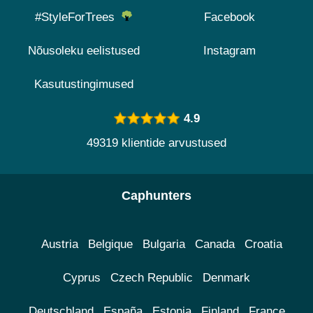
#StyleForTrees
Facebook
Nõusoleku eelistused
Instagram
Kasutustingimused
4.9
49319 klientide arvustused
Caphunters
Austria
Belgique
Bulgaria
Canada
Croatia
Cyprus
Czech Republic
Denmark
Deutschland
España
Estonia
Finland
France