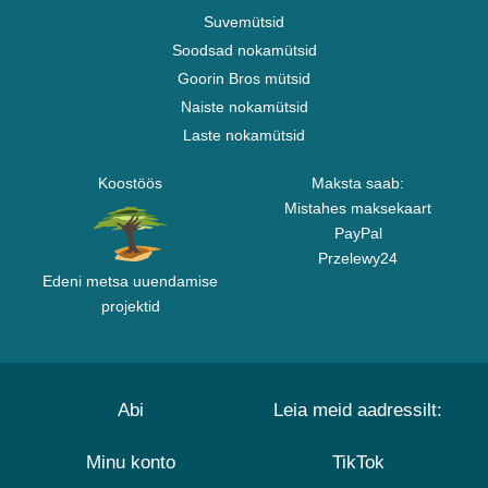
Suvemütsid
Soodsad nokamütsid
Goorin Bros mütsid
Naiste nokamütsid
Laste nokamütsid
Koostöös
Maksta saab:
Mistahes maksekaart
PayPal
Przelewy24
Edeni metsa uuendamise
projektid
Abi
Leia meid aadressilt:
Minu konto
TikTok