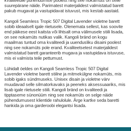
kvaliteedile pühendumise poolest ning see nokamüts on selle
suurepärane näide. Parimatest materjalidest valmistatud barett
pakub mugavat ja vastupidavat istuvust, mis kestab aastaid.
Kangoli Seamless Tropic 507 Digital Lavender violetne barett
sobib ideaalselt igale riietusele. Olenemata sellest, kas soovite
end päikese eest kaitsta või lihtsalt oma välimusele stiili lisada,
on see nokamüts nutikas valik. Kangoli bränd on kogu
maailmas tuntud oma kvaliteedi ja uuendusliku disaini poolest
ning see nokamüts pole erand. Kvaliteetsetest materjalidest
valmistatud barett garanteerib mugava ja vastupidava istuvuse,
mis ei valmista teile pettumust.
Lühidalt öeldes on Kangoli Seamless Tropic 507 Digital
Lavender violetne barett stiilne ja mitmekülgne nokamüts, mis
sobib igaks sündmuseks. Unisex disain ja violetne värv
muudavad selle silmatorkavaks ja peeneks aksessuaariks, mis
lisab igale riietusele stiili. Kangoli bränd on kvaliteedi ja
tipptaseme sünonüüm ning see nokamüts on selge näide
pühendumusest klientide rahulolule. Ärge kartke seda baretti
hankida ja oma garderoobi elegantsi lisada.