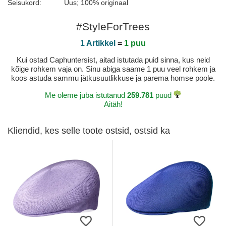
Seisukord:
Uus; 100% originaal
#StyleForTrees
1 Artikkel
=
1 puu
Kui ostad Caphuntersist, aitad istutada puid sinna, kus neid
kõige rohkem vaja on. Sinu abiga saame 1 puu veel rohkem ja
koos astuda sammu jätkusuutlikkuse ja parema homse poole.
Me oleme juba istutanud
259.781
puud
Aitäh!
Kliendid, kes selle toote ostsid, ostsid ka