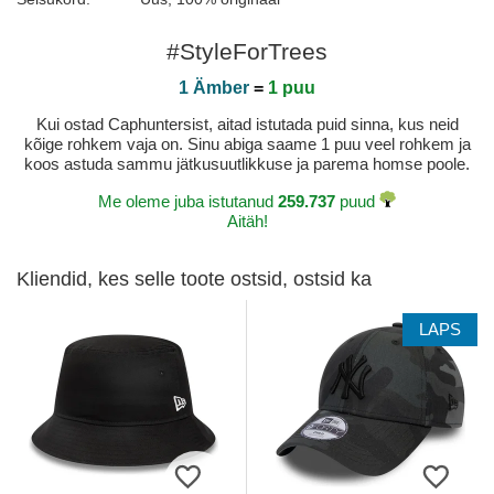
#StyleForTrees
1 Ämber
=
1 puu
Kui ostad Caphuntersist, aitad istutada puid sinna, kus neid
kõige rohkem vaja on. Sinu abiga saame 1 puu veel rohkem ja
koos astuda sammu jätkusuutlikkuse ja parema homse poole.
Me oleme juba istutanud
259.737
puud
Aitäh!
Kliendid, kes selle toote ostsid, ostsid ka
LAPS