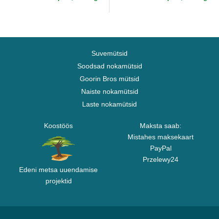
Suvemütsid
Soodsad nokamütsid
Goorin Bros mütsid
Naiste nokamütsid
Laste nokamütsid
Koostöös
Maksta saab:
Mistahes maksekaart
PayPal
Przelewy24
Edeni metsa uuendamise
projektid