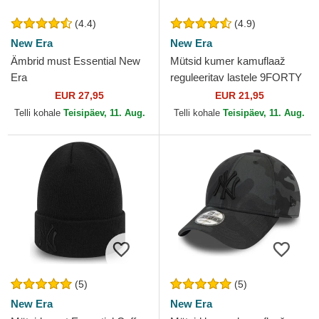
(4.4)
(4.9)
New Era
New Era
Ämbrid must Essential New
Mütsid kumer kamuflaaž
Era
reguleeritav lastele 9FORTY
League Essential New York
EUR 27,95
EUR 21,95
Yankees MLB New Era
Telli kohale
Teisipäev, 11. Aug.
Telli kohale
Teisipäev, 11. Aug.
(5)
(5)
New Era
New Era