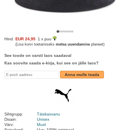
Hind:
EUR 24,95
1 x puu
(Lisa korvi toetamiseks
metsa uuendamine
planeet)
See toode on varsti laos saadaval
Kas soovite saada e-kirja, kui see on jälle laos?
Anna mulle teada
Sihtgrupp:
Täiskasvanu
Disain:
Unisex
Värv:
Must
Seisukord:
Uus; 100% originaal