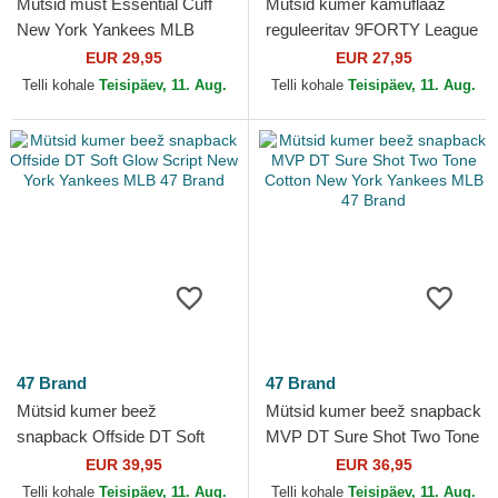
Mütsid must Essential Cuff
Mütsid kumer kamuflaaž
New York Yankees MLB
reguleeritav 9FORTY League
New Era
Essential New York Yankees
EUR 29,95
EUR 27,95
MLB New Era
Telli kohale
Teisipäev, 11. Aug.
Telli kohale
Teisipäev, 11. Aug.
47 Brand
47 Brand
Mütsid kumer beež
Mütsid kumer beež snapback
snapback Offside DT Soft
MVP DT Sure Shot Two Tone
Glow Script New York
Cotton New York Yankees
EUR 39,95
EUR 36,95
Yankees MLB 47 Brand
MLB 47 Brand
Telli kohale
Teisipäev, 11. Aug.
Telli kohale
Teisipäev, 11. Aug.