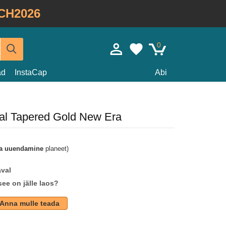
CH2026
0
ad
InstaCap
Abi
ial Tapered Gold New Era
a uuendamine
planeet)
aval
see on jälle laos?
Anna mulle teada