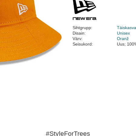
Sihtgrupp:
Täiskasv
Disain:
Unisex
Värv:
Oranž
Seisukord:
Uus; 100%
#StyleForTrees