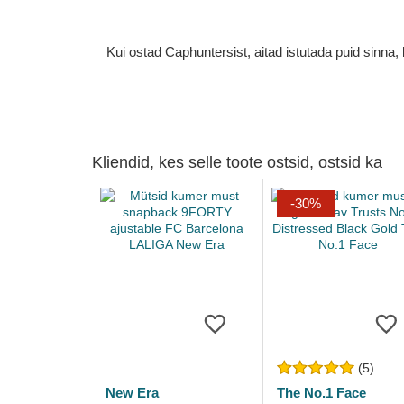
Kui ostad Caphuntersist, aitad istutada puid sinn
Kliendid, kes selle toote ostsid, ostsid ka
-30%
(5)
New Era
The No.1 Face