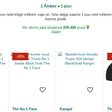
1 Ämber
=
1 puu
a, kus neid kõige rohkem vaja on. Sinu abiga saame 1 puu veel rohk
homse poole.
Me oleme juba istutanud
259.408
puud
Aitäh!
-30%
The No.1 Face
Kangol
Th