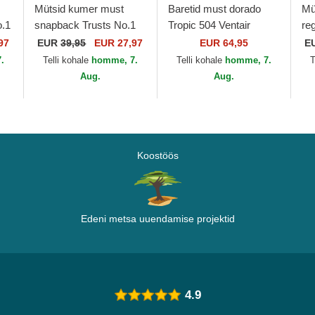
Mütsid kumer must
Baretid must dorado
Mü
o.1
snapback Trusts No.1
Tropic 504 Ventair
re
d
Suede Black Gold The
Black/Gold Kangol
Di
97
EUR
39,95
EUR 27,97
EUR 64,95
E
No.1 Face
Th
.
Telli kohale
homme, 7.
Telli kohale
homme, 7.
T
Aug.
Aug.
Koostöös
Edeni metsa uuendamise projektid
4.9