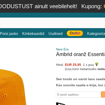
ODUSTUST ainult veebilehelt!
Kupong:
Outlet
Poisi jaoks
Kinkekaardid
Uudised
Kategoori
New Era
Ämbrid oranž Essent
Hind:
EUR 25,95
1 x puu
(Lisa korvi toetamiseks
mets
See toode on varsti laos saad
Kas soovite saada e-kirja, kui 