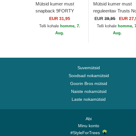
Mütsid kumer must
Mütsid kumer must
snapback 9FORTY
reguleeritav Trusts N
ajustable FC Barcelona
Distressed Black Gol
EUR 31,95
EUR
39,95
EUR 27,
LALIGA New Era
The No.1 Face
Telli kohale
homme, 7.
Telli kohale
homme, 7
Aug.
Aug.
Suvemütsid
Soodsad nokamütsid
Goorin Bros mütsid
Naiste nokamütsid
Laste nokamütsid
Abi
Minu konto
#StyleForTrees