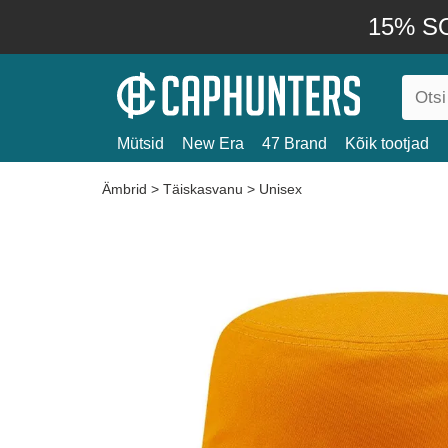
15% SO
Mütsid
New Era
47 Brand
Kõik tootjad
Ämbrid
>
Täiskasvanu
>
Unisex