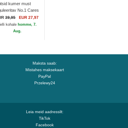
tsid kumer must
guleeritav No.1 Cares
stressed Black Gold
UR
39,95
EUR 27,97
e No.1 Face
elli kohale
homme, 7.
Aug.
Maksta saab:
Mistahes maksekaart
PayPal
Przelewy24
Leia meid aadressilt:
TikTok
Facebook