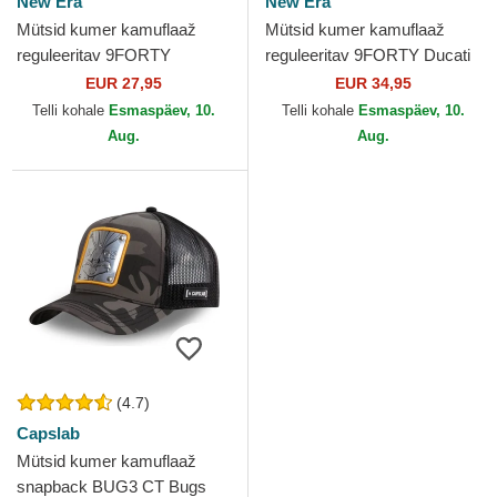
New Era
New Era
Mütsid kumer kamuflaaž
Mütsid kumer kamuflaaž
reguleeritav 9FORTY
reguleeritav 9FORTY Ducati
Essential New York Yankees
Motor MotoGP New Era
EUR 27,95
EUR 34,95
MLB New Era
Telli kohale
Esmaspäev, 10.
Telli kohale
Esmaspäev, 10.
Aug.
Aug.
(4.7)
Capslab
Mütsid kumer kamuflaaž
snapback BUG3 CT Bugs