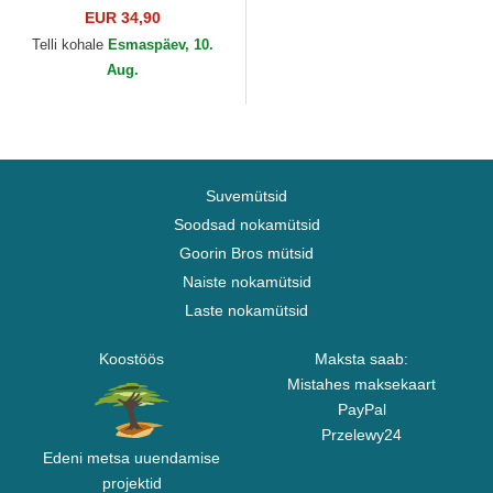
Bunny Looney Tunes
EUR 34,90
Capslab
Telli kohale
Esmaspäev, 10.
Aug.
Suvemütsid
Soodsad nokamütsid
Goorin Bros mütsid
Naiste nokamütsid
Laste nokamütsid
Koostöös
Maksta saab:
Mistahes maksekaart
PayPal
Przelewy24
Edeni metsa uuendamise
projektid