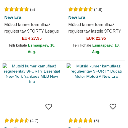
(5)
(4.9)
New Era
New Era
Mütsid kumer kamuflaaž
Mütsid kumer kamuflaaž
reguleeritav 9FORTY League
reguleeritav lastele 9FORTY
Essential New York Yankees
League Essential New York
EUR 27,95
EUR 21,95
MLB New Era
Yankees MLB New Era
Telli kohale
Esmaspäev, 10.
Telli kohale
Esmaspäev, 10.
Aug.
Aug.
(4.7)
(5)