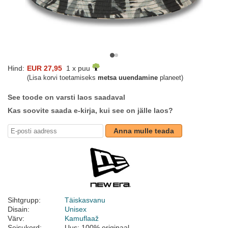
Hind:
EUR 27,95
1 x puu
(Lisa korvi toetamiseks
metsa uuendamine
planeet)
See toode on varsti laos saadaval
Kas soovite saada e-kirja, kui see on jälle laos?
Anna mulle teada
Sihtgrupp:
Täiskasvanu
Disain:
Unisex
Värv:
Kamuflaaž
Seisukord:
Uus; 100% originaal