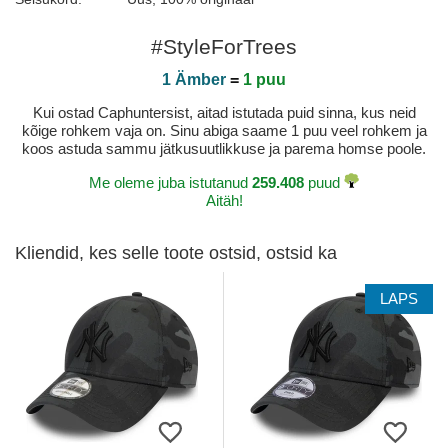
#StyleForTrees
1 Ämber
=
1 puu
Kui ostad Caphuntersist, aitad istutada puid sinna, kus neid
kõige rohkem vaja on. Sinu abiga saame 1 puu veel rohkem ja
koos astuda sammu jätkusuutlikkuse ja parema homse poole.
Me oleme juba istutanud
259.408
puud
Aitäh!
Kliendid, kes selle toote ostsid, ostsid ka
LAPS