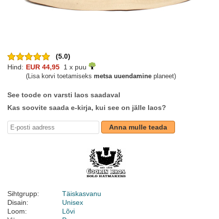
(5.0)
Hind:
EUR 44,95
1 x puu
(Lisa korvi toetamiseks
metsa uuendamine
planeet)
See toode on varsti laos saadaval
Kas soovite saada e-kirja, kui see on jälle laos?
Anna mulle teada
Sihtgrupp:
Täiskasvanu
Disain:
Unisex
Loom:
Lõvi