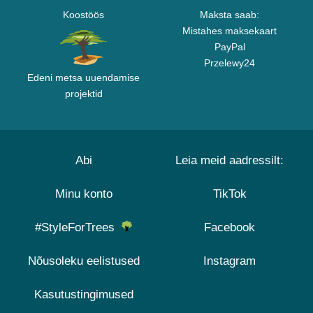
Koostöös
Maksta saab:
Mistahes maksekaart
PayPal
Przelewy24
Edeni metsa uuendamise
projektid
Abi
Leia meid aadressilt:
Minu konto
TikTok
#StyleForTrees
Facebook
Nõusoleku eelistused
Instagram
Kasutustingimused