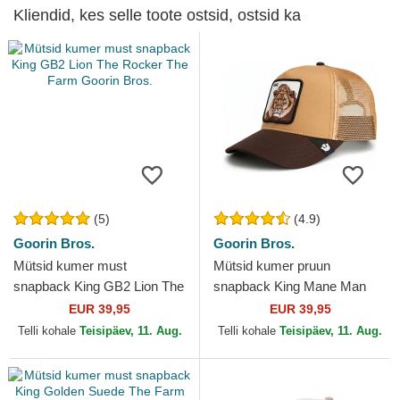
Kliendid, kes selle toote ostsid, ostsid ka
(5)
(4.9)
Goorin Bros.
Goorin Bros.
Mütsid kumer must
Mütsid kumer pruun
snapback King GB2 Lion The
snapback King Mane Man
Rocker The Farm Goorin
The Farm Goorin Bros.
EUR 39,95
EUR 39,95
Bros.
Telli kohale
Teisipäev, 11. Aug.
Telli kohale
Teisipäev, 11. Aug.