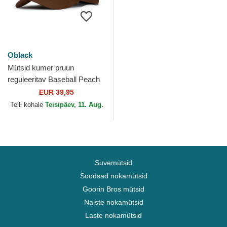
Oblack
Mütsid kumer pruun
reguleeritav Baseball Peach
OBL061 Oblack
EUR 39,95
Telli kohale
Teisipäev, 11. Aug.
Suvemütsid
Soodsad nokamütsid
Goorin Bros mütsid
Naiste nokamütsid
Laste nokamütsid