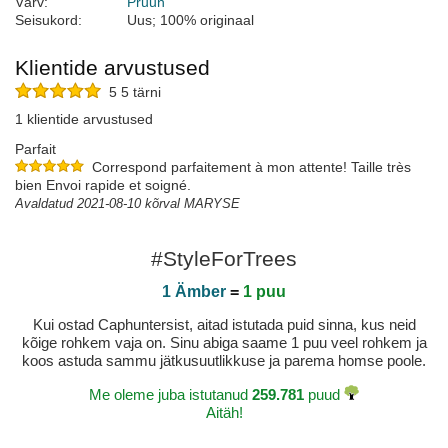
Värv:
Pruun
Seisukord:
Uus; 100% originaal
Klientide arvustused
5 5 tärni
1 klientide arvustused
Parfait
Correspond parfaitement à mon attente! Taille très
bien Envoi rapide et soigné.
Avaldatud 2021-08-10 kõrval MARYSE
#StyleForTrees
1 Ämber
=
1 puu
Kui ostad Caphuntersist, aitad istutada puid sinna, kus neid
kõige rohkem vaja on. Sinu abiga saame 1 puu veel rohkem ja
koos astuda sammu jätkusuutlikkuse ja parema homse poole.
Me oleme juba istutanud
259.781
puud
Aitäh!