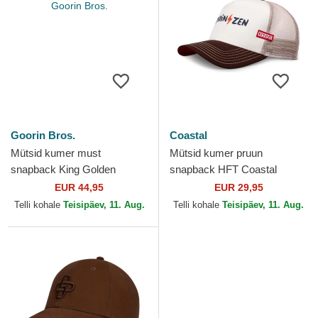
Goorin Bros.
Coastal
Mütsid kumer must
Mütsid kumer pruun
snapback King Golden
snapback HFT Coastal
Suede The Farm Goorin
EUR 44,95
EUR 29,95
Bros.
Telli kohale
Teisipäev, 11. Aug.
Telli kohale
Teisipäev, 11. Aug.