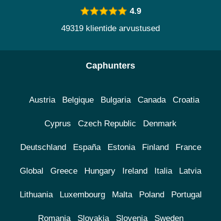
4.9
49319 klientide arvustused
Caphunters
Austria
Belgique
Bulgaria
Canada
Croatia
Cyprus
Czech Republic
Denmark
Deutschland
España
Estonia
Finland
France
Global
Greece
Hungary
Ireland
Italia
Latvia
Lithuania
Luxembourg
Malta
Poland
Portugal
Romania
Slovakia
Slovenia
Sweden