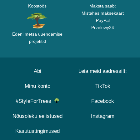
Koostöös
Maksta saab:
Mistahes maksekaart
PayPal
Przelewy24
Edeni metsa uuendamise
projektid
Abi
Leia meid aadressilt:
Minu konto
TikTok
#StyleForTrees
Facebook
Nõusoleku eelistused
Instagram
Kasutustingimused