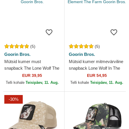
(5)
(5)
Goorin Bros.
Goorin Bros.
Mütsid kumer must
Mütsid kumer mitmevärviline
snapback The Lone Wolf The
snapback Lone Wolf In The
Farm Goorin Bros.
Element The Farm Goorin
EUR 39,95
EUR 54,95
Bros.
Telli kohale
Teisipäev, 11. Aug.
Telli kohale
Teisipäev, 11. Aug.
-30%