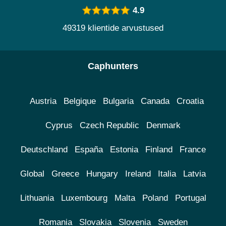
4.9
49319 klientide arvustused
Caphunters
Austria
Belgique
Bulgaria
Canada
Croatia
Cyprus
Czech Republic
Denmark
Deutschland
España
Estonia
Finland
France
Global
Greece
Hungary
Ireland
Italia
Latvia
Lithuania
Luxembourg
Malta
Poland
Portugal
Romania
Slovakia
Slovenia
Sweden