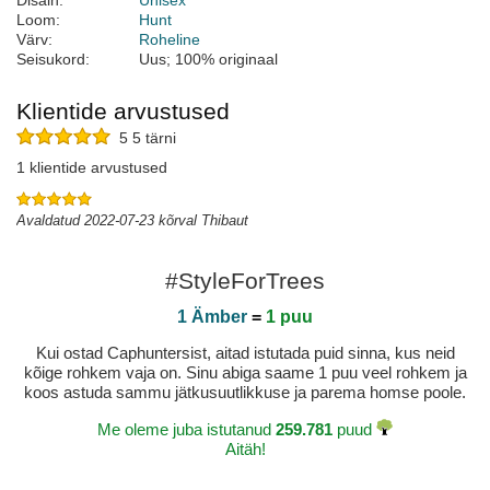
Disain:
Unisex
Loom:
Hunt
Värv:
Roheline
Seisukord:
Uus; 100% originaal
Klientide arvustused
5 5 tärni
1 klientide arvustused
Avaldatud 2022-07-23 kõrval Thibaut
#StyleForTrees
1 Ämber
=
1 puu
Kui ostad Caphuntersist, aitad istutada puid sinna, kus neid
kõige rohkem vaja on. Sinu abiga saame 1 puu veel rohkem ja
koos astuda sammu jätkusuutlikkuse ja parema homse poole.
Me oleme juba istutanud
259.781
puud
Aitäh!