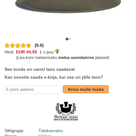
(5.0)
Hind:
EUR 44,95
1 x puu
(Lisa korvi toetamiseks
metsa uuendamine
planeet)
See toode on varsti laos saadaval
Kas soovite saada e-kirja, kui see on jälle laos?
Anna mulle teada
Sihtgrupp:
Täiskasvanu