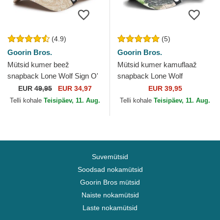
(4.9)
(5)
Goorin Bros.
Goorin Bros.
Mütsid kumer beež
Mütsid kumer kamuflaaž
snapback Lone Wolf Sign O'
snapback Lone Wolf
The Times The Farm Paisley
Camouflage Seasonal Real
EUR
49,95
EUR 34,97
EUR 39,95
The Farm Goorin Bros.
Tree The Farm Goorin Bros.
Telli kohale
Teisipäev, 11. Aug.
Telli kohale
Teisipäev, 11. Aug.
Suvemütsid
Soodsad nokamütsid
Goorin Bros mütsid
Naiste nokamütsid
Laste nokamütsid