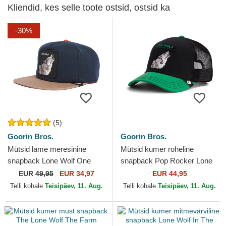
Kliendid, kes selle toote ostsid, ostsid ka
-30%
(5)
Goorin Bros.
Goorin Bros.
Mütsid lame meresinine
Mütsid kumer roheline
snapback Lone Wolf One
snapback Pop Rocker Lone
Pack The Farm Flats The
Wolf The Farm Goorin Bros.
EUR
49,95
EUR 34,97
EUR 44,95
Farm Goorin Bros.
Telli kohale
Teisipäev, 11. Aug.
Telli kohale
Teisipäev, 11. Aug.