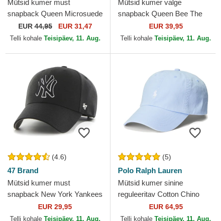
Mütsid kumer must
Mütsid kumer valge
snapback Queen Microsuede
snapback Queen Bee The
Bee The Farm Goorin Bros.
Farm Goorin Bros.
EUR
44,95
EUR 31,47
EUR 39,95
Telli kohale
Teisipäev, 11. Aug.
Telli kohale
Teisipäev, 11. Aug.
(4.6)
(5)
47 Brand
Polo Ralph Lauren
Mütsid kumer must
Mütsid kumer sinine
snapback New York Yankees
reguleeritav Cotton Chino
MLB 47 Brand
Classic Sport Polo Ralph
EUR 29,95
EUR 64,95
Lauren
Telli kohale
Teisipäev, 11. Aug.
Telli kohale
Teisipäev, 11. Aug.