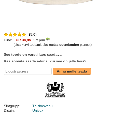
(5.0)
Hind:
EUR 34,95
1 x puu
(Lisa korvi toetamiseks
metsa uuendamine
planeet)
See toode on varsti laos saadaval
Kas soovite saada e-kirja, kui see on jälle laos?
Anna mulle teada
Sihtgrupp:
Täiskasvanu
Disain:
Unisex