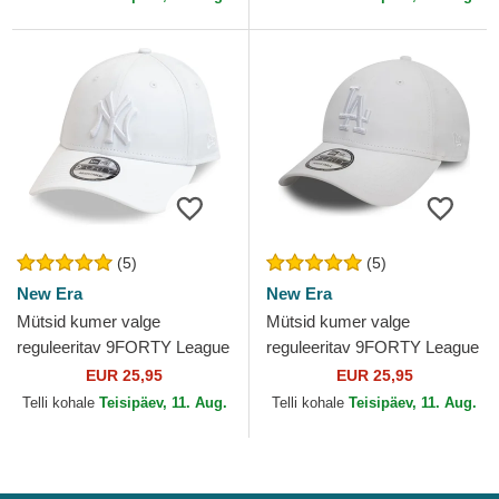
(5)
(5)
New Era
New Era
Mütsid kumer valge
Mütsid kumer valge
reguleeritav 9FORTY League
reguleeritav 9FORTY League
Essential New York Yankees
Essential Los Angeles
EUR 25,95
EUR 25,95
MLB New Era
Dodgers MLB New Era
Telli kohale
Teisipäev, 11. Aug.
Telli kohale
Teisipäev, 11. Aug.