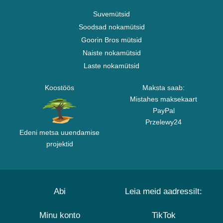
Suvemütsid
Soodsad nokamütsid
Goorin Bros mütsid
Naiste nokamütsid
Laste nokamütsid
Koostöös
Maksta saab:
Mistahes maksekaart
PayPal
Przelewy24
Edeni metsa uuendamise
projektid
Abi
Leia meid aadressilt:
Minu konto
TikTok