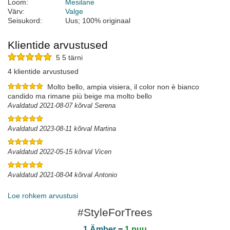
Loom:
Mesilane
Värv:
Valge
Seisukord:
Uus; 100% originaal
Klientide arvustused
5 5 tärni
4 klientide arvustused
Molto bello, ampia visiera, il color non è bianco
candido ma rimane più beige ma molto bello
Avaldatud 2021-08-07 kõrval Serena
Avaldatud 2023-08-11 kõrval Martina
Avaldatud 2022-05-15 kõrval Vicen
Avaldatud 2021-08-04 kõrval Antonio
Loe rohkem arvustusi
#StyleForTrees
1 Ämber
=
1 puu