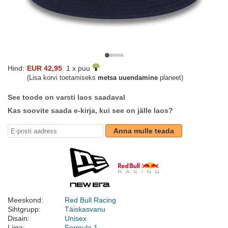
Hind:
EUR 42,95
1 x puu
(Lisa korvi toetamiseks
metsa uuendamine
planeet)
See toode on varsti laos saadaval
Kas soovite saada e-kirja, kui see on jälle laos?
Anna mulle teada
Meeskond:
Red Bull Racing
Sihtgrupp:
Täiskasvanu
Disain:
Unisex
Liiga:
Formula 1