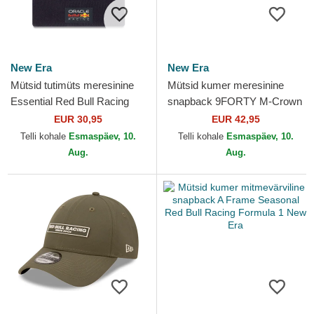
New Era
New Era
Mütsid tutimüts meresinine
Mütsid kumer meresinine
Essential Red Bull Racing
snapback 9FORTY M-Crown
Formula 1 New Era
Visor Print Red Bull Racing
EUR 30,95
EUR 42,95
Formula 1 New Era
Telli kohale
Esmaspäev, 10.
Telli kohale
Esmaspäev, 10.
Aug.
Aug.