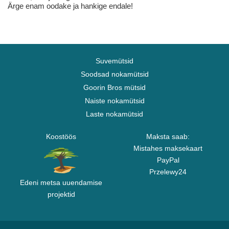
Ärge enam oodake ja hankige endale!
Suvemütsid
Soodsad nokamütsid
Goorin Bros mütsid
Naiste nokamütsid
Laste nokamütsid
Koostöös
Maksta saab:
Mistahes maksekaart
PayPal
Przelewy24
Edeni metsa uuendamise
projektid