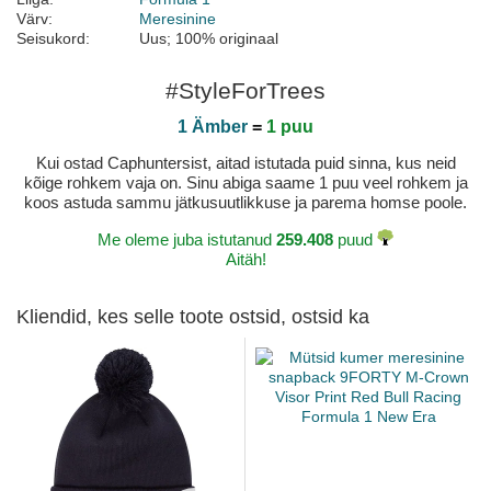
Värv:
Meresinine
Seisukord:
Uus; 100% originaal
#StyleForTrees
1 Ämber
=
1 puu
Kui ostad Caphuntersist, aitad istutada puid sinna, kus neid
kõige rohkem vaja on. Sinu abiga saame 1 puu veel rohkem ja
koos astuda sammu jätkusuutlikkuse ja parema homse poole.
Me oleme juba istutanud
259.408
puud
Aitäh!
Kliendid, kes selle toote ostsid, ostsid ka