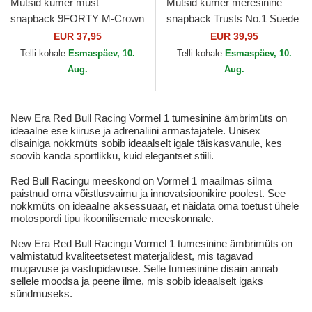
Mütsid kumer must
Mütsid kumer meresinine
snapback 9FORTY M-Crown
snapback Trusts No.1 Suede
Washed Red Bull Racing
Navy White The No.1 Face
EUR 37,95
EUR 39,95
Formula 1 New Era
Telli kohale
Esmaspäev, 10.
Telli kohale
Esmaspäev, 10.
Aug.
Aug.
New Era Red Bull Racing Vormel 1 tumesinine ämbrimüts on
ideaalne ese kiiruse ja adrenaliini armastajatele. Unisex
disainiga nokkmüts sobib ideaalselt igale täiskasvanule, kes
soovib kanda sportlikku, kuid elegantset stiili.
Red Bull Racingu meeskond on Vormel 1 maailmas silma
paistnud oma võistlusvaimu ja innovatsioonikire poolest. See
nokkmüts on ideaalne aksessuaar, et näidata oma toetust ühele
motospordi tipu ikoonilisemale meeskonnale.
New Era Red Bull Racingu Vormel 1 tumesinine ämbrimüts on
valmistatud kvaliteetsetest materjalidest, mis tagavad
mugavuse ja vastupidavuse. Selle tumesinine disain annab
sellele moodsa ja peene ilme, mis sobib ideaalselt igaks
sündmuseks.