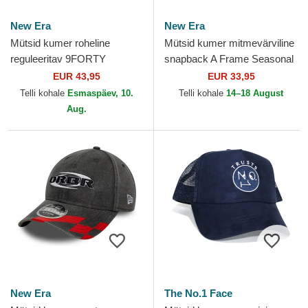
New Era
New Era
Mütsid kumer roheline
Mütsid kumer mitmevärviline
reguleeritav 9FORTY
snapback A Frame Seasonal
REPREVE Wordmark Red
Red Bull Racing Formula 1
EUR 43,95
EUR 33,95
Bull Racing Formula 1 New
New Era
Telli kohale
Esmaspäev, 10.
Telli kohale
14–18 August
Era
Aug.
New Era
The No.1 Face