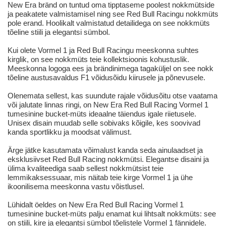
New Era bränd on tuntud oma tipptaseme poolest nokkmütside
ja peakatete valmistamisel ning see Red Bull Racingu nokkmüts
pole erand. Hoolikalt valmistatud detailidega on see nokkmüts
tõeline stiili ja elegantsi sümbol.
Kui olete Vormel 1 ja Red Bull Racingu meeskonna suhtes
kirglik, on see nokkmüts teie kollektsioonis kohustuslik.
Meeskonna logoga ees ja brändinimega tagaküljel on see nokk
tõeline austusavaldus F1 võidusõidu kiirusele ja põnevusele.
Olenemata sellest, kas suundute rajale võidusõitu otse vaatama
või jalutate linnas ringi, on New Era Red Bull Racing Vormel 1
tumesinine bucket-müts ideaalne täiendus igale riietusele.
Unisex disain muudab selle sobivaks kõigile, kes soovivad
kanda sportlikku ja moodsat välimust.
Ärge jätke kasutamata võimalust kanda seda ainulaadset ja
eksklusiivset Red Bull Racing nokkmütsi. Elegantse disaini ja
ülima kvaliteediga saab sellest nokkmütsist teie
lemmikaksessuaar, mis näitab teie kirge Vormel 1 ja ühe
ikoonilisema meeskonna vastu võistlusel.
Lühidalt öeldes on New Era Red Bull Racing Vormel 1
tumesinine bucket-müts palju enamat kui lihtsalt nokkmüts: see
on stiili, kire ja elegantsi sümbol tõelistele Vormel 1 fännidele.