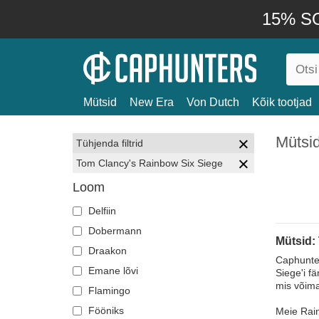
15% SO
Mütsid
New Era
Von Dutch
Kõik tootjad
Mütsi
Tühjenda filtrid
Tom Clancy's Rainbow Six Siege
Loom
Delfiin
Dobermann
Mütsid:
Draakon
Caphunter
Emane lõvi
Siege'i f
mis võima
Flamingo
Fööniks
Meie Rain