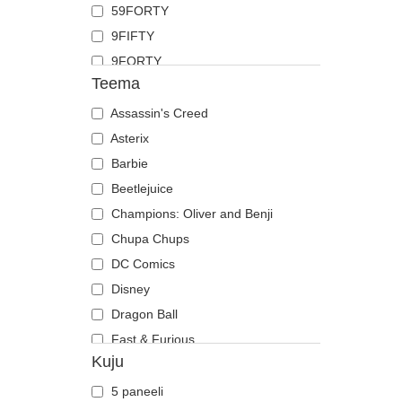
59FORTY
Kits
9FIFTY
Koer
9FORTY
Koiott
Teema
9FORTY APEX
Kolju
9FORTY M-Crown
Assassin's Creed
Kotkas
9SEVENTY
Asterix
Krabi
9TWENTY
Barbie
Krokodill
A Frame
Beetlejuice
Kukk
Casual Classic
Champions: Oliver and Benji
Labradori retriiver
E Frame
Chupa Chups
Lammas
Open Back
DC Comics
Lehm
Runner
Disney
Liblikas
The 90s
Dragon Ball
Lõvi
The Ball
Fast & Furious
Madu
Kuju
The Retro
Hai
Mesilane
The Snap
Harry Potter
Ninasarvik
5 paneeli