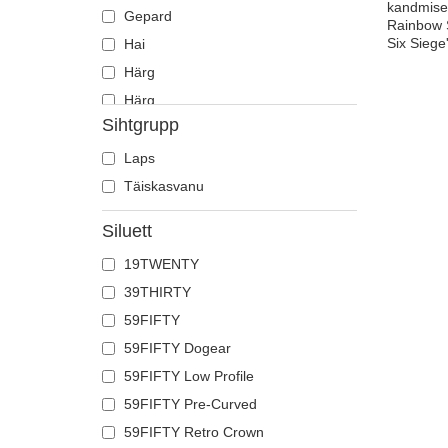
kandmisek
Gepard
Rainbow S
Six Siege
Hai
Härg
Härg
Sihtgrupp
Heeringas
Hiir
Laps
Hirv
Täiskasvanu
Hobune
Siluett
Hüljes
19TWENTY
Hunt
39THIRTY
Jaaniuss
59FIFTY
Jõehobu
59FIFTY Dogear
Kajakas
59FIFTY Low Profile
Karu
59FIFTY Pre-Curved
Kass
59FIFTY Retro Crown
Kiil