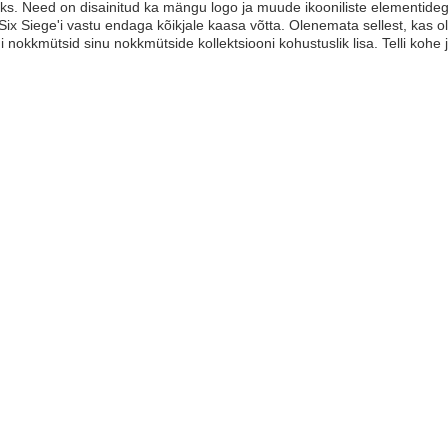
s. Need on disainitud ka mängu logo ja muude ikooniliste elementidega
ix Siege'i vastu endaga kõikjale kaasa võtta. Olenemata sellest, kas o
'i nokkmütsid sinu nokkmütside kollektsiooni kohustuslik lisa. Telli ko