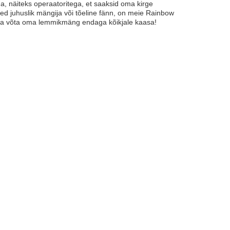
, näiteks operaatoritega, et saaksid oma kirge
led juhuslik mängija või tõeline fänn, on meie Rainbow
he ja võta oma lemmikmäng endaga kõikjale kaasa!