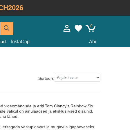
CH2026
0
iad
InstaCap
Abi
Sorteeri:
oled videomängude ja eriti Tom Clancy's Rainbow Six
de valikul on ainulaadsed ja eksklusiivsed disainid,
uhu lähed.
st, et tagada vastupidavus ja mugavus igapäevaseks