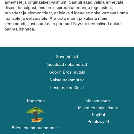
autentset ja originaalset välimust. Samuti saad valida erinevate
disainide hulgast, mis on inspireeritud mängu tegelastest,
relvadest ja elementidest, et leiaksid ideaalse noka vastavalt oma
maitsele ja eelistustele. Ära oota enam ja külasta meie
veebipoodi, kust saad osta parimad Skyrimi-teemalised nokad
parima hinnaga.
Suvemütsid
Soodsad nokamütsid
Goorin Bros mütsid
Naiste nokamütsid
Laste nokamütsid
Koostöös
Maksta saab:
Mistahes maksekaart
PayPal
Przelewy24
Edeni metsa uuendamise