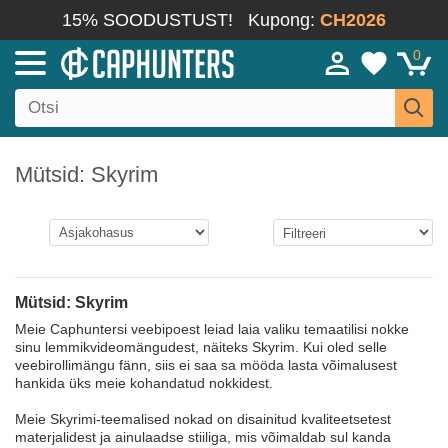
15% SOODUSTUST!
Kupong:
CH2026
0
Mütsid: Skyrim
Mütsid: Skyrim
Meie Caphuntersi veebipoest leiad laia valiku temaatilisi nokke
sinu lemmikvideomängudest, näiteks Skyrim. Kui oled selle
veebirollimängu fänn, siis ei saa sa mööda lasta võimalusest
hankida üks meie kohandatud nokkidest.
Meie Skyrimi-teemalised nokad on disainitud kvaliteetsetest
materjalidest ja ainulaadse stiiliga, mis võimaldab sul kanda