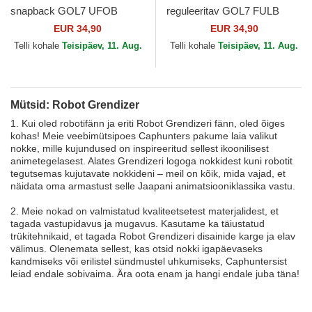
snapback GOL7 UFOB
reguleeritav GOL7 FULB
Grendizer Robot Grendizer
Grendizer Robot Grendizer
EUR 34,90
EUR 34,90
Capslab
Capslab
Telli kohale
Teisipäev, 11. Aug.
Telli kohale
Teisipäev, 11. Aug.
Mütsid: Robot Grendizer
1. Kui oled robotifänn ja eriti Robot Grendizeri fänn, oled õiges
kohas! Meie veebimütsipoes Caphunters pakume laia valikut
nokke, mille kujundused on inspireeritud sellest ikoonilisest
animetegelasest. Alates Grendizeri logoga nokkidest kuni robotit
tegutsemas kujutavate nokkideni – meil on kõik, mida vajad, et
näidata oma armastust selle Jaapani animatsiooniklassika vastu.
2. Meie nokad on valmistatud kvaliteetsetest materjalidest, et
tagada vastupidavus ja mugavus. Kasutame ka täiustatud
trükitehnikaid, et tagada Robot Grendizeri disainide karge ja elav
välimus. Olenemata sellest, kas otsid nokki igapäevaseks
kandmiseks või erilistel sündmustel uhkumiseks, Caphuntersist
leiad endale sobivaima. Ära oota enam ja hangi endale juba täna!