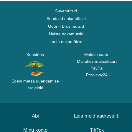
Suvemütsid
Soodsad nokamütsid
Goorin Bros mütsid
Naiste nokamütsid
Laste nokamütsid
Koostöös
Maksta saab:
Mistahes maksekaart
PayPal
Przelewy24
Edeni metsa uuendamise
projektid
Abi
Leia meid aadressilt:
Minu konto
TikTok