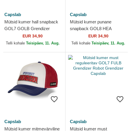
Capslab
Capslab
Mütsid kumer hall snapback
Mütsid kumer punane
GOL7 GOLB Grendizer
snapback GOL8 HEA
Robot Grendizer Capslab
Grendizer Robot Grendizer
EUR 34,90
EUR 34,90
Capslab
Telli kohale
Teisipäev, 11. Aug.
Telli kohale
Teisipäev, 11. Aug.
Capslab
Capslab
Mütsid kumer mitmevärviline
Mütsid kumer must