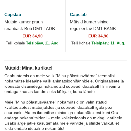
Capslab
Capslab
Mütsid kumer pruun
Mütsid kumer sinine
snapback Bob DM1 TADB
reguleeritav DM1 BANB
Minion Mina, kurikael
Minion Mina, kurikael
EUR 34,90
EUR 34,90
Capslab
Capslab
Telli kohale
Teisipäev, 11. Aug.
Telli kohale
Teisipäev, 11. Aug.
Mütsid: Mina, kurikael
Caphuntersis on meie valik "Minu põlastusväärne" teemalisi
nokamütse ideaalne valik animatsioonifännidele. Originaalsete ja
lõbusate disainidega nokamütsid sobivad ideaalselt filmi vaimu
endaga kaasas kandmiseks kõikjale, kuhu lähete.
Meie "Minu põlastusväärne" nokamütsid on valmistatud
kvaliteetsetest materjalidest ja sobivad ideaalselt igale pea
suurusele. Alates ikoonilise minioniga nokamütsidest kuni Gru
endaga nokamütsideni – meie kollektsioonis on midagi igaühele.
Lisaks ärge jätke kasutamata meie värvide ja stiilide valikut, et
leida endale ideaalne nokamüts!