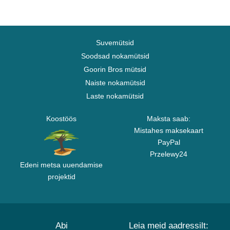
Suvemütsid
Soodsad nokamütsid
Goorin Bros mütsid
Naiste nokamütsid
Laste nokamütsid
Koostöös
Maksta saab:
Mistahes maksekaart
PayPal
Przelewy24
Edeni metsa uuendamise
projektid
Abi
Leia meid aadressilt: