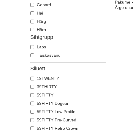
Pakume ka
Gepard
Ärge ena
Hai
Härg
Härg
Sihtgrupp
Heeringas
Hiir
Laps
Hirv
Täiskasvanu
Hobune
Siluett
Hüljes
19TWENTY
Hunt
39THIRTY
Jaaniuss
59FIFTY
Jõehobu
59FIFTY Dogear
Kajakas
59FIFTY Low Profile
Karu
59FIFTY Pre-Curved
Kass
59FIFTY Retro Crown
Kiil