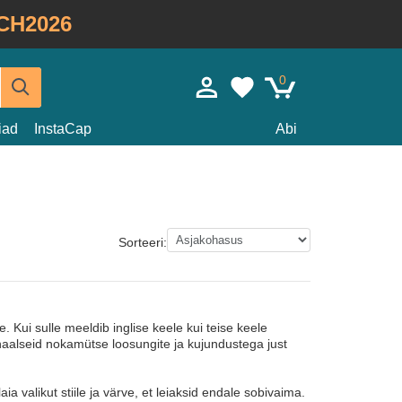
CH2026
0
iad
InstaCap
Abi
Sorteeri:
 Kui sulle meeldib inglise keele kui teise keele
naalseid nokamütse loosungite ja kujundustega just
 valikut stiile ja värve, et leiaksid endale sobivaima.