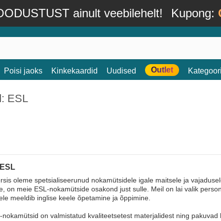
ODUSTUST ainult veebilehelt!
Kupong:
Outlet
Poisi jaoks
Kinkekaardid
Uudised
Kategoor
d: ESL
 ESL
sis oleme spetsialiseerunud nokamütsidele igale maitsele ja vajadusele.
, on meie ESL-nokamütside osakond just sulle. Meil on lai valik perso
llele meeldib inglise keele õpetamine ja õppimine.
nokamütsid on valmistatud kvaliteetsetest materjalidest ning pakuvad laia