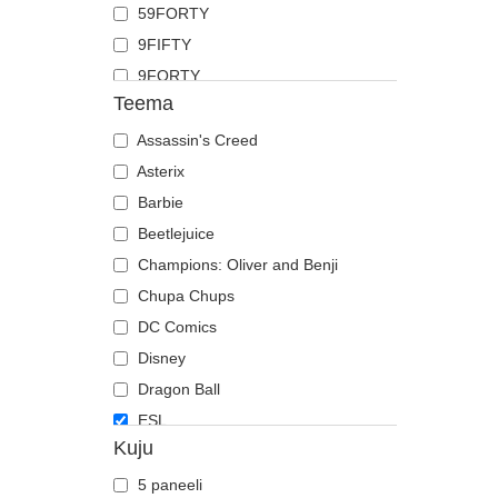
59FORTY
Kits
9FIFTY
Koer
9FORTY
Koiott
Teema
9FORTY APEX
Kolju
9FORTY M-Crown
Assassin's Creed
Kotkas
9SEVENTY
Asterix
Krabi
9TWENTY
Barbie
Krokodill
A Frame
Beetlejuice
Kukk
Casual Classic
Champions: Oliver and Benji
Labradori retriiver
E Frame
Chupa Chups
Lammas
Open Back
DC Comics
Lehm
Runner
Disney
Liblikas
The 90s
Dragon Ball
Lõvi
The Ball
ESL
Madu
Kuju
The Retro
Fast & Furious
Mesilane
The Snap
Hai
Ninasarvik
5 paneeli