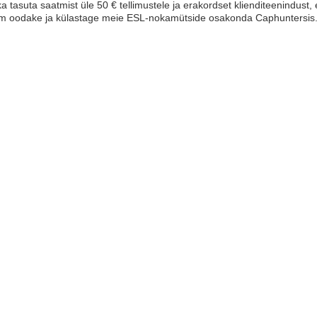
 tasuta saatmist üle 50 € tellimustele ja erakordset klienditeenindust,
m oodake ja külastage meie ESL-nokamütside osakonda Caphuntersis