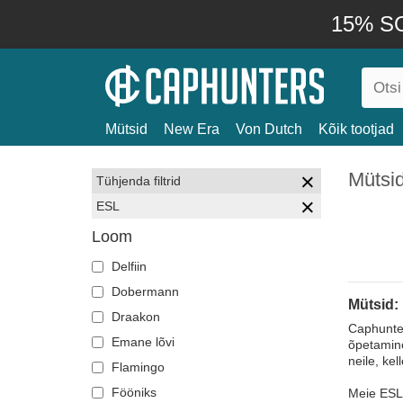
15% SO
Mütsid
New Era
Von Dutch
Kõik tootjad
Mütsi
Tühjenda filtrid
ESL
Loom
Delfiin
Dobermann
Mütsid:
Draakon
Caphunter
Emane lõvi
õpetamine
neile, ke
Flamingo
Fööniks
Meie ESL-