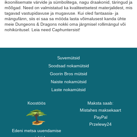
ikoonilisemate värvide ja sümbolitega, nagu draakonid, täringud ja
mõõgad. Need on valmistatud ka kvaliteetsetest materjalidest, mis
tagavad vastupidavuse ja mugavuse. Kui oled fantaasia- ja
mängufänn, siis ei saa sa mööda lasta võimalusest kanda ühte
meie Dungeons & Dragons nokki oma järgmisel rollimängul või
nohiküritusel. Leia need Caphuntersist!
Suvemütsid
Soodsad nokamütsid
Goorin Bros mütsid
Naiste nokamütsid
Laste nokamütsid
Koostöös
Maksta saab:
Mistahes maksekaart
PayPal
Przelewy24
Edeni metsa uuendamise