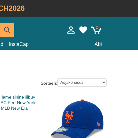
CH2026
0
ad
InstaCap
Abi
Sorteeri: