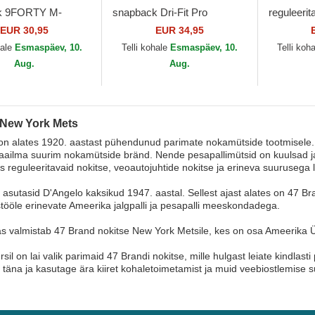
k 9FORTY M-
snapback Dri-Fit Pro
reguleeri
nen New York Mets
Structured Square Bill New
Cord New
EUR 30,95
EUR 34,95
 Era
York Mets MLB Nike
New Era
hale
Esmaspäev, 10.
Telli kohale
Esmaspäev, 10.
Telli koh
Aug.
Aug.
 New York Mets
n alates 1920. aastast pühendunud parimate nokamütside tootmisele. Om
ailma suurim nokamütside bränd. Nende pesapallimütsid on kuulsad ja 
s reguleeritavaid nokitse, veoautojuhtide nokitse ja erineva suurusega li
 asutasid D'Angelo kaksikud 1947. aastal. Sellest ajast alates on 47 Br
tööle erinevate Ameerika jalgpalli ja pesapalli meeskondadega.
 valmistab 47 Brand nokitse New York Metsile, kes on osa Ameerika Ühen
sil on lai valik parimaid 47 Brandi nokitse, mille hulgast leiate kindla
 täna ja kasutage ära kiiret kohaletoimetamist ja muid veebiostlemise s