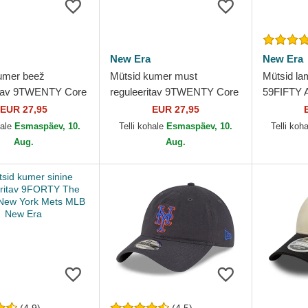
New Era
New Era
umer beež
Mütsid kumer must
Mütsid lam
itav 9TWENTY Core
reguleeritav 9TWENTY Core
59FIFTY 
New York Mets MLB
Classic New York Mets MLB
Mets MLB
EUR 27,95
EUR 27,95
New Era
hale
Esmaspäev, 10.
Telli kohale
Esmaspäev, 10.
Telli koh
Aug.
Aug.