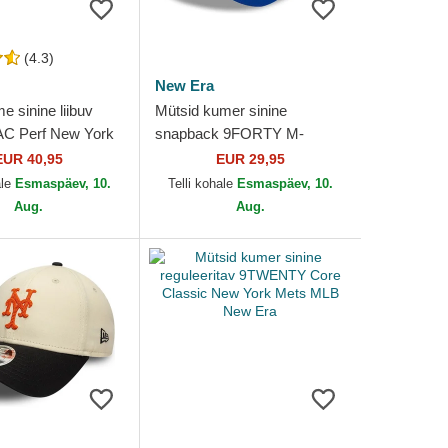
(4.3)
New Era
e sinine liibuv
Mütsid kumer sinine
AC Perf New York
snapback 9FORTY M-
 New Era
Crown Player Replica New
EUR 40,95
EUR 29,95
York Mets MLB New Era
ale
Esmaspäev, 10.
Telli kohale
Esmaspäev, 10.
Aug.
Aug.