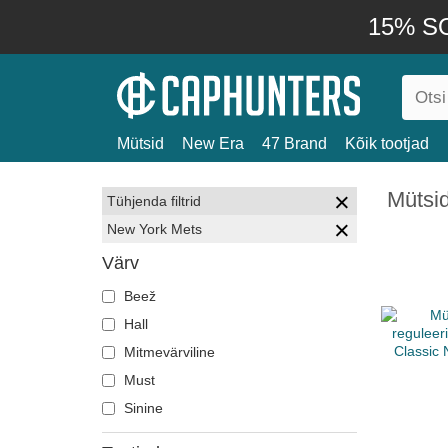
15% SO
Mütsid
New Era
47 Brand
Kõik tootjad
Mütsi
Tühjenda filtrid
New York Mets
Värv
Beež
Hall
Mitmevärviline
Must
Sinine