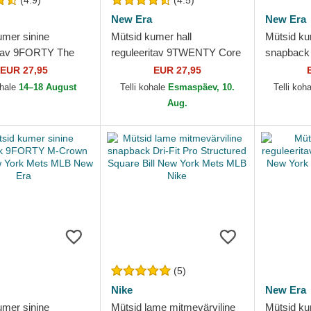
(4.9)
(4.5)
New Era
New Era
umer sinine
Mütsid kumer hall
Mütsid k
itav 9FORTY The
reguleeritav 9TWENTY Core
snapback
New York Mets MLB
Classic New York Mets MLB
Crown Sid
EUR 27,95
EUR 27,95
New Era
Mets MLB
ohale
14–18 August
Telli kohale
Esmaspäev, 10.
Telli koh
Aug.
(5)
Nike
New Era
umer sinine
Mütsid lame mitmevärviline
Mütsid k