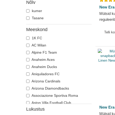
Nõlv
New Era
kumer
Mütsid k
Tasane
reguleer
League 
Meeskond
New Era
Telli k
1K FC
AC Milan
Alpine F1 Team
Anaheim Aces
Anaheim Ducks
Aniquiladores FC
Arizona Cardinals
Arizona Diamondbacks
Associazione Sportiva Roma
Aston Villa Football Club
New Era
Lukustus
Atlanta Braves
Mütsid k