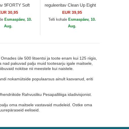
tav 9FORTY Soft
reguleeritav Clean Up Eight
 York Mets MLB
Bit Hero New York Mets
EUR 30,95
EUR 39,95
MLB 47 Brand
ale
Esmaspäev, 10.
Telli kohale
Esmaspäev, 10.
Aug.
Aug.
ades üle 500 litsentsi ja toote enam kui 125 riigis,
nad pakuvad palju muid tootesarju igale maitsele,
ibuvaid nokitse nii meestele kui naistele.
andi nokamütside populaarsus ainult kasvanud, eriti
driikide Rahvusliku Pesapalliliiga idadivisjonist.
sti palju oma maitsele vastavaid mudeleid. Ostke oma
uurepäraseid eeliseid.