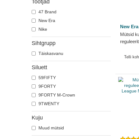
Tootjad
47 Brand
New Era
New Era
Nike
Mütsid k
reguleer
Sihtgrupp
Classic 
Täiskasvanu
New Era
Telli ko
Siluett
59FIFTY
9FORTY
9FORTY M-Crown
9TWENTY
Kuju
Muud mütsid