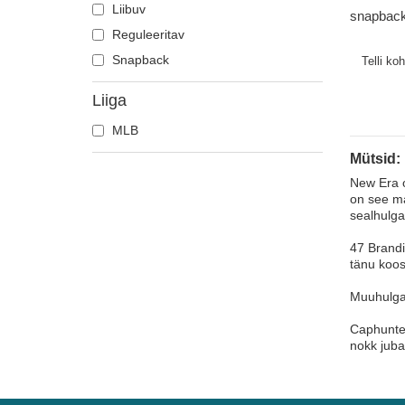
Atlanta Falcons
Liibuv
snapbac
Atlanta Hawks
Reguleeritav
Crown Li
MLB New
Boston Bruins
Snapback
Telli ko
Boston Celtics
Liiga
Boston Red Sox
MLB
Brooklyn Nets
Mütsid:
Carolina Panthers
New Era o
Charlotte Hornets
on see ma
Chelsea Football Club
sealhulga
Chicago Bears
47 Brandi
Chicago Blackhawks
tänu koos
Chicago Bulls
Muuhulgas
Chicago Cubs
Caphunter
Chicago White Sox
nokk juba
Cincinnati Bengals
Cincinnati Reds