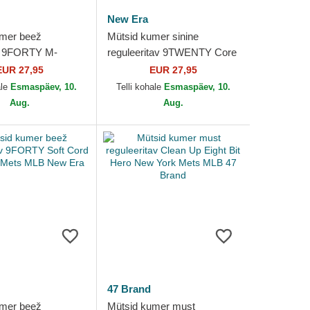
New Era
umer beež
Mütsid kumer sinine
 9FORTY M-
reguleeritav 9TWENTY Core
e Script New York
Classic New York Mets MLB
EUR 27,95
EUR 27,95
 New Era
New Era
ale
Esmaspäev, 10.
Telli kohale
Esmaspäev, 10.
Aug.
Aug.
47 Brand
umer beež
Mütsid kumer must