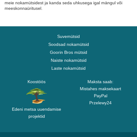
meie nokamütsidest ja kanda seda uhkusega igal mängul või
meeskonnaüritusel.
Suvemütsid
Soodsad nokamütsid
Goorin Bros mütsid
Naiste nokamütsid
Laste nokamütsid
Koostöös
Maksta saab:
Mistahes maksekaart
PayPal
Przelewy24
Edeni metsa uuendamise
projektid