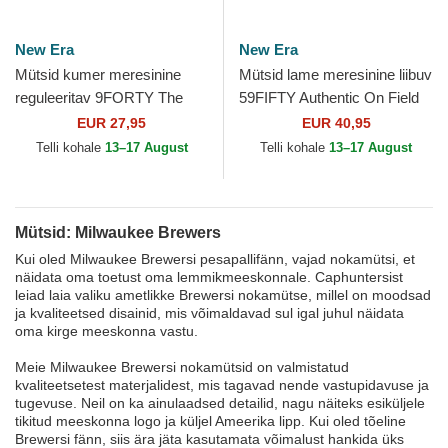
New Era
New Era
Mütsid kumer meresinine
Mütsid lame meresinine liibuv
reguleeritav 9FORTY The
59FIFTY Authentic On Field
League Milwaukee Brewers
Milwaukee Brewers MLB
EUR 27,95
EUR 40,95
MLB New Era
New Era
Telli kohale
13–17 August
Telli kohale
13–17 August
Mütsid: Milwaukee Brewers
Kui oled Milwaukee Brewersi pesapallifänn, vajad nokamütsi, et
näidata oma toetust oma lemmikmeeskonnale. Caphuntersist
leiad laia valiku ametlikke Brewersi nokamütse, millel on moodsad
ja kvaliteetsed disainid, mis võimaldavad sul igal juhul näidata
oma kirge meeskonna vastu.
Meie Milwaukee Brewersi nokamütsid on valmistatud
kvaliteetsetest materjalidest, mis tagavad nende vastupidavuse ja
tugevuse. Neil on ka ainulaadsed detailid, nagu näiteks esiküljele
tikitud meeskonna logo ja küljel Ameerika lipp. Kui oled tõeline
Brewersi fänn, siis ära jäta kasutamata võimalust hankida üks