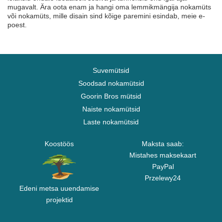
mugavalt. Ära oota enam ja hangi oma lemmikmängija nokamüts
või nokamüts, mille disain sind kõige paremini esindab, meie e-
poest.
Suvemütsid
Soodsad nokamütsid
Goorin Bros mütsid
Naiste nokamütsid
Laste nokamütsid
Koostöös
Maksta saab:
Mistahes maksekaart
PayPal
Przelewy24
Edeni metsa uuendamise
projektid