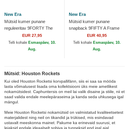
New Era
New Era
Mütsid kumer punane
Mütsid kumer punane
reguleeritav 9FORTY The
snapback 9FIFTY A Frame
League Houston Rockets
Precurved Hardwood
EUR 27,95
EUR 40,95
NBA New Era
Classics Houston Rockets
Telli kohale
Esmaspäev, 10.
Telli kohale
Esmaspäev, 10.
NBA New Era
Aug.
Aug.
Mütsid: Houston Rockets
Kui oled Houston Rocketsi korvpallifänn, siis ei saa sa mööda
lasta võimalusest lisada oma kollektsiooni üks meie ametlikest
nokamütsidest. Caphuntersis on meil lai valik disaine ja stiile, nii et
saad valida endale meelepäraseima ja kanda seda uhkusega igal
mängul.
Meie Houston Rocketsi nokamütsid on valmistatud kvaliteetsetest
materjalidest ning neil on tikandid ja trükised, mis esindavad
ustavalt meeskonna mainet. Pakume ka erinevaid suurusi, et
leiaksid endale ideaalselt sobiva ja tunneksid end igal ajal