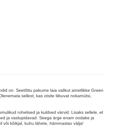
did on. Seetõttu pakume laia valikut ametlikke Green
nemata sellest, kas otsite liibuvat nokamütsi,
likud rohelised ja kuldsed värvid. Lisaks sellele, et
sed ja vastupidavad. Seega ärge enam oodake ja
või kõikjal, kuhu lähete, hämmastav välja!