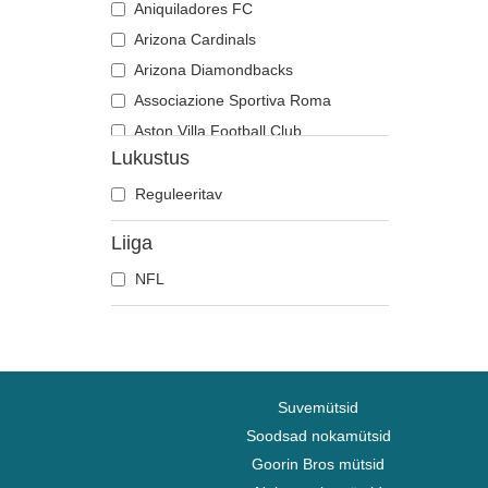
Aniquiladores FC
Arizona Cardinals
Arizona Diamondbacks
Associazione Sportiva Roma
Aston Villa Football Club
Lukustus
Atlanta Braves
Atlanta Falcons
Reguleeritav
Atlanta Hawks
Liiga
Boston Bruins
NFL
Boston Celtics
Boston Red Sox
Brooklyn Nets
Carolina Panthers
Charlotte Hornets
Suvemütsid
Chelsea Football Club
Soodsad nokamütsid
Goorin Bros mütsid
Chicago Bears