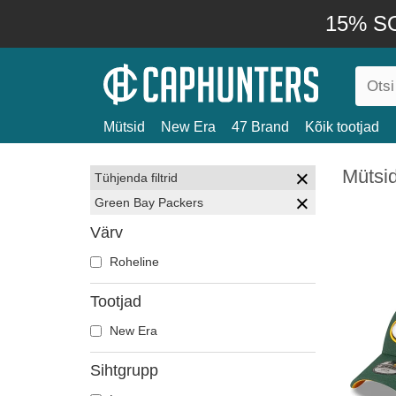
15% SO
Mütsid
New Era
47 Brand
Kõik tootjad
Mütsi
Tühjenda filtrid
Green Bay Packers
Värv
Roheline
Tootjad
New Era
Sihtgrupp