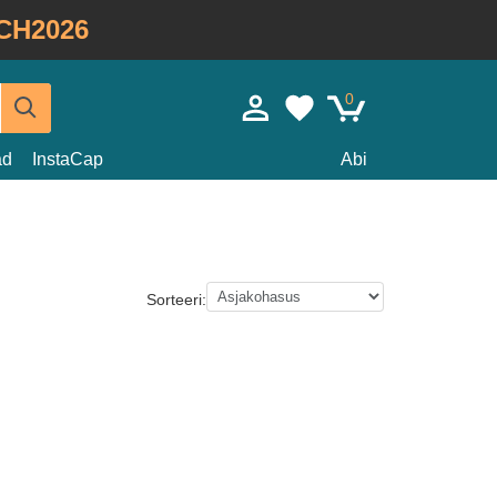
CH2026
0
ad
InstaCap
Abi
Sorteeri: