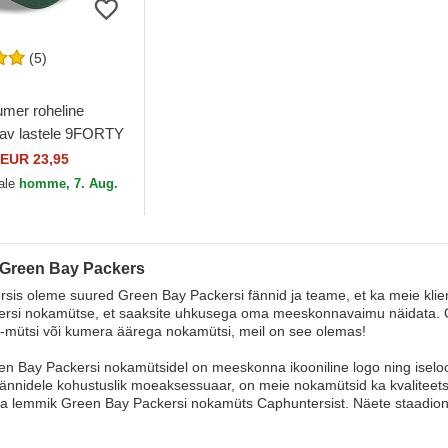
(5)
umer roheline
itav lastele 9FORTY
ue Green Bay
EUR 23,95
 NFL New Era
hale
homme, 7. Aug.
 Green Bay Packers
sis oleme suured Green Bay Packersi fännid ja teame, et ka meie klien
rsi nokamütse, et saaksite uhkusega oma meeskonnavaimu näidata. Ole
mütsi või kumera äärega nokamütsi, meil on see olemas!
n Bay Packersi nokamütsidel on meeskonna ikooniline logo ning iseloomu
ännidele kohustuslik moeaksessuaar, on meie nokamütsid ka kvaliteet
a lemmik Green Bay Packersi nokamüts Caphuntersist. Näete staadionil 