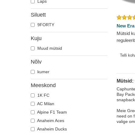
Laps
Siluett
9FORTY
New Era
Mütsid k
Kuju
reguleer
The Leag
Muud mütsid
Packers
Telli ko
Nõlv
kumer
Mütsid:
Meeskond
Caphunter
Bay Packe
1K FC
snapback-
AC Milan
Meie Gree
Alpine F1 Team
need on f
Anaheim Aces
valige om
Anaheim Ducks