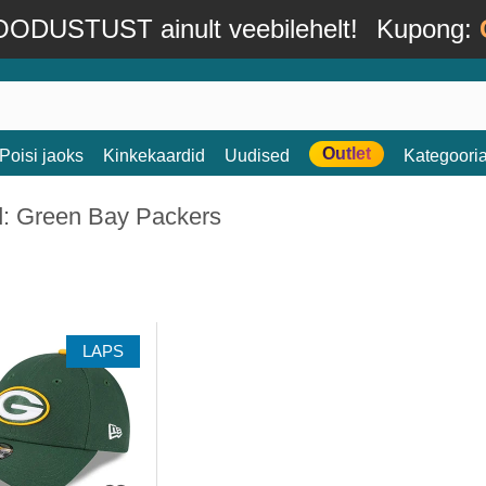
ODUSTUST ainult veebilehelt!
Kupong:
Outlet
Poisi jaoks
Kinkekaardid
Uudised
Kategoori
d: Green Bay Packers
LAPS