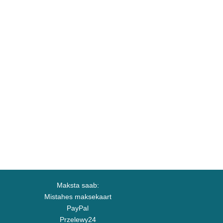
Maksta saab:
Mistahes maksekaart
PayPal
Przelewy24