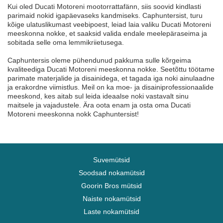
Kui oled Ducati Motoreni mootorrattafänn, siis soovid kindlasti
parimaid nokid igapäevaseks kandmiseks. Caphuntersist, turu
kõige ulatuslikumast veebipoest, leiad laia valiku Ducati Motoreni
meeskonna nokke, et saaksid valida endale meelepäraseima ja
sobitada selle oma lemmikriietusega.
Caphuntersis oleme pühendunud pakkuma sulle kõrgeima
kvaliteediga Ducati Motoreni meeskonna nokke. Seetõttu töötame
parimate materjalide ja disainidega, et tagada iga noki ainulaadne
ja erakordne viimistlus. Meil on ka moe- ja disainiprofessionaalide
meeskond, kes aitab sul leida ideaalse noki vastavalt sinu
maitsele ja vajadustele. Ära oota enam ja osta oma Ducati
Motoreni meeskonna nokk Caphuntersist!
Suvemütsid
Soodsad nokamütsid
Goorin Bros mütsid
Naiste nokamütsid
Laste nokamütsid