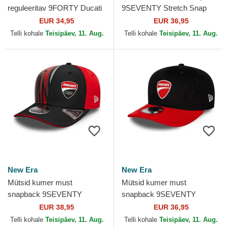
reguleeritav 9FORTY Ducati
9SEVENTY Stretch Snap
Motor MotoGP New Era
Seasonal Ducati Motor
EUR 34,95
EUR 36,95
MotoGP New Era
Telli kohale
Teisipäev, 11. Aug.
Telli kohale
Teisipäev, 11. Aug.
New Era
New Era
Mütsid kumer must
Mütsid kumer must
snapback 9SEVENTY
snapback 9SEVENTY
Stretch Snap Print Ducati
Stretch Snap Contrast Visor
EUR 38,95
EUR 36,95
Motor MotoGP New Era
Ducati Motor MotoGP New
Telli kohale
Teisipäev, 11. Aug.
Telli kohale
Teisipäev, 11. Aug.