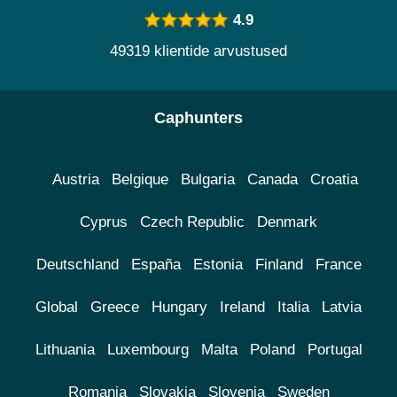
4.9
49319 klientide arvustused
Caphunters
Austria
Belgique
Bulgaria
Canada
Croatia
Cyprus
Czech Republic
Denmark
Deutschland
España
Estonia
Finland
France
Global
Greece
Hungary
Ireland
Italia
Latvia
Lithuania
Luxembourg
Malta
Poland
Portugal
Romania
Slovakia
Slovenia
Sweden