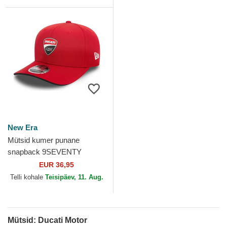
Era
New Era
Mütsid kumer punane
snapback 9SEVENTY
Stretch Snap Core Ducati
EUR 36,95
Motor MotoGP New Era
Telli kohale
Teisipäev, 11. Aug.
Mütsid: Ducati Motor