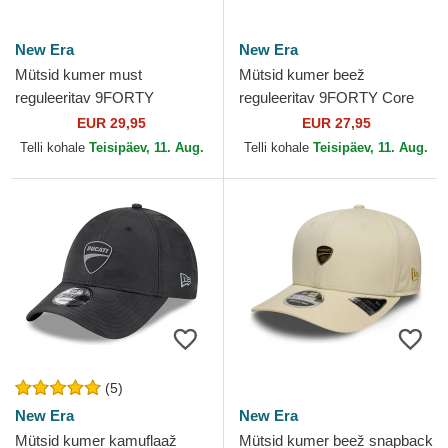
New Era
New Era
Mütsid kumer must
Mütsid kumer beež
reguleeritav 9FORTY
reguleeritav 9FORTY Core
Dashmark Mesh Ducati
Ducati Motor MotoGP New
EUR 29,95
EUR 27,95
Motor MotoGP New Era
Era
Telli kohale
Teisipäev, 11. Aug.
Telli kohale
Teisipäev, 11. Aug.
(5)
New Era
New Era
Mütsid kumer kamuflaaž
Mütsid kumer beež snapback