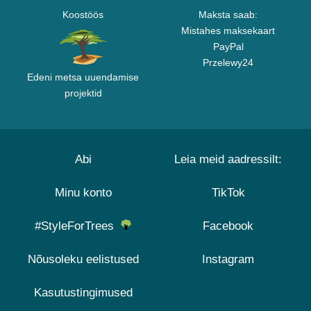
Koostöös
Maksta saab:
Mistahes maksekaart
PayPal
Przelewy24
Edeni metsa uuendamise
projektid
Abi
Leia meid aadressilt:
Minu konto
TikTok
#StyleForTrees
Facebook
Nõusoleku eelistused
Instagram
Kasutustingimused