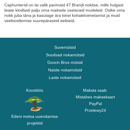
Caphuntersil on lai valik parimaid 47 Brandi nokitse, mille hulgast
leiate kindlasti palju oma maitsele vastavaid mudeleid. Ostke oma
nokk juba täna ja kasutage ära kiiret kohaletoimetamist ja muid
veebiostlemise suurepäraseid eeliseid.
Suvemütsid
Soodsad nokamütsid
Goorin Bros mütsid
Naiste nokamütsid
Laste nokamütsid
Koostöös
Maksta saab:
Mistahes maksekaart
PayPal
Przelewy24
Edeni metsa uuendamise
projektid