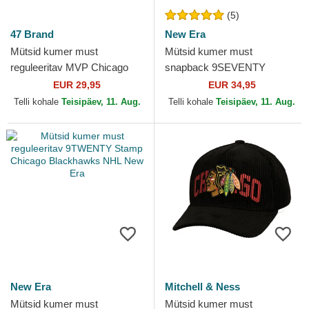
(5)
47 Brand
New Era
Mütsid kumer must
Mütsid kumer must
reguleeritav MVP Chicago
snapback 9SEVENTY
Blackhawks NHL 47 Brand
Stretch Snap Stated Chicago
EUR 29,95
EUR 34,95
Blackhawks NHL New Era
Telli kohale
Teisipäev, 11. Aug.
Telli kohale
Teisipäev, 11. Aug.
New Era
Mitchell & Ness
Mütsid kumer must
Mütsid kumer must