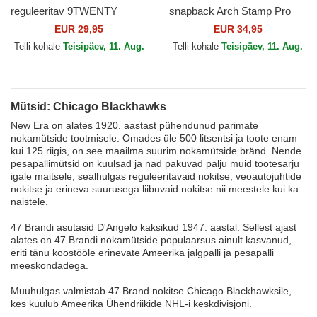
reguleeritav 9TWENTY
snapback Arch Stamp Pro
Stamp Chicago Blackhawks
Chicago Blackhawks NHL
EUR 29,95
EUR 34,95
NHL New Era
Mitchell & Ness
Telli kohale
Teisipäev, 11. Aug.
Telli kohale
Teisipäev, 11. Aug.
Mütsid: Chicago Blackhawks
New Era on alates 1920. aastast pühendunud parimate
nokamütside tootmisele. Omades üle 500 litsentsi ja toote enam
kui 125 riigis, on see maailma suurim nokamütside bränd. Nende
pesapallimütsid on kuulsad ja nad pakuvad palju muid tootesarju
igale maitsele, sealhulgas reguleeritavaid nokitse, veoautojuhtide
nokitse ja erineva suurusega liibuvaid nokitse nii meestele kui ka
naistele.
47 Brandi asutasid D'Angelo kaksikud 1947. aastal. Sellest ajast
alates on 47 Brandi nokamütside populaarsus ainult kasvanud,
eriti tänu koostööle erinevate Ameerika jalgpalli ja pesapalli
meeskondadega.
Muuhulgas valmistab 47 Brand nokitse Chicago Blackhawksile,
kes kuulub Ameerika Ühendriikide NHL-i keskdivisjoni.