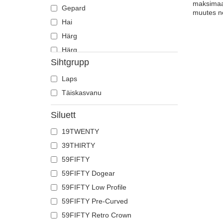
maksimaal
Gepard
muutes ne
Hai
Härg
Härg
Sihtgrupp
Heeringas
Hiir
Laps
Hirv
Täiskasvanu
Hobune
Siluett
Hüljes
19TWENTY
Hunt
39THIRTY
Jaaniuss
59FIFTY
Jõehobu
59FIFTY Dogear
Kajakas
59FIFTY Low Profile
Karu
59FIFTY Pre-Curved
Kass
59FIFTY Retro Crown
Kiil