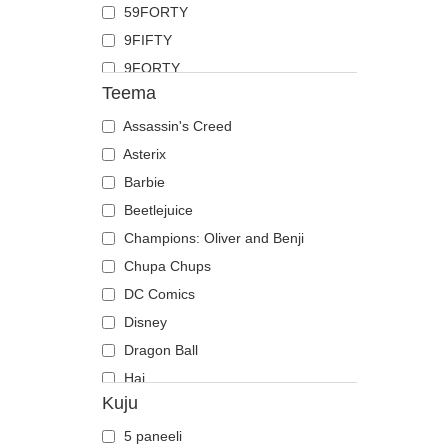
59FORTY
Kits
9FIFTY
Koer
9FORTY
Koiott
Teema
9FORTY APEX
Kolju
9FORTY M-Crown
Assassin's Creed
Kotkas
9SEVENTY
Asterix
Krabi
9TWENTY
Barbie
Krokodill
A Frame
Beetlejuice
Kukk
Casual Classic
Champions: Oliver and Benji
Labradori retriiver
E Frame
Chupa Chups
Lammas
Open Back
DC Comics
Lehm
Runner
Disney
Liblikas
The 90s
Dragon Ball
Lõvi
The Ball
Hai
Madu
Kuju
The Retro
Harry Potter
Mesilane
The Snap
Hip Hop Dogz
Ninasarvik
5 paneeli