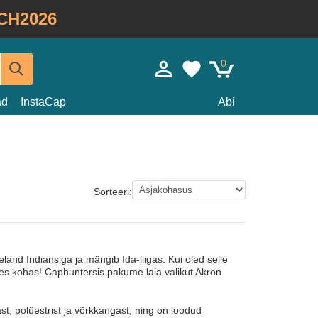
CH2026
0
ad
InstaCap
Abi
Sorteeri:
nd Indiansiga ja mängib Ida-liigas. Kui oled selle
ges kohas! Caphuntersis pakume laia valikut Akron
st, polüestrist ja võrkkangast, ning on loodud