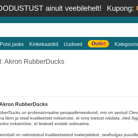
ODUSTUST ainult veebilehelt!
Kupong:
Outlet
Poisi jaoks
Kinkekaardid
Uudised
Kategoori
d: Akron RubberDucks
 Akron RubberDucks
berDucks on professionaalne pesapallimeeskond, mis on seotud Clevela
 fänn ja otsid kvaliteetset nokamütsi, et oma toetust näidata, oled õi
ksi nokamütse, et leiaksid endale sobivaima.
mütsid on valmistatud kvaliteetsetest materjalidest, sealhulgas puuvilla