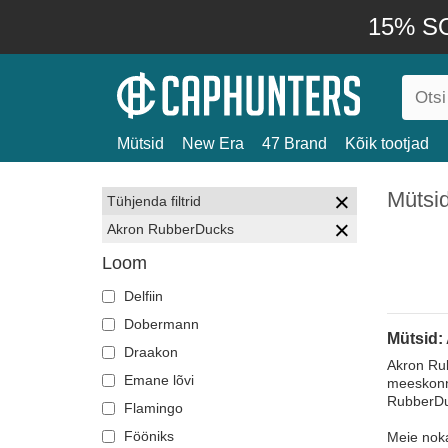
15% SO
Mütsid
New Era
47 Brand
Kõik tootjad
Mütsi
Tühjenda filtrid
Akron RubberDucks
Loom
Delfiin
Dobermann
Mütsid:
Draakon
Akron Rub
Emane lõvi
meeskonna
RubberDuc
Flamingo
Fööniks
Meie noka