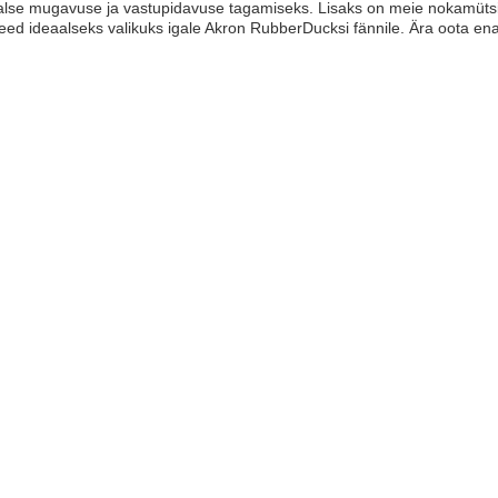
se mugavuse ja vastupidavuse tagamiseks. Lisaks on meie nokamütsid
ed ideaalseks valikuks igale Akron RubberDucksi fännile. Ära oota e