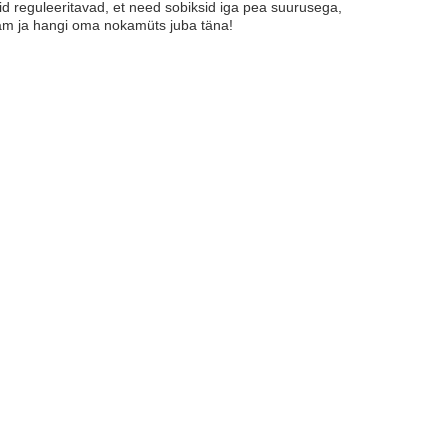
 reguleeritavad, et need sobiksid iga pea suurusega,
nam ja hangi oma nokamüts juba täna!