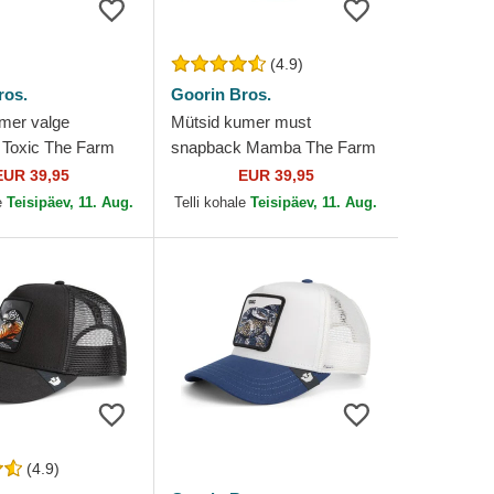
(4.9)
ros.
Goorin Bros.
mer valge
Mütsid kumer must
 Toxic The Farm
snapback Mamba The Farm
os.
Goorin Bros.
EUR 39,95
EUR 39,95
e
Teisipäev, 11. Aug.
Telli kohale
Teisipäev, 11. Aug.
(4.9)