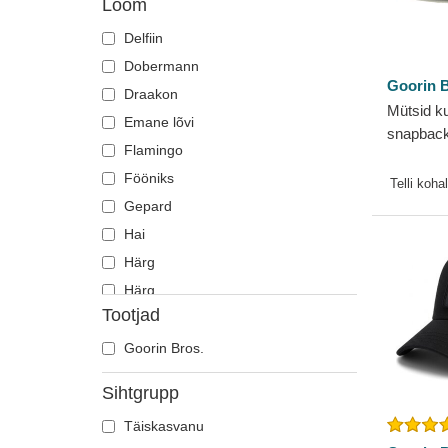
Loom
Delfiin
Dobermann
Goorin B
Draakon
Mütsid k
Emane lõvi
snapback
Flamingo
Goorin B
Fööniks
Telli koha
Gepard
Hai
Härg
Härg
Tootjad
Heeringas
Hiir
Goorin Bros.
Hirv
Sihtgrupp
Hobune
Täiskasvanu
Hüljes