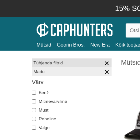
15% SO
Mütsid
Goorin Bros.
New Era
Kõik tootja
Mütsi
Tühjenda filtrid
Madu
Värv
Beež
Mitmevärviline
Must
Roheline
Valge