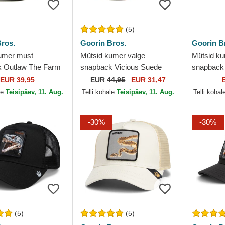
(5)
ros.
Goorin Bros.
Goorin B
umer must
Mütsid kumer valge
Mütsid ku
 Outlaw The Farm
snapback Vicious Suede
snapback
ros.
Snake Suede Truckers The
Goorin Br
EUR 39,95
EUR
44,95
EUR 31,47
Farm Goorin Bros.
le
Teisipäev, 11. Aug.
Telli kohale
Teisipäev, 11. Aug.
Telli kohal
-30%
-30%
(5)
(5)