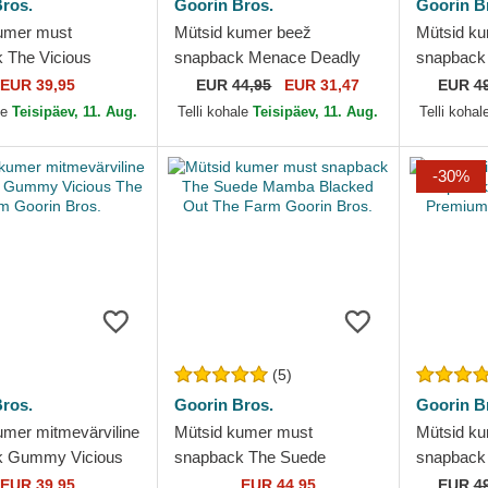
ros.
Goorin Bros.
Goorin B
umer must
Mütsid kumer beež
Mütsid k
 The Vicious
snapback Menace Deadly
snapback
ore Combo The
Companion Core Canvas
Premium 
EUR 39,95
EUR
44,95
EUR 31,47
EUR
4
rin Bros.
The Farm Goorin Bros.
Bros.
le
Teisipäev, 11. Aug.
Telli kohale
Teisipäev, 11. Aug.
Telli kohal
-30%
(5)
ros.
Goorin Bros.
Goorin B
umer mitmevärviline
Mütsid kumer must
Mütsid ku
k Gummy Vicious
snapback The Suede
snapback
 Goorin Bros.
Mamba Blacked Out The
Premium 
EUR 39,95
EUR 44,95
EUR
4