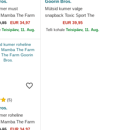
ros.
Goorin Bros.
umer must
Mütsid kumer valge
 Mamba The Farm
snapback Toxic Sport The
The Farm Goorin
Farm Goorin Bros.
9,95
EUR 34,97
EUR 39,95
e
Teisipäev, 11. Aug.
Telli kohale
Teisipäev, 11. Aug.
(5)
ros.
mer roheline
 Mamba The Farm
The Farm Goorin
9,95
EUR 34,97