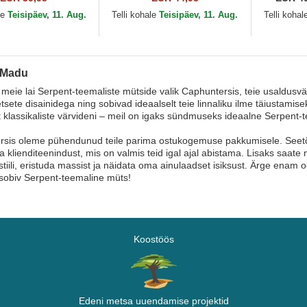
Farm Goorin Bros.
Bros.
le
Teisipäev, 11. Aug.
Telli kohale
Teisipäev, 11. Aug.
Telli kohal
 Madu
meie lai Serpent-teemaliste mütside valik Caphuntersis, teie usaldusv
etsete disainidega ning sobivad ideaalselt teie linnaliku ilme täiustamise
t klassikaliste värvideni – meil on igaks sündmuseks ideaalne Serpent-
sis oleme pühendunud teile parima ostukogemuse pakkumisele. Seetõttu 
ja klienditeenindust, mis on valmis teid igal ajal abistama. Lisaks saa
tiili, eristuda massist ja näidata oma ainulaadset isiksust. Ärge enam o
sobiv Serpent-teemaline müts!
Koostöös
Edeni metsa uuendamise projektid