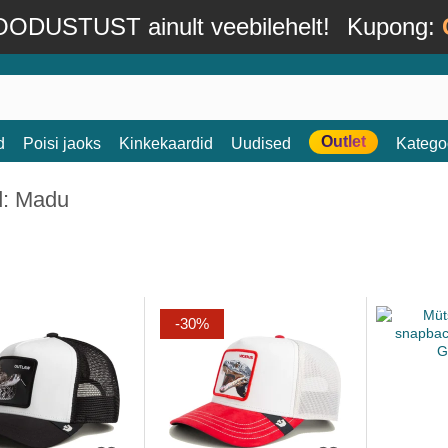
ODUSTUST ainult veebilehelt!
Kupong:
Outlet
d
Poisi jaoks
Kinkekaardid
Uudised
Katego
d: Madu
-30%