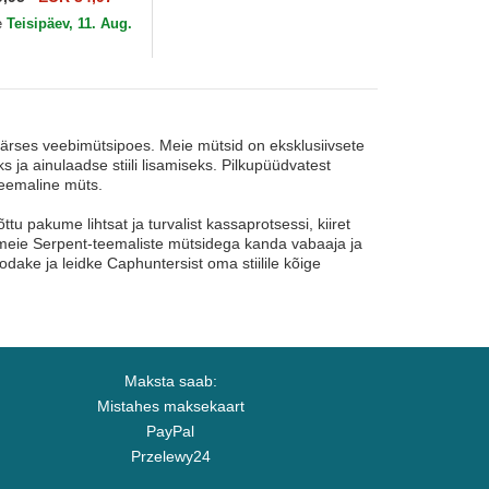
e
Teisipäev, 11. Aug.
äärses veebimütsipoes. Meie mütsid on eksklusiivsete
ks ja ainulaadse stiili lisamiseks. Pilkupüüdvatest
teemaline müts.
pakume lihtsat ja turvalist kassaprotsessi, kiiret
te meie Serpent-teemaliste mütsidega kanda vabaaja ja
odake ja leidke Caphuntersist oma stiilile kõige
Maksta saab:
Mistahes maksekaart
PayPal
Przelewy24