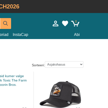
CH2026
0
oriad
InstaCap
Abi
Sorteeri: