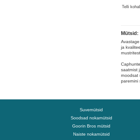
Lammas
Telli koha
Lehm
Liblikas
Lõvi
Mütsid:
Madu
Avastage 
Mesilane
ja kvalite
mustrites
Ninasarvik
Caphunter
Öökull
saatmist 
Orav
moodsat s
paremini 
Panter
Part
Pegasos
Pesukaru
Suvemütsid
Pitbull
Soodsad nokamütsid
Prantsuse buldog
Goorin Bros mütsid
Naiste nokamütsid
Pühvel