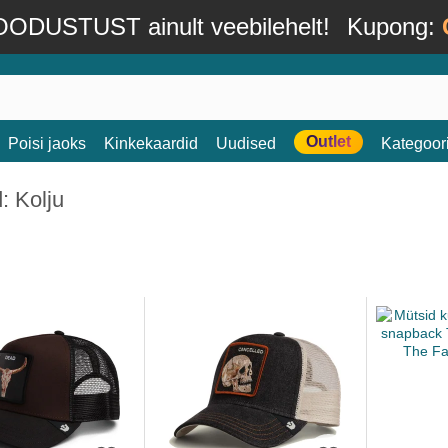
ODUSTUST ainult veebilehelt!
Kupong:
Outlet
Poisi jaoks
Kinkekaardid
Uudised
Kategoor
: Kolju