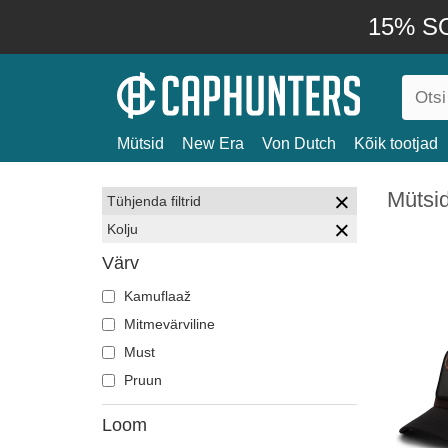
15% SO
Mütsid
New Era
Von Dutch
Kõik tootjad
Mütsid
Tühjenda filtrid
Kolju
Värv
Kamuflaaž
Mitmevärviline
Must
Pruun
Loom