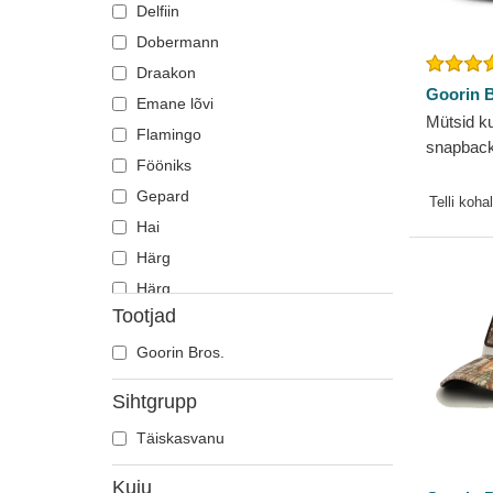
Delfiin
Dobermann
Draakon
Goorin B
Emane lõvi
Mütsid k
Flamingo
snapback
Fööniks
Farm Goo
Gepard
Telli koha
Hai
Härg
Härg
Tootjad
Heeringas
Hiir
Goorin Bros.
Hirv
Sihtgrupp
Hobune
Täiskasvanu
Hüljes
Hunt
Kuju