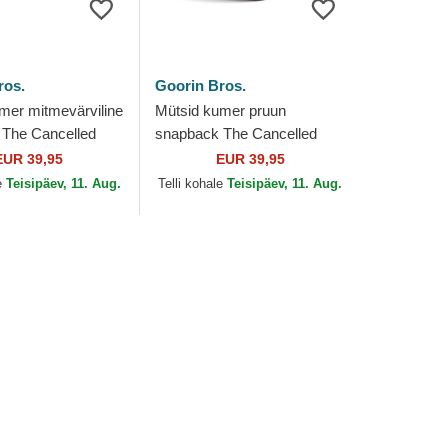
ros.
Goorin Bros.
mer mitmevärviline
Mütsid kumer pruun
The Cancelled
snapback The Cancelled
 Farm Goorin Bros.
Skull Grit The Farm Goorin
EUR 39,95
EUR 39,95
Bros.
e
Teisipäev, 11. Aug.
Telli kohale
Teisipäev, 11. Aug.