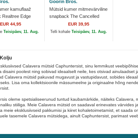
ros.
Goorin Bros.
umer kamuflaaž
Mütsid kumer mitmevärviline
 Realtree Edge
snapback The Cancelled
d Skull The Farm
Skull Whisper The Farm
EUR 44,95
EUR 39,95
ros.
Goorin Bros.
le
Teisipäev, 11. Aug.
Telli kohale
Teisipäev, 11. Aug.
 Kolju
sklusiivsed Calavera mütsid Caphuntersist, sinu lemmikust veebipõhis
disaini poolest ning sobivad ideaalselt neile, kes otsivad ainulaadset ja 
ud Calavera mütsid pakuvad mugavust ja vastupidavust, sobides ideaal
seks. Lisa oma kollektsioonile mässumeelne ja originaalne hõng nende
sist.
sis oleme spetsialiseerunud tuntud kaubamärkide, näiteks Calavera, 
naliku stiiliga. Meie Calavera mütsid on saadaval erinevates värvides ja 
a meie eksklusiivseid pakkumisi ja kiiret kohaletoimetamist, et saada 
uele tasemele Calavera mütsidega, ainult Caphuntersist, parimast veeb