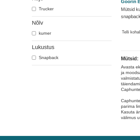
Goorin B
Jaaniuss
Trucker
Mütsid k
Jõehobu
snapback
Kajakas
Nõlv
Cancelle
Karu
Goorin B
Telli koha
kumer
Kass
Lukustus
Kiil
Kits
Snapback
Mütsid:
Koer
Avasta ek
ja moodsa 
Koiott
valmistat
Kolju
täiendami
Caphunter
Kotkas
Krabi
Caphunter
parima lin
Krokodill
Kasuta är
Kukk
välimus u
Labradori retriiver
Lammas