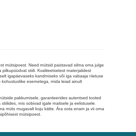
est mütsipoest. Need mütsid paistavad silma oma julge
pilkupüüdvat stiili. Kvaliteetsetest materjalidest
selt igapäevaseks kandmiseks või iga vabaaja riietuse
 kohustuslike esemetega, mida leiad ainult
mütside pakkumisele, garanteerides autentsed tooted
stiilides, mis sobivad igale maitsele ja eelistusele.
oma müts mugavalt koju kätte. Ära oota enam ja vii oma
ipõhisest mütsipoest.