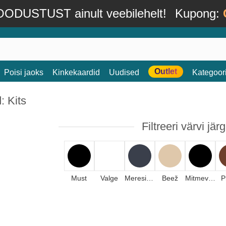
ODUSTUST ainult veebilehelt!
Kupong:
Outlet
Poisi jaoks
Kinkekaardid
Uudised
Kategoor
: Kits
Filtreeri värvi järg
Must
Valge
Meresinine
Beež
Mitmevärviline
P