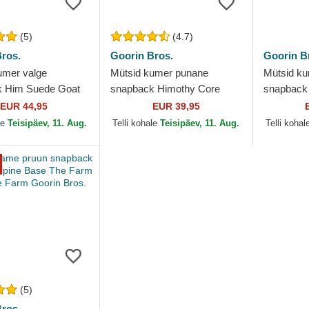
(5)
(4.7)
ros.
Goorin Bros.
Goorin B
umer valge
Mütsid kumer punane
Mütsid ku
k Him Suede Goat
snapback Himothy Core
snapback
uckers The Farm
Combo The Farm Goorin
Dapper T
EUR 44,95
EUR 39,95
ros.
Bros.
Bros.
le
Teisipäev, 11. Aug.
Telli kohale
Teisipäev, 11. Aug.
Telli kohal
(5)
ros.