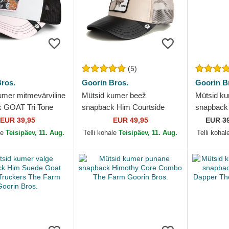
(5)
ros.
Goorin Bros.
Goorin B
umer mitmevärviline
Mütsid kumer beež
Mütsid ku
 GOAT Tri Tone
snapback Him Courtside
snapback
 Goorin Bros.
The Farm Goorin Bros.
Farm The 
EUR 39,95
EUR 49,95
EUR
3
le
Teisipäev, 11. Aug.
Telli kohale
Teisipäev, 11. Aug.
Telli kohal