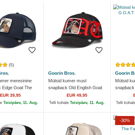
(5)
ros.
Goorin Bros.
Goorin B
umer meresinine
Mütsid kumer must
Mütsid k
 Edge Goat The
snapback Old English Goat
snapback 
rin Bros.
The Farm Goorin Bros.
Farm Goor
EUR 39,95
EUR 49,95
le
Teisipäev, 11. Aug.
Telli kohale
Teisipäev, 11. Aug.
Telli kohal
-30%