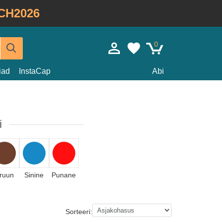
CH2026
0
iad
InstaCap
Abi
i
ruun
Sinine
Punane
Sorteeri: