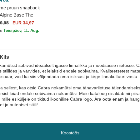
ame pruun snapback
 Alpine Base The
ts The Farm Goorin
9,95
EUR 34,97
le
Teisipäev, 11. Aug.
Kits
amütsid sobivad ideaalselt igasse linnalikku ja moodsasse riietusse. C
 stiilides ja värvides, et leiaksid endale sobivaima. Kvaliteetsetest mat
uaar, vaid ka viis väljendada oma isiksust ja kirge linnakultuuri vastu.
 sellest, kas otsid Cabra nokamütsi oma tänavariietuse täiendamiseks v
sist leiad endale sobivaima nokamütsi. Meie kataloog sisaldab nii piira
 mille esiküljele on tikitud ikooniline Cabra logo. Ära oota enam ja h
t ja autentset stiili!
Koostöös