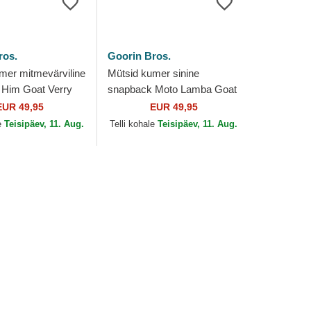
ros.
Goorin Bros.
mer mitmevärviline
Mütsid kumer sinine
 Him Goat Verry
snapback Moto Lamba Goat
he Farm Goorin
The Farm Goorin Bros.
EUR 49,95
EUR 49,95
e
Teisipäev, 11. Aug.
Telli kohale
Teisipäev, 11. Aug.