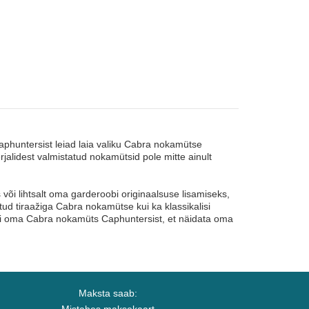
aphuntersist leiad laia valiku Cabra nokamütse
erjalidest valmistatud nokamütsid pole mitte ainult
õi lihtsalt oma garderoobi originaalsuse lisamiseks,
tud tiraažiga Cabra nokamütse kui ka klassikalisi
angi oma Cabra nokamüts Caphuntersist, et näidata oma
Maksta saab: