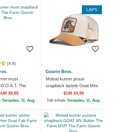
LAPS
(4.8)
ros.
Goorin Bros.
umer must
Mütsid kumer pruun
G.O.A.T. The
snapback lastele Goat Mini
in Bros.
The Farm Goorin Bros.
EUR 39,95
EUR 34,95
e
Teisipäev, 11. Aug.
Telli kohale
Teisipäev, 11. Aug.