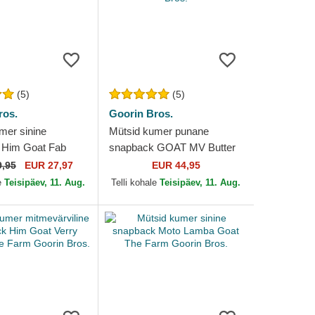
(5)
(5)
ros.
Goorin Bros.
mer sinine
Mütsid kumer punane
 Him Goat Fab
snapback GOAT MV Butter
Farm Goorin Bros.
The Farm MVP The Farm
9,95
EUR 27,97
EUR 44,95
Goorin Bros.
e
Teisipäev, 11. Aug.
Telli kohale
Teisipäev, 11. Aug.