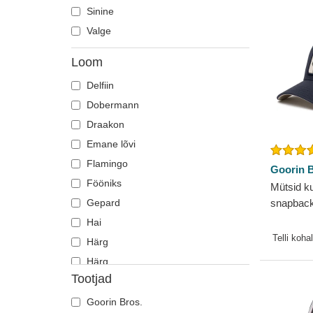
Sinine
Valge
Loom
Delfiin
Dobermann
Draakon
Emane lõvi
Flamingo
Goorin B
Fööniks
Mütsid k
Gepard
snapback
Farm Goo
Hai
Telli koha
Härg
Härg
Tootjad
Heeringas
Hiir
Goorin Bros.