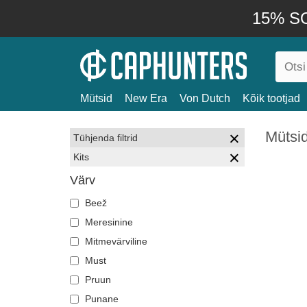
15% SO
Mütsid
New Era
Von Dutch
Kõik tootjad
Mütsid
Tühjenda filtrid
Kits
Värv
Beež
Meresinine
Mitmevärviline
Must
Pruun
Punane