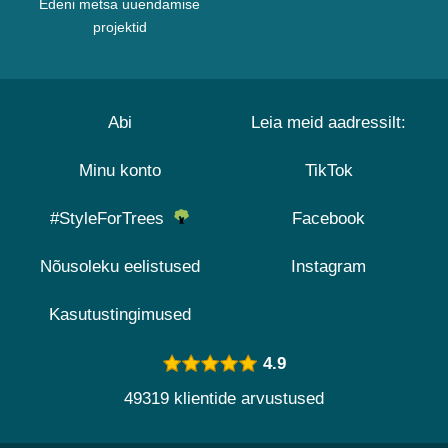
Edeni metsa uuendamise
projektid
Abi
Leia meid aadressilt:
Minu konto
TikTok
#StyleForTrees
Facebook
Nõusoleku eelistused
Instagram
Kasutustingimused
4.9
49319 klientide arvustused