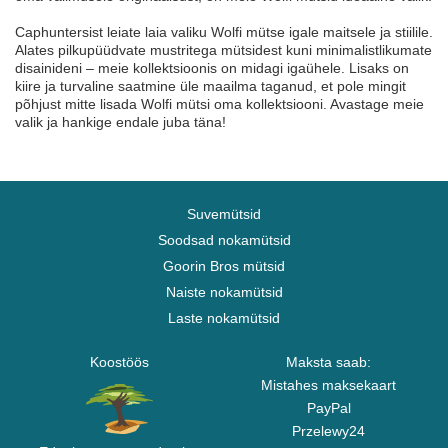
Caphuntersist leiate laia valiku Wolfi mütse igale maitsele ja stiilile.
Alates pilkupüüdvate mustritega mütsidest kuni minimalistlikumate
disainideni – meie kollektsioonis on midagi igaühele. Lisaks on
kiire ja turvaline saatmine üle maailma taganud, et pole mingit
põhjust mitte lisada Wolfi mütsi oma kollektsiooni. Avastage meie
valik ja hankige endale juba täna!
Suvemütsid
Soodsad nokamütsid
Goorin Bros mütsid
Naiste nokamütsid
Laste nokamütsid
Koostöös
Maksta saab:
Mistahes maksekaart
PayPal
Przelewy24