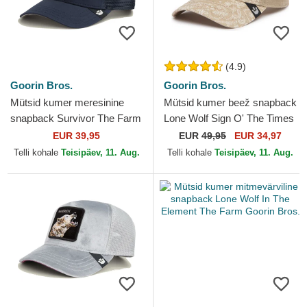
(4.9)
Goorin Bros.
Goorin Bros.
Mütsid kumer meresinine
Mütsid kumer beež snapback
snapback Survivor The Farm
Lone Wolf Sign O' The Times
Goorin Bros.
The Farm Paisley The Farm
EUR 39,95
EUR
49,95
EUR 34,97
Goorin Bros.
Telli kohale
Teisipäev, 11. Aug.
Telli kohale
Teisipäev, 11. Aug.