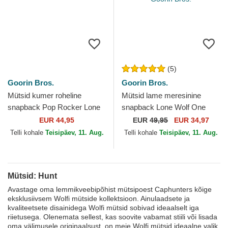
(5)
Goorin Bros.
Goorin Bros.
Mütsid kumer roheline
Mütsid lame meresinine
snapback Pop Rocker Lone
snapback Lone Wolf One
Wolf The Farm Goorin Bros.
Pack The Farm Flats The
EUR 44,95
EUR
49,95
EUR 34,97
Farm Goorin Bros.
Telli kohale
Teisipäev, 11. Aug.
Telli kohale
Teisipäev, 11. Aug.
Mütsid: Hunt
Avastage oma lemmikveebipõhist mütsipoest Caphunters kõige
eksklusiivsem Wolfi mütside kollektsioon. Ainulaadsete ja
kvaliteetsete disainidega Wolfi mütsid sobivad ideaalselt iga
riietusega. Olenemata sellest, kas soovite vabamat stiili või lisada
oma välimusele originaalsust, on meie Wolfi mütsid ideaalne valik.