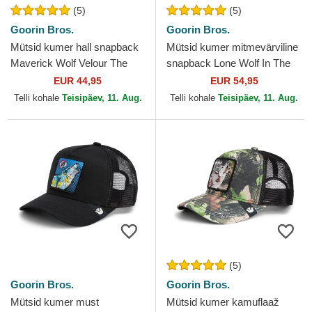
(5)
(5)
Goorin Bros.
Goorin Bros.
Mütsid kumer hall snapback
Mütsid kumer mitmevärviline
Maverick Wolf Velour The
snapback Lone Wolf In The
Farm Goorin Bros.
Element The Farm Goorin
EUR 44,95
EUR 54,95
Bros.
Telli kohale
Teisipäev, 11. Aug.
Telli kohale
Teisipäev, 11. Aug.
(5)
Goorin Bros.
Goorin Bros.
Mütsid kumer must
Mütsid kumer kamuflaaž