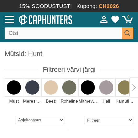
15% SOODUSTUST!
Kupong:
CH2026
0
Mütsid: Hunt
Filtreeri värvi järgi
Must
Meresinine
Beež
Roheline
Mitmevärviline
Hall
Kamuflaaž