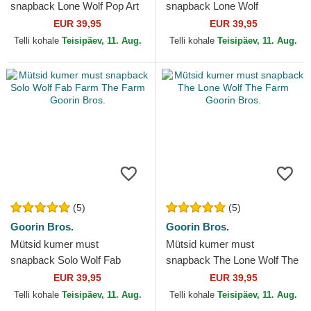
snapback Lone Wolf Pop Art
snapback Lone Wolf
2 The Farm Goorin Bros.
Camouflage Seasonal Real
EUR 39,95
EUR 39,95
Tree The Farm Goorin Bros.
Telli kohale
Teisipäev, 11. Aug.
Telli kohale
Teisipäev, 11. Aug.
(5)
(5)
Goorin Bros.
Goorin Bros.
Mütsid kumer must
Mütsid kumer must
snapback Solo Wolf Fab
snapback The Lone Wolf The
Farm The Farm Goorin Bros.
Farm Goorin Bros.
EUR 39,95
EUR 39,95
Telli kohale
Teisipäev, 11. Aug.
Telli kohale
Teisipäev, 11. Aug.