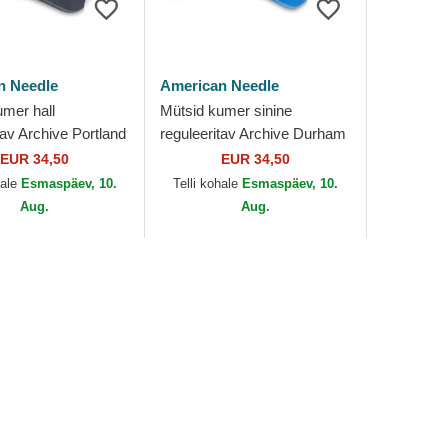
n Needle
American Needle
umer hall
Mütsid kumer sinine
tav Archive Portland
reguleeritav Archive Durham
MiLB American
Bulls MiLB American Needle
EUR 34,50
EUR 34,50
hale
Esmaspäev, 10.
Telli kohale
Esmaspäev, 10.
Aug.
Aug.