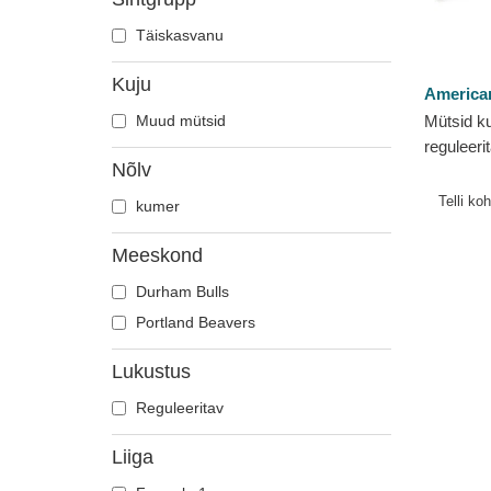
Täiskasvanu
Kuju
America
Muud mütsid
Mütsid k
reguleeri
Nõlv
Beavers 
Needle
Telli ko
kumer
Meeskond
Durham Bulls
Portland Beavers
Lukustus
Reguleeritav
Liiga