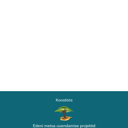
Koostöös
Edeni metsa uuendamise projektid