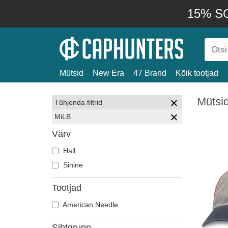
15% SO
Mütsid
New Era
47 Brand
Kõik tootjad
Mütsi
Tühjenda filtrid
MiLB
Värv
Hall
Sinine
Tootjad
American Needle
Sihtgrupp