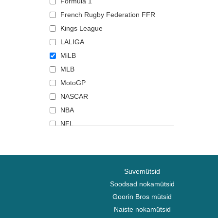
Formula 1
French Rugby Federation FFR
Kings League
LALIGA
MiLB
MLB
MotoGP
NASCAR
NBA
NFL
NHL
Premier League
Serie A
Suvemütsid
Top 14
Soodsad nokamütsid
UFC Ultimate Fighting
Goorin Bros mütsid
Championship
Naiste nokamütsid
World Baseball Classic