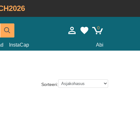
CH2026
0
ad
InstaCap
Abi
Sorteeri: