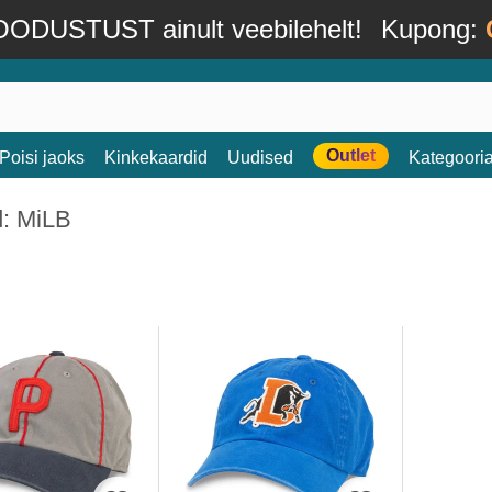
ODUSTUST ainult veebilehelt!
Kupong:
Outlet
Poisi jaoks
Kinkekaardid
Uudised
Kategoori
d: MiLB